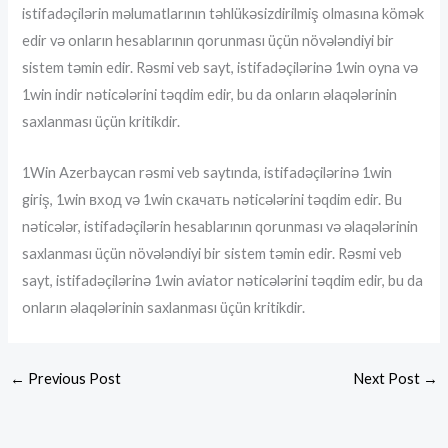
istifadəçilərin məlumatlarının təhlükəsizdirilmiş olmasına kömək
edir və onların hesablarının qorunması üçün növələndiyi bir
sistem təmin edir. Rəsmi veb sayt, istifadəçilərinə 1win oyna və
1win indir nəticələrini təqdim edir, bu da onların əlaqələrinin
saxlanması üçün kritikdir.
1Win Azerbaycan rəsmi veb saytında, istifadəçilərinə 1win
giriş, 1win вход və 1win скачать nəticələrini təqdim edir. Bu
nəticələr, istifadəçilərin hesablarının qorunması və əlaqələrinin
saxlanması üçün növələndiyi bir sistem təmin edir. Rəsmi veb
sayt, istifadəçilərinə 1win aviator nəticələrini təqdim edir, bu da
onların əlaqələrinin saxlanması üçün kritikdir.
←
Previous Post
Next Post
→