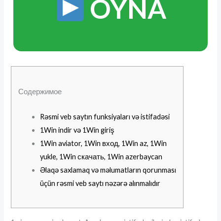
OYNA
Содержимое
Rəsmi veb saytın funksiyaları və istifadəsi
1Win indir və 1Win giriş
1Win aviator, 1Win вход, 1Win az, 1Win
yukle, 1Win скачать, 1Win azerbaycan
Əlaqə saxlamaq və məlumatların qorunması
üçün rəsmi veb saytı nəzərə alınmalıdır