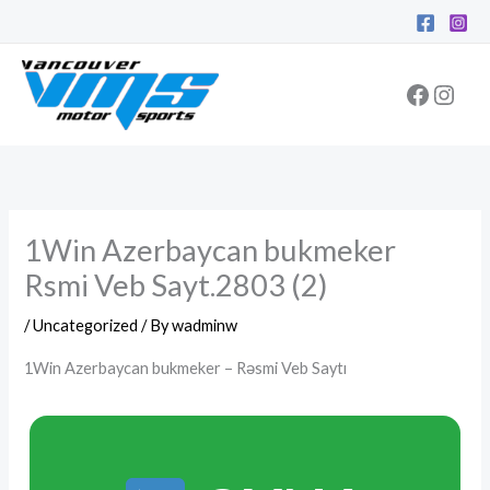
Skip
Facebo
Inst
to
content
1Win Azerbaycan bukmeker
Rsmi Veb Sayt.2803 (2)
/
Uncategorized
/ By
wadminw
1Win Azerbaycan bukmeker – Rəsmi Veb Saytı