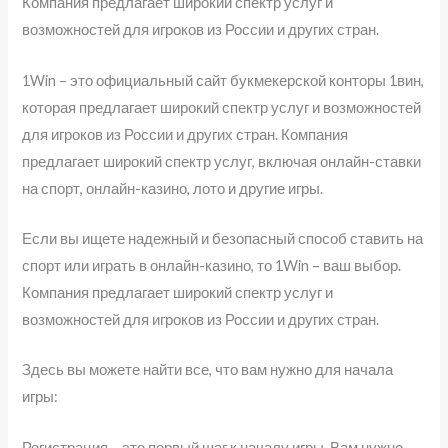
Компания предлагает широкий спектр услуг и
возможностей для игроков из России и других стран.
1Win – это официальный сайт букмекерской конторы 1вин,
которая предлагает широкий спектр услуг и возможностей
для игроков из России и других стран. Компания
предлагает широкий спектр услуг, включая онлайн-ставки
на спорт, онлайн-казино, лото и другие игры.
Если вы ищете надежный и безопасный способ ставить на
спорт или играть в онлайн-казино, то 1Win – ваш выбор.
Компания предлагает широкий спектр услуг и
возможностей для игроков из России и других стран.
Здесь вы можете найти все, что вам нужно для начала
игры:
Регистрация – это первый шаг к началу игры. Вам нужно