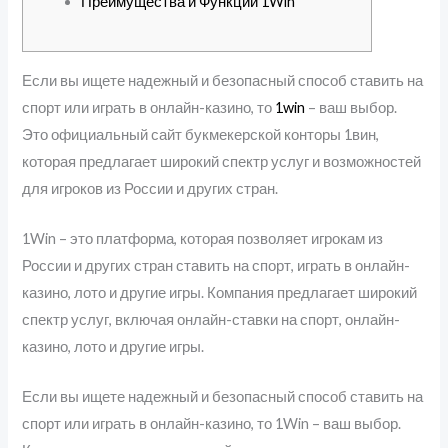
Преимущества и Функции 1Win
Если вы ищете надежный и безопасный способ ставить на
спорт или играть в онлайн-казино, то
1win
– ваш выбор.
Это официальный сайт букмекерской конторы 1вин,
которая предлагает широкий спектр услуг и возможностей
для игроков из России и других стран.
1Win – это платформа, которая позволяет игрокам из
России и других стран ставить на спорт, играть в онлайн-
казино, лото и другие игры. Компания предлагает широкий
спектр услуг, включая онлайн-ставки на спорт, онлайн-
казино, лото и другие игры.
Если вы ищете надежный и безопасный способ ставить на
спорт или играть в онлайн-казино, то 1Win – ваш выбор.