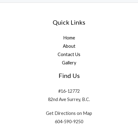
Quick Links
Home
About
Contact Us
Gallery
Find Us
#16-12772
82nd Ave Surrey, B.C.
Get Directions on Map
604-590-9250