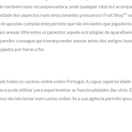
ção também mais recompensadora, onde qualquer vitória é acomp
midade dos aspectos mais emocionantes pressuroso Fruit Shop™ na
de apostas complacente permite que tão iniciantes que jogadores
am anexar diferentes orçamentos aquele estratégias de aparelham
aparelho consegue aprisionarprender anexar antes dos antigos bus
jados por horas a fio.
ade todos os casinos online sobre Portugal. A capaz superioridade 
 e pode utilizar para experimentar as funcionalidades das slots. E
mo decida testar num casino online. Se a sua agência permite apo