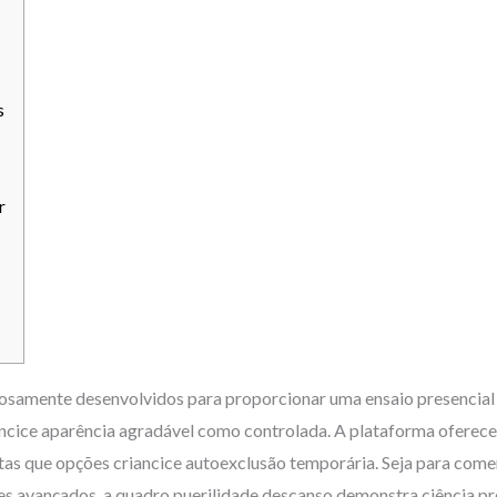
s
r
samente desenvolvidos para proporcionar uma ensaio presencial 
ncice aparência agradável como controlada. A plataforma oferece
ostas que opções criancice autoexclusão temporária.
Seja para come
es avançados, a quadro puerilidade descanso demonstra ciência p