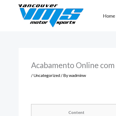
Skip
to
Home
content
Acabamento Online com 
/
Uncategorized
/ By
wadminw
Content