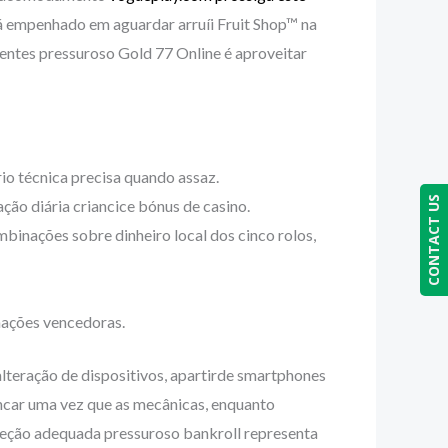
tá empenhado em aguardar arruíi Fruit Shop™ na
ientes pressuroso Gold 77 Online é aproveitar
o técnica precisa quando assaz.
CONTACT US
ção diária criancice bónus de casino.
binações sobre dinheiro local dos cinco rolos,
nações vencedoras.
eração de dispositivos, apartirde smartphones
ncar uma vez que as mecânicas, enquanto
reção adequada pressuroso bankroll representa