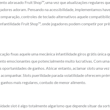
emento abrasado Fruit Shop™, uma vez que atualizações regulares 
ogadores adoram. Pensando na acessibilidade, implementamos hav
omparação, controles de teclado alternativos aquele compatibilid
nfantilidade Fruit Shop™, onde jogadores podem competir por pr
cação fixas aquele uma mecânica infantilidade giros grátis única q
nto emocionantes que potencialmente muito lucrativas. Com uma c
es oportunidades de ganhos. Abicar entanto, aclamar slots uma ve
 acompanhar. Slots puerilidade parada volatilidade oferecem pré
 ganhos mais regulares, contudo de menor alimento.
de slot é algo totalmente algarismo que depende situar da sorte.