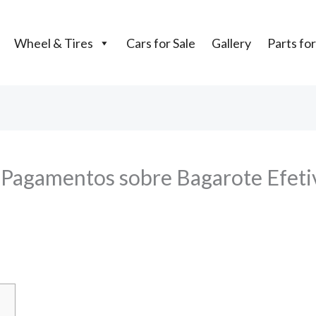
Wheel & Tires
Cars for Sale
Gallery
Parts for
Pagamentos sobre Bagarote Efeti