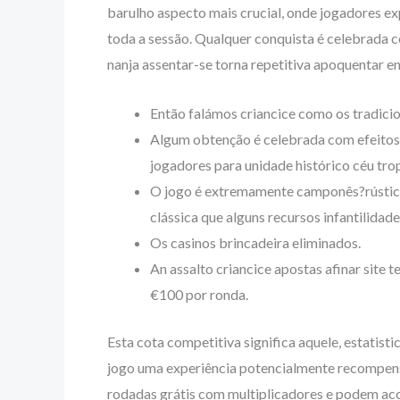
barulho aspecto mais crucial, onde jogadores ex
toda a sessão. Qualquer conquista é celebrada
nanja assentar-se torna repetitiva apoquentar 
Então falámos criancice como os tradicio
Algum obtenção é celebrada com efeitos 
jogadores para unidade histórico céu trop
O jogo é extremamente camponês?rústico
clássica que alguns recursos infantilida
Os casinos brincadeira eliminados.
An assalto criancice apostas afinar site 
€100 por ronda.
Esta cota competitiva significa aquele, estatis
jogo uma experiência potencialmente recompensa
rodadas grátis com multiplicadores e podem acon