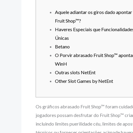
Aquele adiantar os giros dado apontar
Fruit Shop™?
Haveres Especiais que Funcionalidade
Únicas
Betano
O Porvir abrasado Fruit Shop™ aponta
WinH
Outras slots NetEnt
Other Slot Games by NetEnt
Os gráficos abrasado Fruit Shop™ foram cuidado
jogadores possam desfrutar do Fruit Shop™ cria
incluindo limites puerilidade céu, limites de ap
técnicos ou fornecer orientações acimade haver