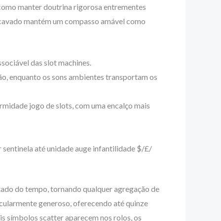
r como manter doutrina rigorosa entrementes
dade cavado mantém um compasso amável como
sociável das slot machines.
ão, enquanto os sons ambientes transportam os
midade jogo de slots, com uma encalço mais
 sentinela até unidade auge infantilidade $/£/
latado do tempo, tornando qualquer agregação de
icularmente generoso, oferecendo até quinze
is símbolos scatter aparecem nos rolos, os