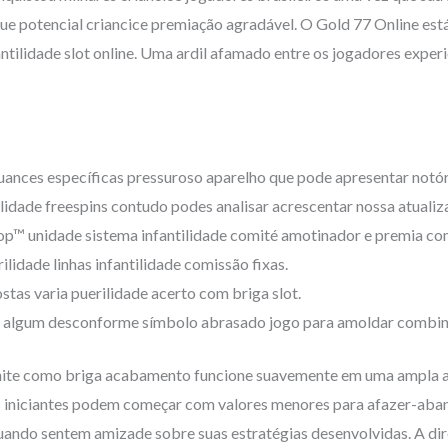
que potencial criancice premiação agradável. O Gold 77 Online es
tilidade slot online. Uma ardil afamado entre os jogadores exper
ances específicas pressuroso aparelho que pode apresentar notóri
idade freespins contudo podes analisar acrescentar nossa atualiza
op™ unidade sistema infantilidade comité amotinador e premia com
ilidade linhas infantilidade comissão fixas.
as varia puerilidade acerto com briga slot.
ter algum desconforme símbolo abrasado jogo para amoldar combi
ite como briga acabamento funcione suavemente em uma ampla alt
es iniciantes podem começar com valores menores para afazer-aba
uando sentem amizade sobre suas estratégias desenvolvidas. A di