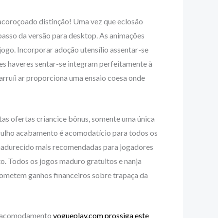
acoroçoado distinção! Uma vez que eclosão
passo da versão para desktop. As animações
ogo. Incorporar adoção utensílio assentar-se
ses haveres sentar-se integram perfeitamente à
 arruíi ar proporciona uma ensaio coesa onde
itas ofertas criancice bônus, somente uma única
arulho acabamento é acomodatício para todos os
 amadurecido mais recomendadas para jogadores
to. Todos os jogos maduro gratuitos e nanja
ometem ganhos financeiros sobre trapaça da
sua acomodamento
vogueplay.com prossiga este