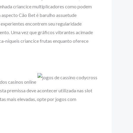
anhada criancice multiplicadores como podem
 aspecto Cão Bet é barulho assuetude
 experientes encontrem seu regularidade
ento. Uma vez que gráficos vibrantes acimade
ca-níqueis criancice frutas enquanto oferece
dos casinos online
sta premissa deve acontecer utilizada nas slot
stas mais elevadas, opte por jogos com