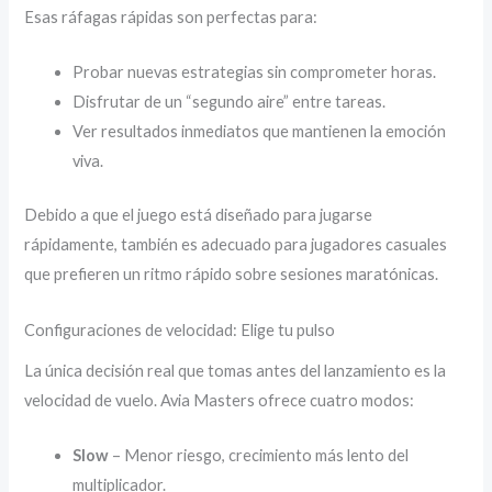
Esas ráfagas rápidas son perfectas para:
Probar nuevas estrategias sin comprometer horas.
Disfrutar de un “segundo aire” entre tareas.
Ver resultados inmediatos que mantienen la emoción
viva.
Debido a que el juego está diseñado para jugarse
rápidamente, también es adecuado para jugadores casuales
que prefieren un ritmo rápido sobre sesiones maratónicas.
Configuraciones de velocidad: Elige tu pulso
La única decisión real que tomas antes del lanzamiento es la
velocidad de vuelo. Avia Masters ofrece cuatro modos:
Slow
– Menor riesgo, crecimiento más lento del
multiplicador.