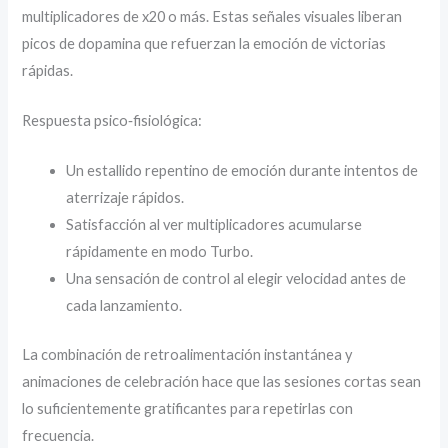
multiplicadores de x20 o más. Estas señales visuales liberan
picos de dopamina que refuerzan la emoción de victorias
rápidas.
Respuesta psico‑fisiológica:
Un estallido repentino de emoción durante intentos de
aterrizaje rápidos.
Satisfacción al ver multiplicadores acumularse
rápidamente en modo Turbo.
Una sensación de control al elegir velocidad antes de
cada lanzamiento.
La combinación de retroalimentación instantánea y
animaciones de celebración hace que las sesiones cortas sean
lo suficientemente gratificantes para repetirlas con
frecuencia.