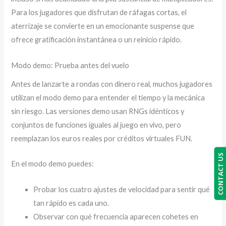
Para los jugadores que disfrutan de ráfagas cortas, el
aterrizaje se convierte en un emocionante suspense que
ofrece gratificación instantánea o un reinicio rápido.
Modo demo: Prueba antes del vuelo
Antes de lanzarte a rondas con dinero real, muchos jugadores
utilizan el modo demo para entender el tiempo y la mecánica
sin riesgo. Las versiones demo usan RNGs idénticos y
conjuntos de funciones iguales al juego en vivo, pero
reemplazan los euros reales por créditos virtuales FUN.
CONTACT US
En el modo demo puedes:
Probar los cuatro ajustes de velocidad para sentir qué
tan rápido es cada uno.
Observar con qué frecuencia aparecen cohetes en