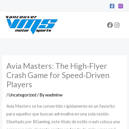
Skip
Facebo
Inst
to
content
Avia Masters: The High‑Flyer
Crash Game for Speed‑Driven
Players
/
Uncategorized
/ By
wadminw
Avia Masters se ha convertido rápidamente en un favorito
para aquellos que buscan adrenalina en una sola sesión.
Diseñado por BGaming, este título de estilo crash coloca una