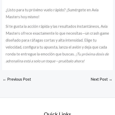
¿Listo para tu próximo vuelo rápido? ¡Sumérgete en Avia
Masters hoy mismo!
Si te gusta la acción rápida y las resultados instantáneos, Avia
Masters ofrece exactamente lo que necesitas—un crash game
diseñado para ráfagas cortas y alta intensidad. Elige tu
velocidad, configura tu apuesta, lanza el avión y deja que cada
ronda te entregue la emoción que buscas.
¡Tu próxima dosis de
adrenalina está a solo un toque—pruébalo ahora!
←
Previous Post
Next Post
→
Quick Links