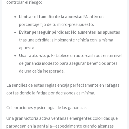
controlar el riesgo:
Limitar el tamaño de la apuesta:
Mantén un
porcentaje fijo de tu micro‑presupuesto.
Evitar perseguir pérdidas:
No aumentes las apuestas
tras una pérdida; simplemente reinicia con la misma
apuesta.
Usar auto‑stop:
Establece un auto‑cash out en un nivel
de ganancia modesto para asegurar beneficios antes
de una caída inesperada.
La sencillez de estas reglas encaja perfectamente en ráfagas
cortas donde la fatiga por decisiones es mínima.
Celebraciones y psicología de las ganancias
Una gran victoria activa ventanas emergentes coloridas que
parpadean en la pantalla—especialmente cuando alcanzas