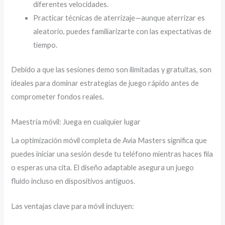
diferentes velocidades.
Practicar técnicas de aterrizaje—aunque aterrizar es
aleatorio, puedes familiarizarte con las expectativas de
tiempo.
Debido a que las sesiones demo son ilimitadas y gratuitas, son
ideales para dominar estrategias de juego rápido antes de
comprometer fondos reales.
Maestría móvil: Juega en cualquier lugar
La optimización móvil completa de Avia Masters significa que
puedes iniciar una sesión desde tu teléfono mientras haces fila
o esperas una cita. El diseño adaptable asegura un juego
fluido incluso en dispositivos antiguos.
Las ventajas clave para móvil incluyen: