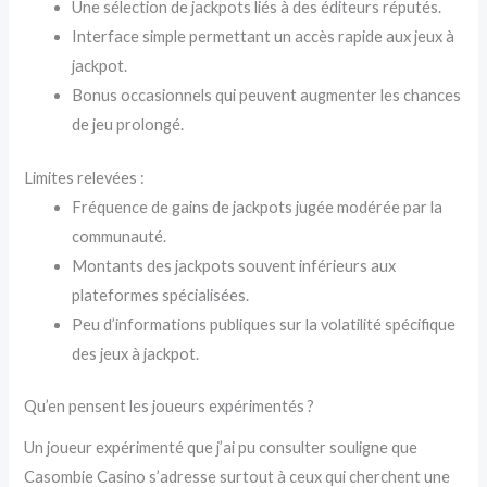
Une sélection de jackpots liés à des éditeurs réputés.
Interface simple permettant un accès rapide aux jeux à
jackpot.
Bonus occasionnels qui peuvent augmenter les chances
de jeu prolongé.
Limites relevées :
Fréquence de gains de jackpots jugée modérée par la
communauté.
Montants des jackpots souvent inférieurs aux
plateformes spécialisées.
Peu d’informations publiques sur la volatilité spécifique
des jeux à jackpot.
Qu’en pensent les joueurs expérimentés ?
Un joueur expérimenté que j’ai pu consulter souligne que
Casombie Casino s’adresse surtout à ceux qui cherchent une