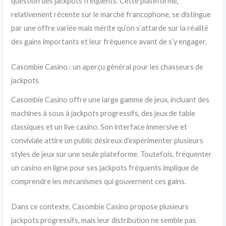
question des jackpots fréquents. Cette plateforme,
relativement récente sur le marché francophone, se distingue
par une offre variée mais mérite qu’on s’attarde sur la réalité
des gains importants et leur fréquence avant de s’y engager.
Casombie Casino : un aperçu général pour les chasseurs de
jackpots
Casombie Casino offre une large gamme de jeux, incluant des
machines à sous à jackpots progressifs, des jeux de table
classiques et un live casino. Son interface immersive et
conviviale attire un public désireux d’expérimenter plusieurs
styles de jeux sur une seule plateforme. Toutefois, fréquenter
un casino en ligne pour ses jackpots fréquents implique de
comprendre les mécanismes qui gouvernent ces gains.
Dans ce contexte, Casombie Casino propose plusieurs
jackpots progressifs, mais leur distribution ne semble pas