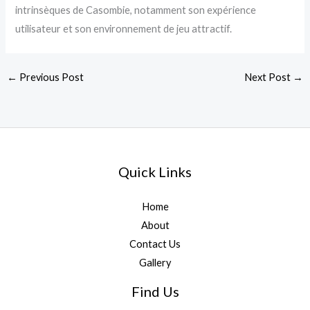
intrinsèques de Casombie, notamment son expérience
utilisateur et son environnement de jeu attractif.
←
Previous Post
Next Post
→
Quick Links
Home
About
Contact Us
Gallery
Find Us