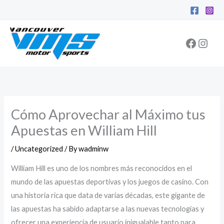
Skip
Facebo
Inst
to
content
Cómo Aprovechar al Máximo tus
Apuestas en William Hill
/
Uncategorized
/ By
wadminw
William Hill es uno de los nombres más reconocidos en el
mundo de las apuestas deportivas y los juegos de casino. Con
una historia rica que data de varias décadas, este gigante de
las apuestas ha sabido adaptarse a las nuevas tecnologías y
ofrecer una experiencia de usuario inigualable tanto para