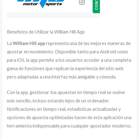
Beneficios de Utilizar la William Hill App
La
William Hill app
representa una de las mejores maneras de
apostar en movimiento. Disponible tanto para Android como
para iOS, la app permite a los usuarios acceder a una completa
gama de funciones que replican la experiencia del sitio web
pero adaptadas a una interfaz más amigable y cómoda.
Con la app, gestionar tus apuestas en tiempo real se vuelve
más sencillo, incluso estando lejos de un ordenador.
Notificaciones en tiempo real, estadísticas actualizadas y
opciones de apuesta optimizadas hacen de esta aplicación una
herramienta indispensable para cualquier apostador moderno.