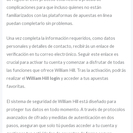
complicaciones para que incluso quienes no están
familiarizados con las plataformas de apuestas en línea
puedan completarlo sin problemas.
Una vez completa la información requeridos, como datos
personales y detalles de contacto, recibirás un enlace de
verificación en tu correo electrónico. Seguir este enlace es
crucial para activar tu cuenta y comenzar a disfrutar de todas
las funciones que ofrece William Hill. Tras la activación, podrás
realizar el
William Hill login
y acceder a tus apuestas
favoritas.
El sistema de seguridad de William Hill está diseñado para
proteger tus datos en todo momento. A través de protocolos
avanzados de cifrado y medidas de autenticación en dos
pasos, aseguran que solo tú puedas acceder a tu cuenta y