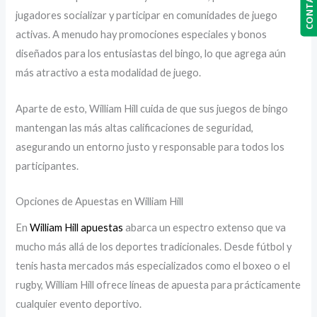
jugadores socializar y participar en comunidades de juego
activas. A menudo hay promociones especiales y bonos
diseñados para los entusiastas del bingo, lo que agrega aún
más atractivo a esta modalidad de juego.
Aparte de esto, William Hill cuida de que sus juegos de bingo
mantengan las más altas calificaciones de seguridad,
asegurando un entorno justo y responsable para todos los
participantes.
Opciones de Apuestas en William Hill
En
William Hill apuestas
abarca un espectro extenso que va
mucho más allá de los deportes tradicionales. Desde fútbol y
tenis hasta mercados más especializados como el boxeo o el
rugby, William Hill ofrece líneas de apuesta para prácticamente
cualquier evento deportivo.