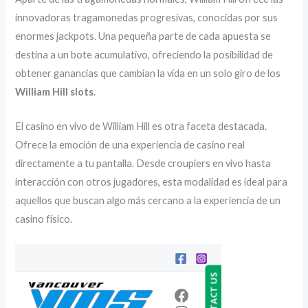
innovadoras tragamonedas progresivas, conocidas por sus
enormes jackpots. Una pequeña parte de cada apuesta se
destina a un bote acumulativo, ofreciendo la posibilidad de
obtener ganancias que cambian la vida en un solo giro de los
William Hill slots
.
El casino en vivo de William Hill es otra faceta destacada.
Ofrece la emoción de una experiencia de casino real
directamente a tu pantalla. Desde croupiers en vivo hasta
interacción con otros jugadores, esta modalidad es ideal para
aquellos que buscan algo más cercano a la experiencia de un
casino físico.