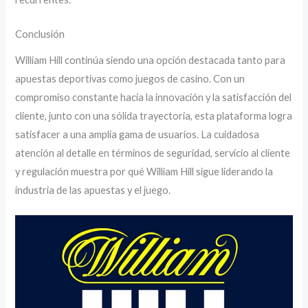
Conclusión
William Hill continúa siendo una opción destacada tanto para
apuestas deportivas como juegos de casino. Con un
compromiso constante hacia la innovación y la satisfacción del
cliente, junto con una sólida trayectoria, esta plataforma logra
satisfacer a una amplia gama de usuarios. La cuidadosa
atención al detalle en términos de seguridad, servicio al cliente
y regulación muestra por qué William Hill sigue liderando la
industria de las apuestas y el juego.