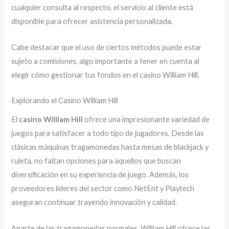
cualquier consulta al respecto, el servicio al cliente está
disponible para ofrecer asistencia personalizada.
Cabe destacar que el uso de ciertos métodos puede estar
sujeto a comisiones, algo importante a tener en cuenta al
elegir cómo gestionar tus fondos en el casino William Hill.
Explorando el Casino William Hill
El
casino William Hill
ofrece una impresionante variedad de
juegos para satisfacer a todo tipo de jugadores. Desde las
clásicas máquinas tragamonedas hasta mesas de blackjack y
ruleta, no faltan opciones para aquellos que buscan
diversificación en su experiencia de juego. Además, los
proveedores líderes del sector como NetEnt y Playtech
aseguran continuar trayendo innovación y calidad.
Aparte de las tragamonedas normales, William Hill ofrece las