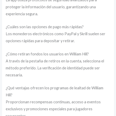
proteger la información del usuario, garantizando una
experiencia segura.
¿Cuáles son las opciones de pago más rápidas?
Los monederos electrónicos como PayPal y Skrill suelen ser
opciones rápidas para depositar y retirar.
¿Cómo retiran fondos los usuarios en William Hill?
A través de la pestaña de retiros en la cuenta, selecciona el
método preferido. La verificación de identidad puede ser
necesaria.
¿Qué ventajas ofrecen los programas de lealtad de William
Hill?
Proporcionan recompensas continuas, acceso a eventos
exclusivos y promociones especiales para jugadores
recurrentes.