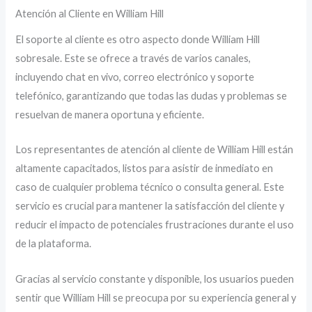
Atención al Cliente en William Hill
El soporte al cliente es otro aspecto donde William Hill
sobresale. Este se ofrece a través de varios canales,
incluyendo chat en vivo, correo electrónico y soporte
telefónico, garantizando que todas las dudas y problemas se
resuelvan de manera oportuna y eficiente.
Los representantes de atención al cliente de William Hill están
altamente capacitados, listos para asistir de inmediato en
caso de cualquier problema técnico o consulta general. Este
servicio es crucial para mantener la satisfacción del cliente y
reducir el impacto de potenciales frustraciones durante el uso
de la plataforma.
Gracias al servicio constante y disponible, los usuarios pueden
sentir que William Hill se preocupa por su experiencia general y