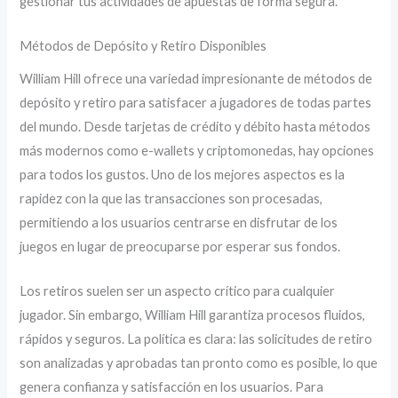
gestionar tus actividades de apuestas de forma segura.
Métodos de Depósito y Retiro Disponibles
William Hill ofrece una variedad impresionante de métodos de
depósito y retiro para satisfacer a jugadores de todas partes
del mundo. Desde tarjetas de crédito y débito hasta métodos
más modernos como e-wallets y criptomonedas, hay opciones
para todos los gustos. Uno de los mejores aspectos es la
rapidez con la que las transacciones son procesadas,
permitiendo a los usuarios centrarse en disfrutar de los
juegos en lugar de preocuparse por esperar sus fondos.
Los retiros suelen ser un aspecto crítico para cualquier
jugador. Sin embargo, William Hill garantiza procesos fluidos,
rápidos y seguros. La política es clara: las solicitudes de retiro
son analizadas y aprobadas tan pronto como es posible, lo que
genera confianza y satisfacción en los usuarios. Para