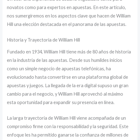
novatos como para expertos en apuestas. En este artículo,
nos sumergiremos en los aspectos clave que hacen de William
Hill una elección destacada en el panorama de las apuestas.
Historia y Trayectoria de William Hill
Fundado en 1934, William Hill tiene más de 80 años de historia
en la industria de las apuestas. Desde sus humildes inicios
como un simple negocio de apuestas telefónicas, ha
evolucionado hasta convertirse en una plataforma global de
apuestas y juegos. La llegada de la era digital supuso un gran
cambio para el negocio, y William Hill aprovechó al máximo
esta oportunidad para expandir su presencia en línea.
La larga trayectoria de William Hill viene acompañada de un
compromiso firme con la responsabilidad y la seguridad. Este
enfoque les ha permitido ganarse la confianza de millones de