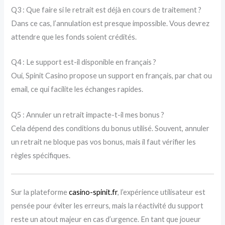
Q3 : Que faire si le retrait est déjà en cours de traitement ?
Dans ce cas, l’annulation est presque impossible. Vous devrez
attendre que les fonds soient crédités.
Q4 : Le support est-il disponible en français ?
Oui, Spinit Casino propose un support en français, par chat ou
email, ce qui facilite les échanges rapides.
Q5 : Annuler un retrait impacte-t-il mes bonus ?
Cela dépend des conditions du bonus utilisé. Souvent, annuler
un retrait ne bloque pas vos bonus, mais il faut vérifier les
règles spécifiques.
Sur la plateforme
casino-spinit.fr
, l’expérience utilisateur est
pensée pour éviter les erreurs, mais la réactivité du support
reste un atout majeur en cas d’urgence. En tant que joueur