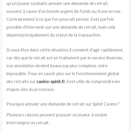
qu’un joueur souhaite annuler une demande de retrait,
souvent à cause d’un besoin urgent de fonds ou d’une erreur.
Contrairement à ce que l’on pourrait penser, il est parfois
possible d’intervenir sur une demande de retrait, mais cela
dépend principalement du statut de la transaction.
Si vous êtes dans cette situation, il convient d’agir rapidement,
car dès que le retrait est en traitement par le service financier,
son annulation devient beaucoup plus complexe, voire
impossible. Pour en savoir plus sur le fonctionnement global
des retraits sur
casino-spinit.fr
, il est utile de comprendre les
étapes clés du processus.
Pourquoi annuler une demande de retrait sur Spinit Casino ?
Plusieurs raisons peuvent pousser un joueur à vouloir
interrompre un retrait :