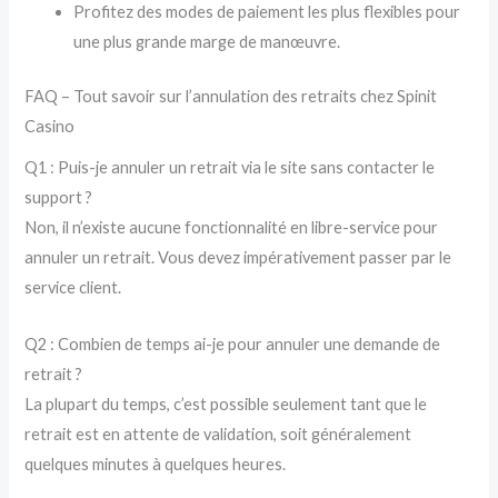
Profitez des modes de paiement les plus flexibles pour
une plus grande marge de manœuvre.
FAQ – Tout savoir sur l’annulation des retraits chez Spinit
Casino
Q1 : Puis-je annuler un retrait via le site sans contacter le
support ?
Non, il n’existe aucune fonctionnalité en libre-service pour
annuler un retrait. Vous devez impérativement passer par le
service client.
Q2 : Combien de temps ai-je pour annuler une demande de
retrait ?
La plupart du temps, c’est possible seulement tant que le
retrait est en attente de validation, soit généralement
quelques minutes à quelques heures.