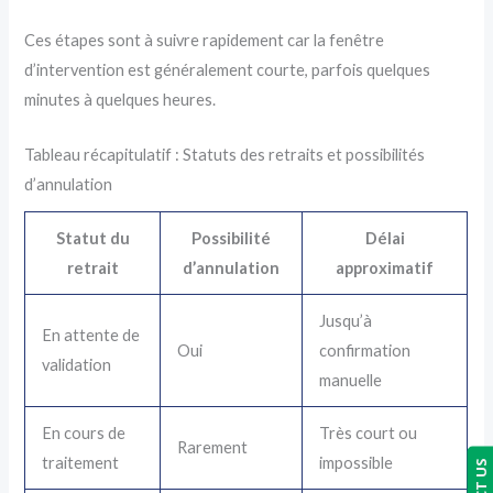
Ces étapes sont à suivre rapidement car la fenêtre
d’intervention est généralement courte, parfois quelques
minutes à quelques heures.
Tableau récapitulatif : Statuts des retraits et possibilités
d’annulation
Statut du
Possibilité
Délai
retrait
d’annulation
approximatif
Jusqu’à
En attente de
Oui
confirmation
validation
manuelle
En cours de
Très court ou
Rarement
traitement
impossible