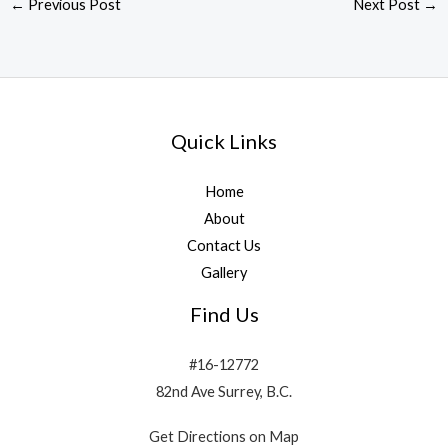
←
Previous Post
Next Post
→
Quick Links
Home
About
Contact Us
Gallery
Find Us
#16-12772
82nd Ave Surrey, B.C.
Get Directions on Map