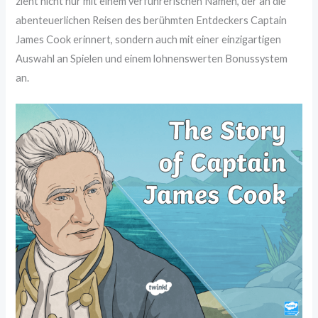
zieht nicht nur mit einem verführerischen Namen, der an die
abenteuerlichen Reisen des berühmten Entdeckers Captain
James Cook erinnert, sondern auch mit einer einzigartigen
Auswahl an Spielen und einem lohnenswerten Bonussystem
an.