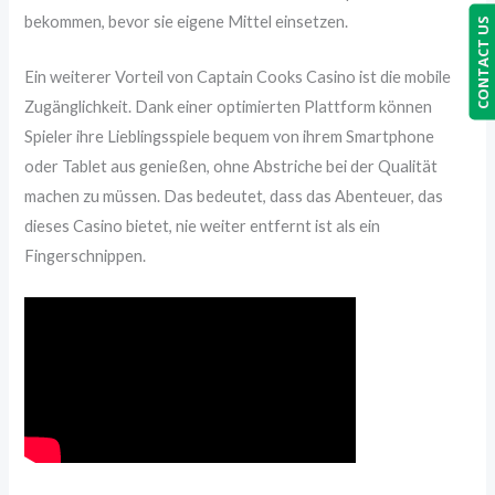
bekommen, bevor sie eigene Mittel einsetzen.
CONTACT US
Ein weiterer Vorteil von Captain Cooks Casino ist die mobile
Zugänglichkeit. Dank einer optimierten Plattform können
Spieler ihre Lieblingsspiele bequem von ihrem Smartphone
oder Tablet aus genießen, ohne Abstriche bei der Qualität
machen zu müssen. Das bedeutet, dass das Abenteuer, das
dieses Casino bietet, nie weiter entfernt ist als ein
Fingerschnippen.