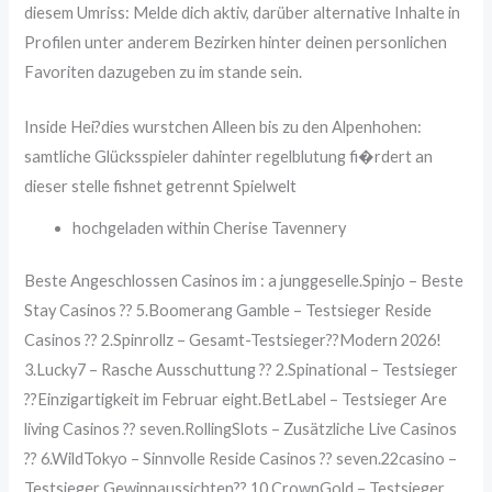
diesem Umriss: Melde dich aktiv, darüber alternative Inhalte in
Profilen unter anderem Bezirken hinter deinen personlichen
Favoriten dazugeben zu im stande sein.
Inside Hei?dies wurstchen Alleen bis zu den Alpenhohen:
samtliche Glücksspieler dahinter regelblutung fi�rdert an
dieser stelle fishnet getrennt Spielwelt
hochgeladen within Cherise Tavennery
Beste Angeschlossen Casinos im : a junggeselle.Spinjo – Beste
Stay Casinos ?? 5.Boomerang Gamble – Testsieger Reside
Casinos ?? 2.Spinrollz – Gesamt-Testsieger??Modern 2026!
3.Lucky7 – Rasche Ausschuttung ?? 2.Spinational – Testsieger
??Einzigartigkeit im Februar eight.BetLabel – Testsieger Are
living Casinos ?? seven.RollingSlots – Zusätzliche Live Casinos
?? 6.WildTokyo – Sinnvolle Reside Casinos ?? seven.22casino –
Testsieger Gewinnaussichten?? 10.CrownGold – Testsieger