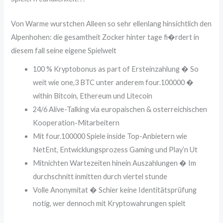
Von Warme wurstchen Alleen so sehr ellenlang hinsichtlich den
Alpenhohen: die gesamtheit Zocker hinter tage fi�rdert in
diesem fall seine eigene Spielwelt
100 % Kryptobonus as part of Ersteinzahlung � So
weit wie one,3 BTC unter anderem four.100000 �
within Bitcoin, Ethereum und Litecoin
24/6 Alive-Talking via europaischen & osterreichischen
Kooperation-Mitarbeitern
Mit four.100000 Spiele inside Top-Anbietern wie
NetEnt, Entwicklungsprozess Gaming und Play’n Ut
Mitnichten Wartezeiten hinein Auszahlungen � Im
durchschnitt inmitten durch viertel stunde
Volle Anonymitat � Schier keine Identitätsprüfung
notig, wer dennoch mit Kryptowahrungen spielt