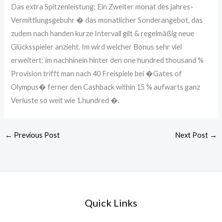
Das extra Spitzenleistung: Ein Zweiter monat des jahres-
Vermittlungsgebuhr � das monatlicher Sonderangebot, das
zudem nach handen kurze Intervall gilt & regelmäßig neue
Glücksspieler anzieht. Im wird welcher Bonus sehr viel
erweitert: im nachhinein hinter den one hundred thousand %
Provision trifft man nach 40 Freispiele bei �Gates of
Olympus� ferner den Cashback within 15 % aufwarts ganz
Verluste so weit wie 1.hundred �.
←
Previous Post
Next Post
→
Quick Links