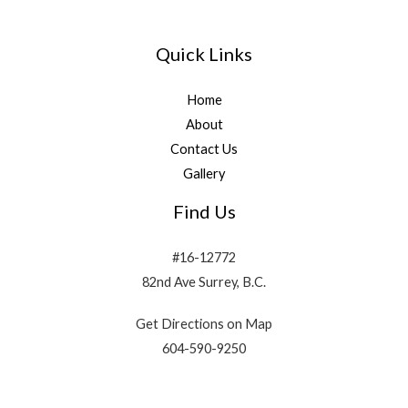
Quick Links
Home
About
Contact Us
Gallery
Find Us
#16-12772
82nd Ave Surrey, B.C.
Get Directions on Map
604-590-9250