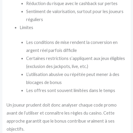
Réduction du risque avec le cashback sur pertes
Sentiment de valorisation, surtout pour les joueurs
réguliers
Limites
Les conditions de mise rendent la conversion en
argent réel parfois difficile
Certaines restrictions s’appliquent aux jeux éligibles
(exclusion des jackpots, live, etc.)
L’utilisation abusive ou répétée peut mener à des
blocages de bonus
Les offres sont souvent limitées dans le temps
Un joueur prudent doit donc analyser chaque code promo
avant de l’utiliser et connaître les règles du casino. Cette
approche garantit que le bonus contribue vraiment à ses
objectifs.