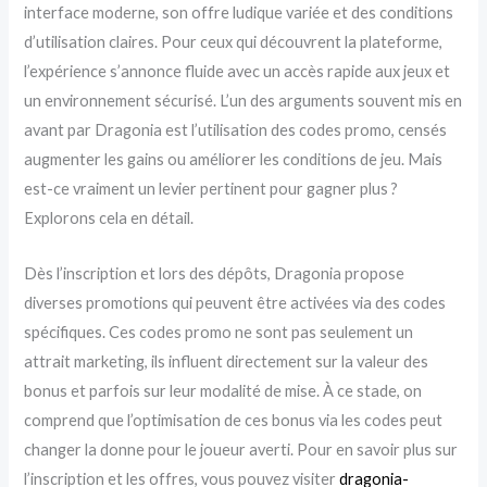
interface moderne, son offre ludique variée et des conditions
d’utilisation claires. Pour ceux qui découvrent la plateforme,
l’expérience s’annonce fluide avec un accès rapide aux jeux et
un environnement sécurisé. L’un des arguments souvent mis en
avant par Dragonia est l’utilisation des codes promo, censés
augmenter les gains ou améliorer les conditions de jeu. Mais
est-ce vraiment un levier pertinent pour gagner plus ?
Explorons cela en détail.
Dès l’inscription et lors des dépôts, Dragonia propose
diverses promotions qui peuvent être activées via des codes
spécifiques. Ces codes promo ne sont pas seulement un
attrait marketing, ils influent directement sur la valeur des
bonus et parfois sur leur modalité de mise. À ce stade, on
comprend que l’optimisation de ces bonus via les codes peut
changer la donne pour le joueur averti. Pour en savoir plus sur
l’inscription et les offres, vous pouvez visiter
dragonia-