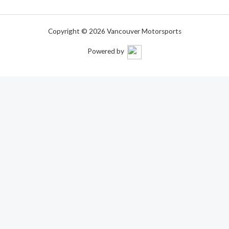
Copyright © 2026 Vancouver Motorsports
Powered by