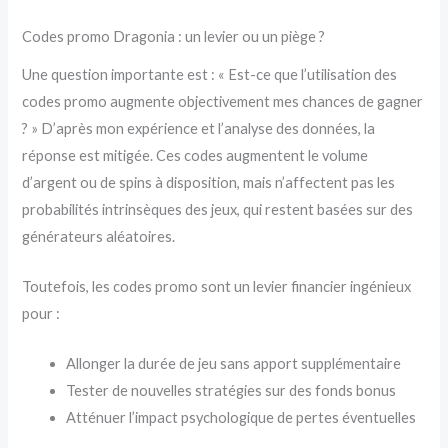
Codes promo Dragonia : un levier ou un piège ?
Une question importante est : « Est-ce que l’utilisation des
codes promo augmente objectivement mes chances de gagner
? » D’après mon expérience et l’analyse des données, la
réponse est mitigée. Ces codes augmentent le volume
d’argent ou de spins à disposition, mais n’affectent pas les
probabilités intrinsèques des jeux, qui restent basées sur des
générateurs aléatoires.
Toutefois, les codes promo sont un levier financier ingénieux
pour :
Allonger la durée de jeu sans apport supplémentaire
Tester de nouvelles stratégies sur des fonds bonus
Atténuer l’impact psychologique de pertes éventuelles