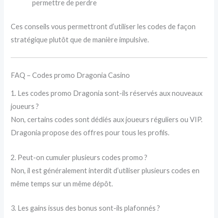
permettre de perdre
Ces conseils vous permettront d’utiliser les codes de façon
stratégique plutôt que de manière impulsive.
FAQ – Codes promo Dragonia Casino
1. Les codes promo Dragonia sont-ils réservés aux nouveaux
joueurs ?
Non, certains codes sont dédiés aux joueurs réguliers ou VIP.
Dragonia propose des offres pour tous les profils.
2. Peut-on cumuler plusieurs codes promo ?
Non, il est généralement interdit d’utiliser plusieurs codes en
même temps sur un même dépôt.
3. Les gains issus des bonus sont-ils plafonnés ?