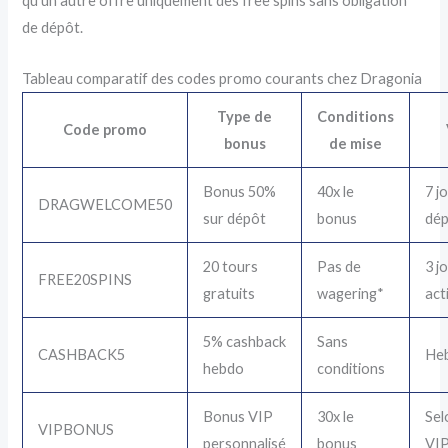
qu’un autre offre uniquement des free spins sans obligation
de dépôt.
Tableau comparatif des codes promo courants chez Dragonia
Type de
Conditions
Code promo
bonus
de mise
Bonus 50%
40x le
7 j
DRAGWELCOME50
sur dépôt
bonus
dé
20 tours
Pas de
3 j
FREE20SPINS
gratuits
wagering*
act
5% cashback
Sans
CASHBACK5
He
hebdo
conditions
Bonus VIP
30x le
Sel
VIPBONUS
personnalisé
bonus
VI