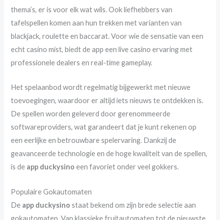
thema’s, er is voor elk wat wils. Ook liefhebbers van
tafelspellen komen aan hun trekken met varianten van
blackjack, roulette en baccarat. Voor wie de sensatie van een
echt casino mist, biedt de app een live casino ervaring met
professionele dealers en real-time gameplay.
Het spelaanbod wordt regelmatig bijgewerkt met nieuwe
toevoegingen, waardoor er altijd iets nieuws te ontdekken is.
De spellen worden geleverd door gerenommeerde
softwareproviders, wat garandeert dat je kunt rekenen op
een eerlijke en betrouwbare spelervaring. Dankzij de
geavanceerde technologie en de hoge kwaliteit van de spellen,
is de
app duckysino
een favoriet onder veel gokkers.
Populaire Gokautomaten
De
app duckysino
staat bekend om zijn brede selectie aan
gokautomaten. Van klassieke fruitautomaten tot de nieuwste