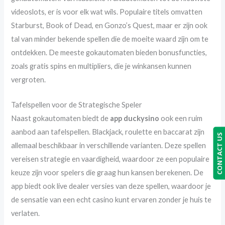
videoslots, er is voor elk wat wils. Populaire titels omvatten
Starburst, Book of Dead, en Gonzo’s Quest, maar er zijn ook
tal van minder bekende spellen die de moeite waard zijn om te
ontdekken. De meeste gokautomaten bieden bonusfuncties,
zoals gratis spins en multipliers, die je winkansen kunnen
vergroten.
Tafelspellen voor de Strategische Speler
Naast gokautomaten biedt de
app duckysino
ook een ruim
aanbod aan tafelspellen. Blackjack, roulette en baccarat zijn
CONTACT US
allemaal beschikbaar in verschillende varianten. Deze spellen
vereisen strategie en vaardigheid, waardoor ze een populaire
keuze zijn voor spelers die graag hun kansen berekenen. De
app biedt ook live dealer versies van deze spellen, waardoor je
de sensatie van een echt casino kunt ervaren zonder je huis te
verlaten.