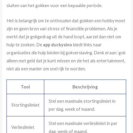
sluiten van het gokken voor een bepaalde periode.
Het is belangrijk om te onthouden dat gokken een hobby moet
zijn en geen bron van stress of financiële problemen. Als je
merkt dat je gokgedrag uit de hand loopt, aarzel dan niet om
hulp te zoeken. De
app duckysino
biedt links naar
organisaties die hulp bieden bij gokverslaving. Denk eraan: gok
alleen met geld dat je kunt missen en zie het als entertainment,
niet als een manier om snel rijk te worden.
Tool
Beschrijving
Stel een maximale stortingslimiet in
Stortingslimiet
per dag, week of maand.
Stel een maximale verlieslimiet in per
Verlieslimiet
dag, week of maand.