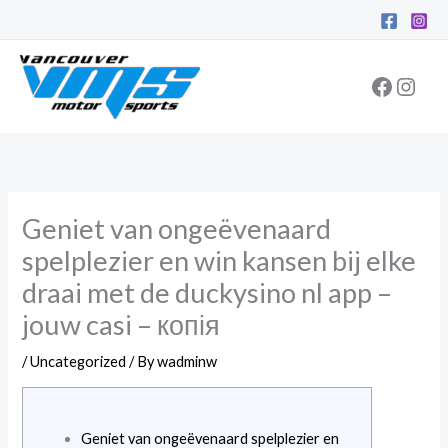
Skip
Facebo
Inst
to
content
Geniet van ongeëvenaard
spelplezier en win kansen bij elke
draai met de duckysino nl app –
jouw casi – копія
/
Uncategorized
/ By
wadminw
Geniet van ongeëvenaard spelplezier en