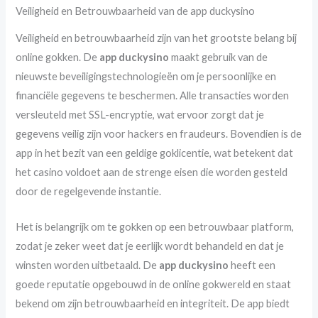
Veiligheid en Betrouwbaarheid van de app duckysino
Veiligheid en betrouwbaarheid zijn van het grootste belang bij
online gokken. De
app duckysino
maakt gebruik van de
nieuwste beveiligingstechnologieën om je persoonlijke en
financiële gegevens te beschermen. Alle transacties worden
versleuteld met SSL-encryptie, wat ervoor zorgt dat je
gegevens veilig zijn voor hackers en fraudeurs. Bovendien is de
app in het bezit van een geldige goklicentie, wat betekent dat
het casino voldoet aan de strenge eisen die worden gesteld
door de regelgevende instantie.
Het is belangrijk om te gokken op een betrouwbaar platform,
zodat je zeker weet dat je eerlijk wordt behandeld en dat je
winsten worden uitbetaald. De
app duckysino
heeft een
goede reputatie opgebouwd in de online gokwereld en staat
bekend om zijn betrouwbaarheid en integriteit. De app biedt