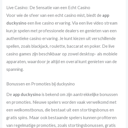
Live Casino: De Sensatie van een Echt Casino
Voor wie de sfeer van een echt casino mist, biedt de
app
duckysino
een live casino ervaring. Via een live video stream
kun je spelen met professionele dealers en genieten van een
authentieke casino ervaring. Je kunt kiezen uit verschillende
spellen, zoals blackjack, roulette, baccarat en poker. De live
casino games zijn beschikbaar op zowel desktop- als mobiele
apparaten, waardoor je altijd en overal kunt genieten van de
spanning.
Bonussen en Promoties bij duckysino
De
app duckysino
is bekend om zijn aantrekkelijke bonussen
en promoties. Nieuwe spelers worden vaak verwelkomd met
een welkomstbonus, die bestaat uit een stortingsbonus en
gratis spins. Maar ook bestaande spelers kunnen profiteren
van regelmatige promoties, zoals stortingsbonussen, gratis