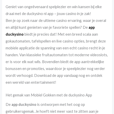
Geniet van ongeëvenaard spelplezier en win kansen bij elke
draai met de duckysino nl app – jouw casino in je zak!
Ben je op zoek naar de ultieme casino ervaring, waar je overal
en altijd kunt genieten van je favoriete spellen? De
app
duckysino
biedt je precies dat! Met een breed scala aan
gokautomaten, tafelspellen en live casino opties, brengt deze
mobiele applicatie de spanning van een echt casino recht in je
handen. Van klassieke fruitautomaten tot moderne videoslots,
er is voor elk wat wils. Bovendien biedt de app aantrekkelijke
bonussen en promoties, waardoor je speelplezier nog verder
wordt verhoogd. Download de app vandaag nog en ontdek
een wereld van entertainment!
Het gemak van Mobiel Gokken met de duckysino App
De
app duckysino
is ontworpen met het oog op
gebruikersgemak. Je hoeft niet meer vast te zitten aan je