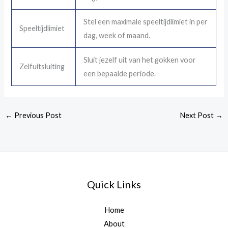
Stel een maximale speeltijdlimiet in per
Speeltijdlimiet
dag, week of maand.
Sluit jezelf uit van het gokken voor
Zelfuitsluiting
een bepaalde periode.
←
Previous Post
Next Post
→
Quick Links
Home
About