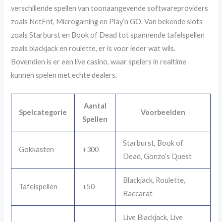
verschillende spellen van toonaangevende softwareproviders
zoals NetEnt, Microgaming en Play’n GO. Van bekende slots
zoals Starburst en Book of Dead tot spannende tafelspellen
zoals blackjack en roulette, er is voor ieder wat wils.
Bovendien is er een live casino, waar spelers in realtime
kunnen spelen met echte dealers.
Aantal
Spelcategorie
Voorbeelden
Spellen
Starburst, Book of
Gokkasten
+300
Dead, Gonzo’s Quest
Blackjack, Roulette,
Tafelspellen
+50
Baccarat
Live Blackjack, Live