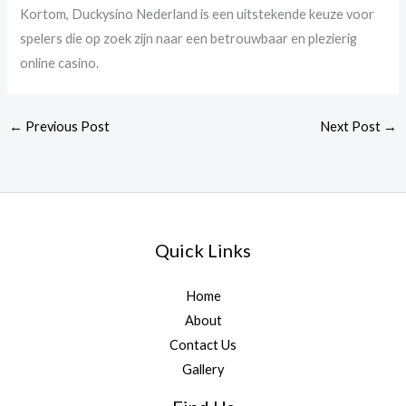
Kortom, Duckysino Nederland is een uitstekende keuze voor
spelers die op zoek zijn naar een betrouwbaar en plezierig
online casino.
←
Previous Post
Next Post
→
Quick Links
Home
About
Contact Us
Gallery