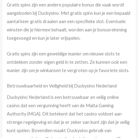
Gratis spins zijn een andere populaire bonus die vaak wordt
aangeboden bij Duckysino. Met gratis spins kun je een bepaald
aantal keer gratis draaien aan een specifieke slot. Eventuele
winsten die je hiermee behaalt, worden aan je bonusrekening
toegevoegd en kun je later vrijspelen.
Gratis spins zijn een geweldige manier om nieuwe slots te
ontdekken zonder eigen geld in te zetten. Ze kunnen ook een
manier zijn om je winkansen te vergroten op je favoriete slots.
Betrouwbaarheid en Veiligheid bij Duckysino Nederland
Duckysino Nederland is een betrouwbaar en veilig online
casino dat een vergunning heeft van de Malta Gaming
Authority (MGA). Dit betekent dat het casino voldoet aan
strenge regelgeving en dat je er zeker van kunt zijn dat je veilig
kunt spelen. Bovendien maakt Duckysino gebruik van