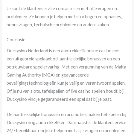
Je kunt de klantenservice contacteren met al je vragen en
problemen. Ze kunnen je helpen met stortingen en opnames,
bonusvragen, technische problemen en andere zaken.
Conclusie
Duckysino Nederland is een aantrekkelijk online casino met
een uitgebreid spelaanbod, aantrekkelijke bonussen en een
betrouwbare speelervaring. Met een vergunning van de Malta
Gaming Authority (MGA) en geavanceerde
beveiligingstechnologieën kun je veilig en verantwoord spelen.
Of je nu van slots, tafelspellen of live casino spellen houdt, bij
Duckysino vind je gegarandeerd een spel dat bij je past.
De aantrekkelijke bonussen en promoties maken het spelen bij
Duckysino nog aantrekkelijker. Daarnaast is de klantenservice
24/7 bereikbaar om je te helpen met al je vragen en problemen.