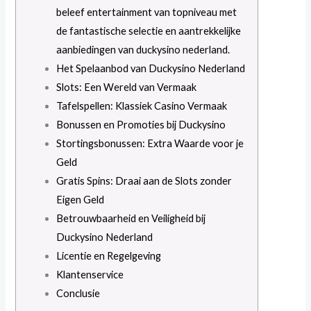
beleef entertainment van topniveau met
de fantastische selectie en aantrekkelijke
aanbiedingen van duckysino nederland.
Het Spelaanbod van Duckysino Nederland
Slots: Een Wereld van Vermaak
Tafelspellen: Klassiek Casino Vermaak
Bonussen en Promoties bij Duckysino
Stortingsbonussen: Extra Waarde voor je
Geld
Gratis Spins: Draai aan de Slots zonder
Eigen Geld
Betrouwbaarheid en Veiligheid bij
Duckysino Nederland
Licentie en Regelgeving
Klantenservice
Conclusie