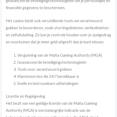
geavanceerde beveiligingstechnologieën om je persoonlijke en
financiële gegevens te beschermen.
Het casino biedt ook verschillende tools om verantwoord
gokken te bevorderen, zoals stortingslimieten, verlieslimieten
en zelfuitsluiting. Zo kun je controle houden over je spelgedrag
en voorkomen dat je meer geld uitgeeft dan je kunt missen.
Vergunning van de Malta Gaming Authority (MGA)
Geavanceerde beveiligingstechnologieën
Tools voor verantwoord gokken
Klantenservice die 24/7 bereikbaar is
Snelle en betrouwbare uitbetalingen
Licentie en Regelgeving
Het bezit van een geldige licentie van de Malta Gaming
Authority (MGA) is een belangrijke indicatie van de