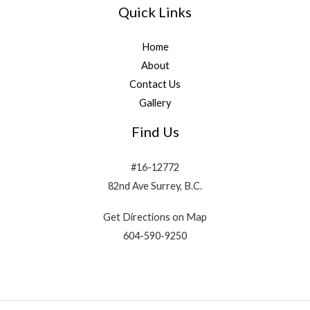
Quick Links
Home
About
Contact Us
Gallery
Find Us
#16-12772
82nd Ave Surrey, B.C.
Get Directions on Map
604-590-9250