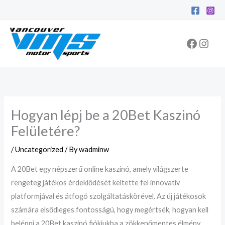
Skip
Facebo
Inst
to
content
Hogyan lépj be a 20Bet Kaszinó
Felületére?
/
Uncategorized
/ By
wadminw
A 20Bet egy népszerű online kaszinó, amely világszerte
rengeteg játékos érdeklődését keltette fel innovatív
platformjával és átfogó szolgáltatáskörével. Az új játékosok
számára elsődleges fontosságú, hogy megértsék, hogyan kell
belépni a 20Bet kaszinó fiókjukba a zökkenőmentes élmény