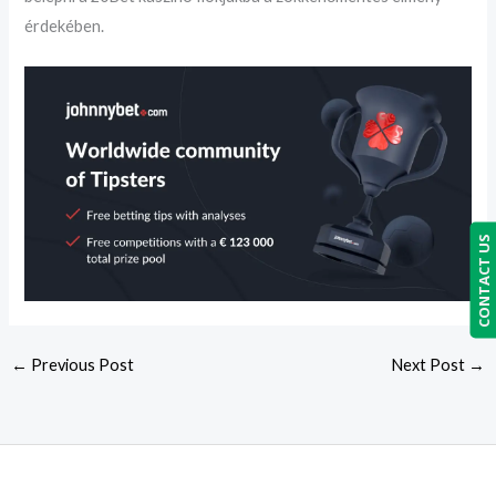
érdekében.
CONTACT US
←
Previous Post
Next Post
→