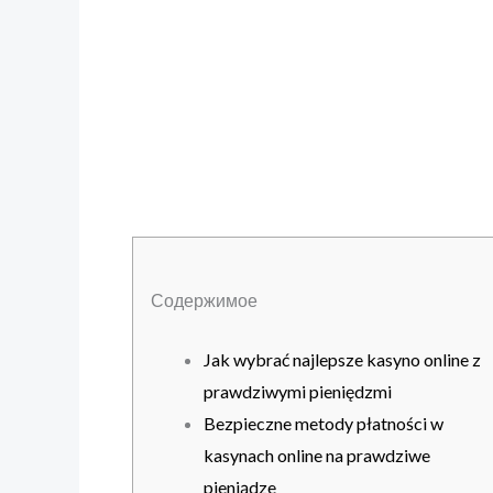
Содержимое
Jak wybrać najlepsze kasyno online z
prawdziwymi pieniędzmi
Bezpieczne metody płatności w
kasynach online na prawdziwe
pieniądze