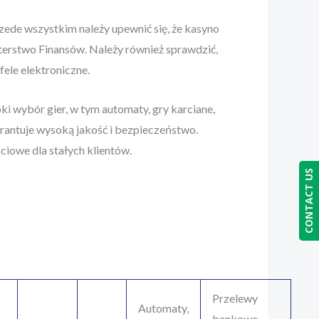
ede wszystkim należy upewnić się, że kasyno
sterstwo Finansów. Należy również sprawdzić,
fele elektroniczne.
i wybór gier, w tym automaty, gry karciane,
warantuje wysoką jakość i bezpieczeństwo.
ciowe dla stałych klientów.
CONTACT US
Przelewy
Automaty,
bankowe,