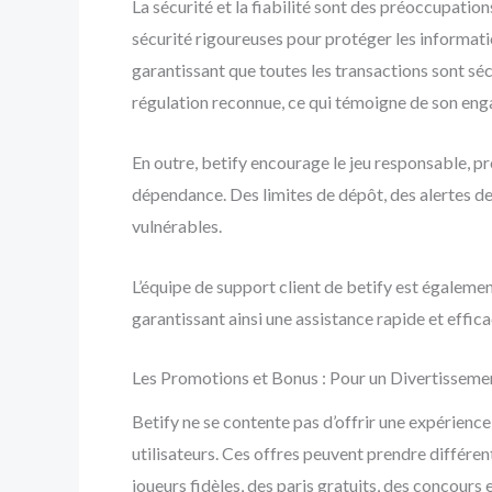
La sécurité et la fiabilité sont des préoccupatio
sécurité rigoureuses pour protéger les informatio
garantissant que toutes les transactions sont sécur
régulation reconnue, ce qui témoigne de son enga
En outre, betify encourage le jeu responsable, pro
dépendance. Des limites de dépôt, des alertes de
vulnérables.
L’équipe de support client de betify est égalemen
garantissant ainsi une assistance rapide et effic
Les Promotions et Bonus : Pour un Divertissem
Betify ne se contente pas d’offrir une expérienc
utilisateurs. Ces offres peuvent prendre différe
joueurs fidèles, des paris gratuits, des concours e