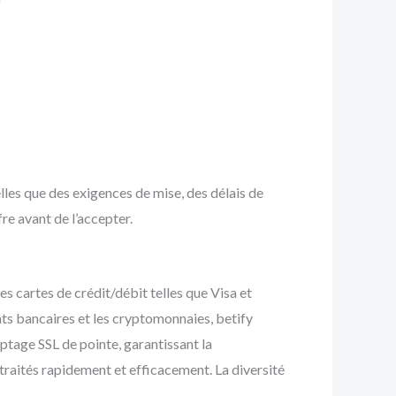
lles que des exigences de mise, des délais de
fre avant de l’accepter.
s cartes de crédit/débit telles que Visa et
nts bancaires et les cryptomonnaies, betify
ptage SSL de pointe, garantissant la
 traités rapidement et efficacement. La diversité