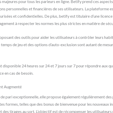
ns majeures pour tous les parieurs en ligne. Betify prend ces aspec
ns personnelles et financières de ses utilisateurs. La plateforme 
isées et confidentielles. De plus, betify est titulaire d’une licence
gement à respecter les normes les plus strictes en matière de sécu
posant des outils pour aider les utilisateurs à contrôler leurs habi
 temps de jeu et des options d’auto-exclusion sont autant de mesure
t disponible 24 heures sur 24 et 7 jours sur 7 pour répondre aux qu
ace en cas de besoin.
ent Augmenté
e de pari exceptionnelle, elle propose également régulièrement des
ntes formes, telles que des bonus de bienvenue pour les nouveaux i
t des tirages au sort. L’objectif est de récompenser les utilisateurs p