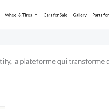
Wheel & Tires
Cars for Sale
Gallery
Parts for
tify, la plateforme qui transforme