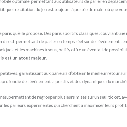
 mobile optimale, permettant aux utilisateurs de parier en déplace
it que l’excitation du jeu est toujours à portée de main, où que vou
e paris qu’elle propose. Des paris sportifs classiques, couvrant une m
 en direct, permettant de parier en temps réel sur des événements en 
ackjack et les machines à sous, betify offre un éventail de possibilit
aris est un atout majeur
.
titives, garantissant aux parieurs d’obtenir le meilleur retour sur 
 approfondie des événements sportifs et des dynamiques du marché
s, permettant de regrouper plusieurs mises sur un seul ticket, avec 
r les parieurs expérimentés qui cherchent à maximiser leurs profit