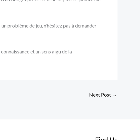
ir un problème de jeu, n’hésitez pas à demander
, connaissance et un sens aigu de la
Next Post
→
Find Us