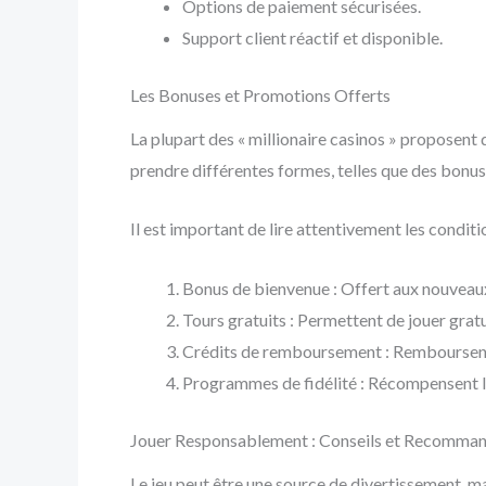
Options de paiement sécurisées.
Support client réactif et disponible.
Les Bonuses et Promotions Offerts
La plupart des « millionaire casinos » proposent 
prendre différentes formes, telles que des bonu
Il est important de lire attentivement les conditi
Bonus de bienvenue : Offert aux nouveaux
Tours gratuits : Permettent de jouer grat
Crédits de remboursement : Remboursent
Programmes de fidélité : Récompensent le
Jouer Responsablement : Conseils et Recomman
Le jeu peut être une source de divertissement, ma