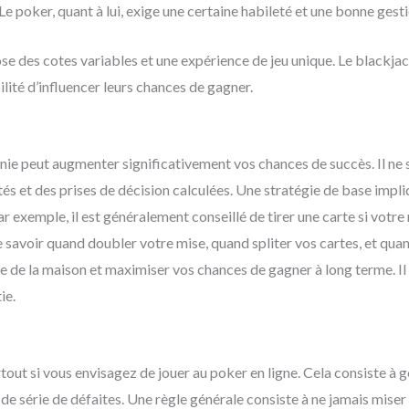
 Le poker, quant à lui, exige une certaine habileté et une bonne gesti
ose des cotes variables et une expérience de jeu unique. Le blackjac
ilité d’influencer leurs chances de gagner.
inie peut augmenter significativement vos chances de succès. Il ne s’
ités et des prises de décision calculées. Une stratégie de base impl
Par exemple, il est généralement conseillé de tirer une carte si votre
 savoir quand doubler votre mise, quand spliter vos cartes, et quan
 de la maison et maximiser vos chances de gagner à long terme. Il 
ie.
rtout si vous envisagez de jouer au poker en ligne. Cela consiste à g
de série de défaites. Une règle générale consiste à ne jamais miser 