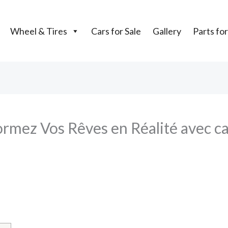
Wheel & Tires
Cars for Sale
Gallery
Parts for
rmez Vos Rêves en Réalité avec cas