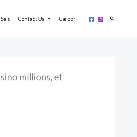
 Sale
Contact Us
Career
Search
ino millions, et