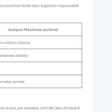
ence positive réside dans la gestion responsable
Jackpot Maximum (estimé)
rs millions d’euros
ellement illimité
e selon la mise
nes à sous, par exemple, sont des jeux de hasard