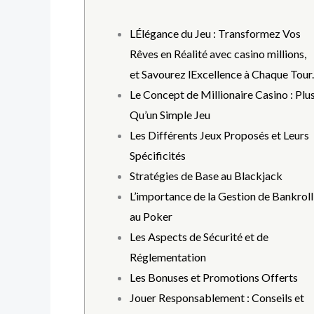
LÉlégance du Jeu : Transformez Vos
Rêves en Réalité avec casino millions,
et Savourez lExcellence à Chaque Tour.
Le Concept de Millionaire Casino : Plu
Qu’un Simple Jeu
Les Différents Jeux Proposés et Leurs
Spécificités
Stratégies de Base au Blackjack
L’importance de la Gestion de Bankroll
au Poker
Les Aspects de Sécurité et de
Réglementation
Les Bonuses et Promotions Offerts
Jouer Responsablement : Conseils et