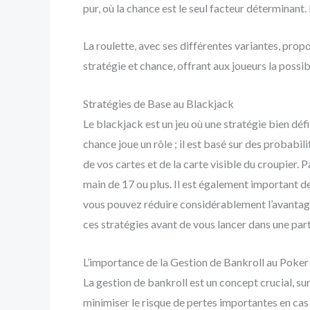
pur, où la chance est le seul facteur déterminant.
La roulette, avec ses différentes variantes, prop
stratégie et chance, offrant aux joueurs la possib
Stratégies de Base au Blackjack
Le blackjack est un jeu où une stratégie bien déf
chance joue un rôle ; il est basé sur des probabil
de vos cartes et de la carte visible du croupier. 
main de 17 ou plus. Il est également important de
vous pouvez réduire considérablement l’avantage
ces stratégies avant de vous lancer dans une part
L’importance de la Gestion de Bankroll au Poker
La gestion de bankroll est un concept crucial, su
minimiser le risque de pertes importantes en cas 