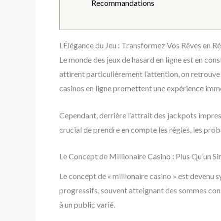
Recommandations
LÉlégance du Jeu : Transformez Vos Rêves en Réal
Le monde des jeux de hasard en ligne est en cons
attirent particulièrement l’attention, on retrouv
casinos en ligne promettent une expérience immers
Cependant, derrière l’attrait des jackpots impre
crucial de prendre en compte les règles, les prob
Le Concept de Millionaire Casino : Plus Qu’un S
Le concept de « millionaire casino » est devenu 
progressifs, souvent atteignant des sommes consid
à un public varié.