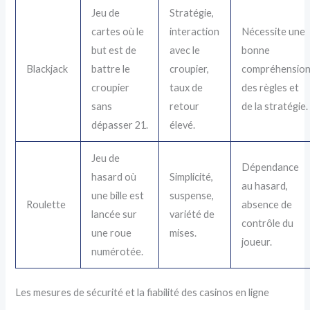
Jeu de
Stratégie,
cartes où le
interaction
Nécessite une
but est de
avec le
bonne
Blackjack
battre le
croupier,
compréhensio
croupier
taux de
des règles et
sans
retour
de la stratégie.
dépasser 21.
élevé.
Jeu de
Dépendance
hasard où
Simplicité,
au hasard,
une bille est
suspense,
Roulette
absence de
lancée sur
variété de
contrôle du
une roue
mises.
joueur.
numérotée.
Les mesures de sécurité et la fiabilité des casinos en ligne