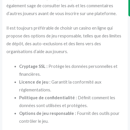
C
également sage de consulter les avis et les commentaires
d’autres joueurs avant de vous inscrire sur une plateforme.
Il est toujours préférable de choisir un casino en ligne qui
propose des options de jeu responsable, telles que des limites
de dépôt, des auto-exclusions et des liens vers des
organisations d’aide aux joueurs.
Cryptage SSL :
Protège les données personnelles et
financières.
Licence de jeu :
Garantit la conformité aux
réglementations.
Politique de confidentialité :
Définit comment les
données sont utilisées et protégées.
Options de jeu responsable :
Fournit des outils pour
contrôler le jeu.