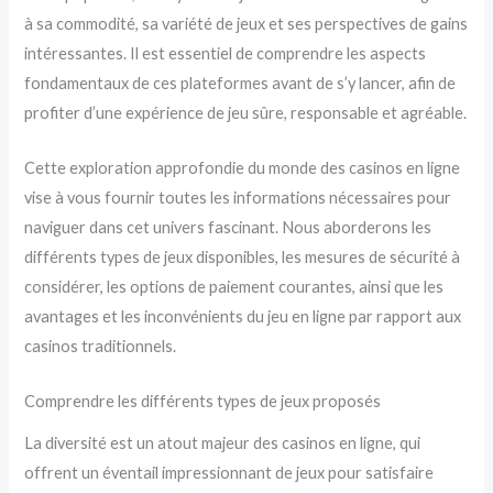
à sa commodité, sa variété de jeux et ses perspectives de gains
intéressantes. Il est essentiel de comprendre les aspects
fondamentaux de ces plateformes avant de s’y lancer, afin de
profiter d’une expérience de jeu sûre, responsable et agréable.
Cette exploration approfondie du monde des casinos en ligne
vise à vous fournir toutes les informations nécessaires pour
naviguer dans cet univers fascinant. Nous aborderons les
différents types de jeux disponibles, les mesures de sécurité à
considérer, les options de paiement courantes, ainsi que les
avantages et les inconvénients du jeu en ligne par rapport aux
casinos traditionnels.
Comprendre les différents types de jeux proposés
La diversité est un atout majeur des casinos en ligne, qui
offrent un éventail impressionnant de jeux pour satisfaire