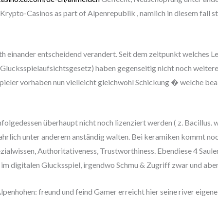
Krypto-Casinos as part of Alpenrepublik , namlich in diesem fall 
th einander entscheidend verandert. Seit dem zeitpunkt welches L
(Glucksspielaufsichtsgesetz) haben gegenseitig nicht noch weitere
pieler vorhaben nun vielleicht gleichwohl Schickung � welche bea
folgedessen überhaupt nicht noch lizenziert werden ( z. Bacillus. 
h, wahrlich unter anderem anständig walten. Bei keramiken kommt n
ezialwissen, Authoritativeness, Trustworthiness. Ebendiese 4 Saule
im digitalen Glucksspiel, irgendwo Schmu & Zugriff zwar und abe
Alpenhohen: freund und feind Gamer erreicht hier seine river eigene