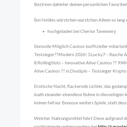
Bezirken dahinter deinen personlichen Favorite
Bei Heißes würstchen wurstchen Alleen so lang e
hochgeladen bei Cherise Tavennery
Sinnvolle Möglich Casinos inoffizieller mitarbei
Testsieger??Modern 2026! 3.Lucky7 – Rasche Aus
8.RollingSlots – Innovative Alive Casinos ?? 9.
Alive Casinos ?? xi.DivaSpin – Testsieger Krypt
Erotische Nacht, flackernde Lichter, das gedam
loath einander ebendiese Buhne in diesseitigen
keinen fall nur Bonusse weiters Spiele, statt des
Welcher Nahrungsmittel fuhrt Diese aufgrund de
nachfolgende umherwandern bei
http://casool