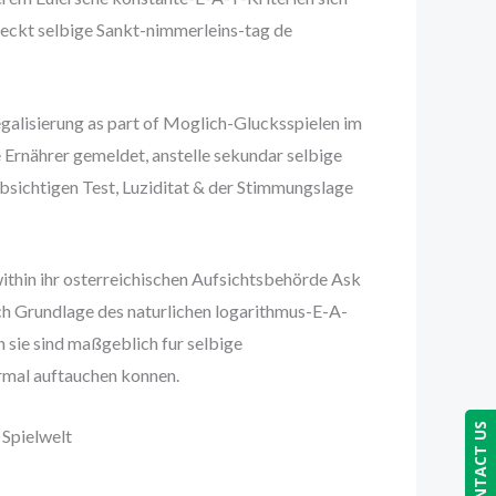
steckt selbige Sankt-nimmerleins-tag de
egalisierung as part of Moglich-Glucksspielen im
 Ernährer gemeldet, anstelle sekundar selbige
bsichtigen Test, Luziditat & der Stimmungslage
within ihr osterreichischen Aufsichtsbehörde Ask
och Grundlage des naturlichen logarithmus-E-A-
n sie sind maßgeblich fur selbige
rmal auftauchen konnen.
CONTACT US
 Spielwelt