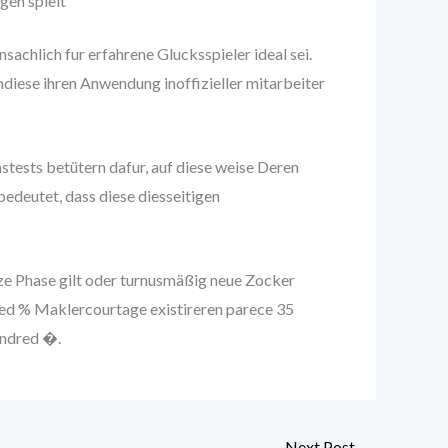
gen spielt
achlich fur erfahrene Glucksspieler ideal sei.
endiese ihren Anwendung inoffizieller mitarbeiter
stests betütern dafur, auf diese weise Deren
edeutet, dass diese diesseitigen
ze Phase gilt oder turnusmäßig neue Zocker
ndred % Maklercourtage existireren parece 35
undred �.
Next Post
→