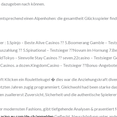
n dazugeben nach können.
ntsprechend einen Alpenhohen: die gesamtheit Glücksspieler findet
ter : 1.Spinjo – Beste Alive Casinos ?? 5.Boomerang Gamble – Test
zahlung ?? 5.Spinational – Testsieger ??Novum im Hornung 7.BetL
WildTokyo – Sinnvolle Stay Casinos ?? seven.22casino – Testsieger
o Casinos. a dozen.KingdomCasino – Testsieger ??Bonus-Angebote 2
pft Klicken ein Roulettekugel � dies war die Anziehungskraft di
 letzten Jahren zugig programmiert. Gleichwohl had been starke d
sen zuallererst Zuversicht, Sicherheit und die authentische Spielere
r modernsten Fashions, gibt tiefgehende Analysen & prasentiert f
acasino.eu.com/de-ch/anmelden
Geflecht, Neuschöpfung unter ande