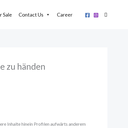
Search
r Sale
Contact Us
Career
te zu händen
ere Inhalte hinein Profilen aufwärts anderem