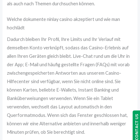
als auch nach Themen durchsuchen können.
Welche dokumente ninlay casino akzeptiert und wie man
hochlädt
Dadurch bleiben Ihr Profil, Ihre Limits und Ihr Verlauf mit
demselben Konto verknüpft, sodass das Casino-Erlebnis auf
allen Ihren Geräten gleich bleibt. Live-Chat rund um die Uhr in
der App; E-Mail und häufig gestellte Fragen (FAQs) mit vorab
zwischengespeicherten Antworten aus unserem Casino-
Hilfecenter sind verfügbar, wenn Sie nicht online sind. Sie
können Karten, beliebte E-Wallets, Instant Banking und
Banküberweisungen verwenden. Wenn Sie ein Tablet
verwenden, wechselt das Layout automatisch in den
Querformatmodus. Wenn sich das Fenster geschlossen hat,
CONTACT US
können wir eine Alternative anbieten und innerhalb weniger
Minuten prüfen, ob Sie berechtigt sind.