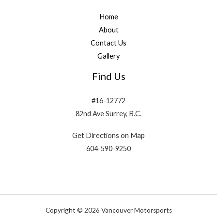
Home
About
Contact Us
Gallery
Find Us
#16-12772
82nd Ave Surrey, B.C.
Get Directions on Map
604-590-9250
Copyright © 2026 Vancouver Motorsports