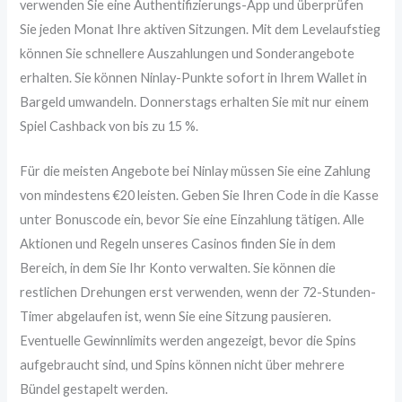
verwenden Sie eine Authentifizierungs-App und überprüfen
Sie jeden Monat Ihre aktiven Sitzungen. Mit dem Levelaufstieg
können Sie schnellere Auszahlungen und Sonderangebote
erhalten. Sie können Ninlay-Punkte sofort in Ihrem Wallet in
Bargeld umwandeln. Donnerstags erhalten Sie mit nur einem
Spiel Cashback von bis zu 15 %.
Für die meisten Angebote bei Ninlay müssen Sie eine Zahlung
von mindestens €20 leisten. Geben Sie Ihren Code in die Kasse
unter Bonuscode ein, bevor Sie eine Einzahlung tätigen. Alle
Aktionen und Regeln unseres Casinos finden Sie in dem
Bereich, in dem Sie Ihr Konto verwalten. Sie können die
restlichen Drehungen erst verwenden, wenn der 72-Stunden-
Timer abgelaufen ist, wenn Sie eine Sitzung pausieren.
Eventuelle Gewinnlimits werden angezeigt, bevor die Spins
aufgebraucht sind, und Spins können nicht über mehrere
Bündel gestapelt werden.