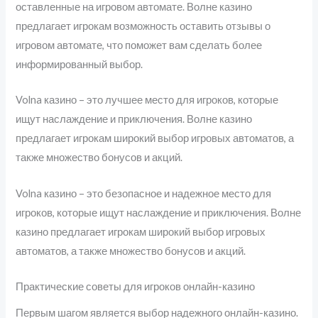
оставленные на игровом автомате. Волне казино
предлагает игрокам возможность оставить отзывы о
игровом автомате, что поможет вам сделать более
информированный выбор.
Volna казино – это лучшее место для игроков, которые
ищут наслаждение и приключения. Волне казино
предлагает игрокам широкий выбор игровых автоматов, а
также множество бонусов и акций.
Volna казино – это безопасное и надежное место для
игроков, которые ищут наслаждение и приключения. Волне
казино предлагает игрокам широкий выбор игровых
автоматов, а также множество бонусов и акций.
Практические советы для игроков онлайн-казино
Первым шагом является выбор надежного онлайн-казино.