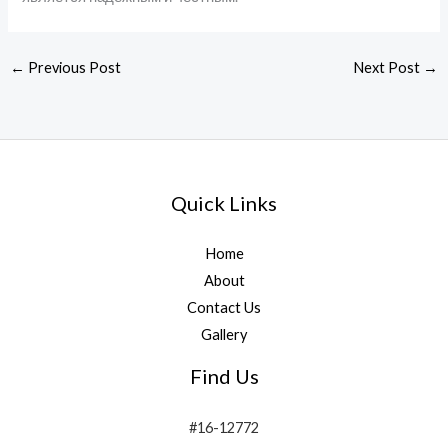
←
Previous Post
Next Post
→
Quick Links
Home
About
Contact Us
Gallery
Find Us
#16-12772