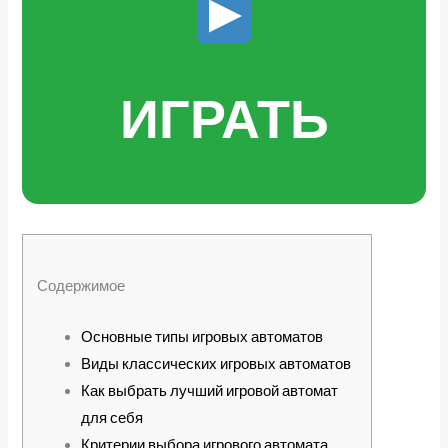
ИГРАТЬ
Содержимое
Основные типы игровых автоматов
Виды классических игровых автоматов
Как выбрать лучший игровой автомат
для себя
Критерии выбора игрового автомата