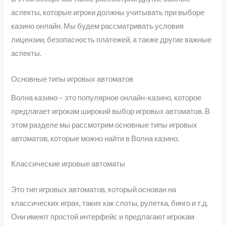
аспекты, которые игроки должны учитывать при выборе
казино онлайн. Мы будем рассматривать условия
лицензии, безопасность платежей, а также другие важные
аспекты.
Основные типы игровых автоматов
Волна казино – это популярное онлайн-казино, которое
предлагает игрокам широкий выбор игровых автоматов. В
этом разделе мы рассмотрим основные типы игровых
автоматов, которые можно найти в Волна казино.
Классические игровые автоматы
Это тип игровых автоматов, который основан на
классических играх, таких как слоты, рулетка, бинго и т.д.
Они имеют простой интерфейс и предлагают игрокам