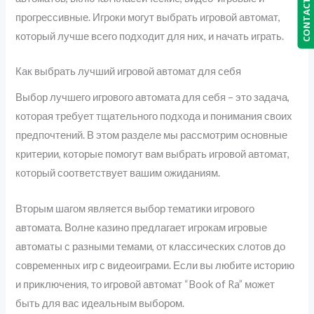
CONTACT US
прогрессивные. Игроки могут выбрать игровой автомат,
который лучше всего подходит для них, и начать играть.
Как выбрать лучший игровой автомат для себя
Выбор лучшего игрового автомата для себя – это задача,
которая требует тщательного подхода и понимания своих
предпочтений. В этом разделе мы рассмотрим основные
критерии, которые помогут вам выбрать игровой автомат,
который соответствует вашим ожиданиям.
Вторым шагом является выбор тематики игрового
автомата. Волне казино предлагает игрокам игровые
автоматы с разными темами, от классических слотов до
современных игр с видеоиграми. Если вы любите историю
и приключения, то игровой автомат “Book of Ra” может
быть для вас идеальным выбором.