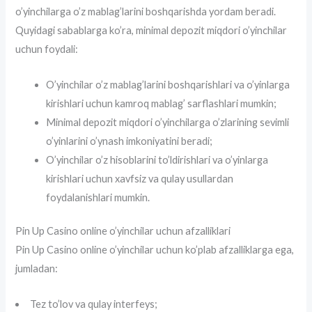
o’yinchilarga o’z mablag’larini boshqarishda yordam beradi.
Quyidagi sabablarga ko’ra, minimal depozit miqdori o’yinchilar
uchun foydali:
O’yinchilar o’z mablag’larini boshqarishlari va o’yinlarga
kirishlari uchun kamroq mablag’ sarflashlari mumkin;
Minimal depozit miqdori o’yinchilarga o’zlarining sevimli
o’yinlarini o’ynash imkoniyatini beradi;
O’yinchilar o’z hisoblarini to’ldirishlari va o’yinlarga
kirishlari uchun xavfsiz va qulay usullardan
foydalanishlari mumkin.
Pin Up Casino online o’yinchilar uchun afzalliklari
Pin Up Casino online o’yinchilar uchun ko’plab afzalliklarga ega,
jumladan:
Tez to’lov va qulay interfeys;