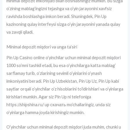
minimal depozit imkoniyati bilan boshlashingiz mumkin. Bu sizga
o’zining mablag’ingizni tejashga va o’yin jarayonini xavfsiz
ravishda boshlashga imkon beradi. Shuningdek, Pin Up
kazinoning qulay interfeysi sizga o’yin jarayonini yanada qulay
va zavqli qiladi.
Minimal depozit miqdori va unga ta’siri
Pin Up Casino online o’yinchilar uchun minimal depozit miqdori
1000 so’mni tashkil etadi, bu esa o’yinchilarga katta mablag’
sarflamay turib, o’zlarining sevimli o’yinlarini o’ynash
imkoniyatini beradi. Pin Up Uzbekistan, Pin Up Uz, Pin Up kabi
saytlar orqali o’yinchilar o’z hisoblarini to’ldirishlari va o’yinlarga
kirishlari mumkin. Agar siz Pin Up ni telefoniga
https://shipshina.ru/ up скачать mo’challaringiz, unda siz
o’yinlarga hamma joyda kirishingiz mumkin.
O’yinchilar uchun minimal depozit miqdori juda muhim, chunki u