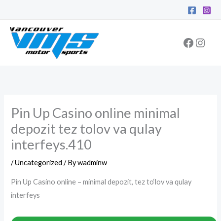
Skip
Facebo
Inst
to
content
Pin Up Casino online minimal
depozit tez tolov va qulay
interfeys.410
/
Uncategorized
/ By
wadminw
Pin Up Casino online – minimal depozit, tez to‘lov va qulay
interfeys