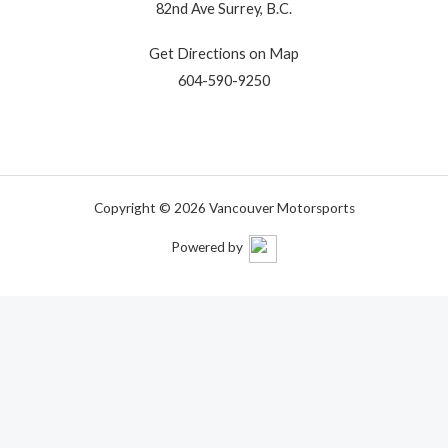
82nd Ave Surrey, B.C.
Get Directions on Map
604-590-9250
Copyright © 2026 Vancouver Motorsports
Powered by