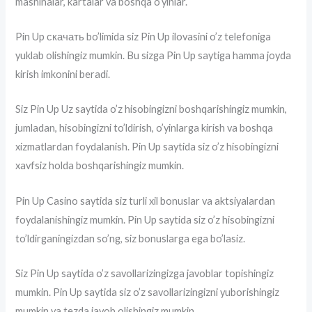
mashinalar, kartalar va boshqa o’yinlar.
Pin Up скачать bo’limida siz Pin Up ilovasini o’z telefoniga
yuklab olishingiz mumkin. Bu sizga Pin Up saytiga hamma joyda
kirish imkonini beradi.
Siz Pin Up Uz saytida o’z hisobingizni boshqarishingiz mumkin,
jumladan, hisobingizni to’ldirish, o’yinlarga kirish va boshqa
xizmatlardan foydalanish. Pin Up saytida siz o’z hisobingizni
xavfsiz holda boshqarishingiz mumkin.
Pin Up Casino saytida siz turli xil bonuslar va aktsiyalardan
foydalanishingiz mumkin. Pin Up saytida siz o’z hisobingizni
to’ldirganingizdan so’ng, siz bonuslarga ega bo’lasiz.
Siz Pin Up saytida o’z savollarizingizga javoblar topishingiz
mumkin. Pin Up saytida siz o’z savollarizingizni yuborishingiz
mumkin va tezda javob olishingiz mumkin.