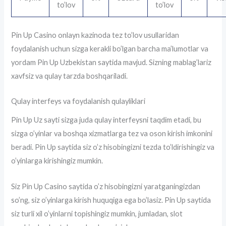
to’lov
to’lov
Pin Up Casino onlayn kazinoda tez to’lov usullaridan
foydalanish uchun sizga kerakli bo’lgan barcha ma’lumotlar va
yordam Pin Up Uzbekistan saytida mavjud. Sizning mablag’lariz
xavfsiz va qulay tarzda boshqariladi.
Qulay interfeys va foydalanish qulayliklari
Pin Up Uz sayti sizga juda qulay interfeysni taqdim etadi, bu
sizga o’yinlar va boshqa xizmatlarga tez va oson kirish imkonini
beradi. Pin Up saytida siz o’z hisobingizni tezda to’ldirishingiz va
o’yinlarga kirishingiz mumkin.
Siz Pin Up Casino saytida o’z hisobingizni yaratganingizdan
so’ng, siz o’yinlarga kirish huquqiga ega bo’lasiz. Pin Up saytida
siz turli xil o’yinlarni topishingiz mumkin, jumladan, slot