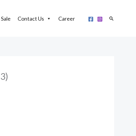
 Sale
Contact Us
Career
Search
3)