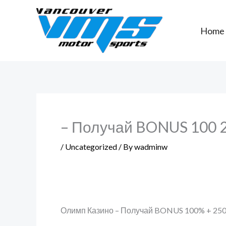
Skip
to
Home
content
– Получай BONUS 100 2
/
Uncategorized
/ By
wadminw
Олимп Казино – Получай BONUS 100% + 25