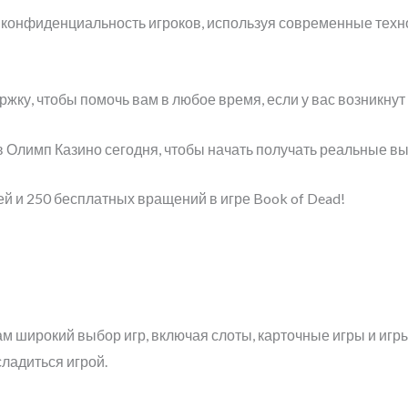
и конфиденциальность игроков, используя современные тех
ржку, чтобы помочь вам в любое время, если у вас возникну
 в Олимп Казино сегодня, чтобы начать получать реальные в
й и 250 бесплатных вращений в игре Book of Dead!
ам широкий выбор игр, включая слоты, карточные игры и игр
сладиться игрой.