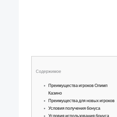
Содержимое
Преимущества игроков Олимп
Казино
Преимущества для новых игроков
Условия получения бонуса
Условия использования бонуса