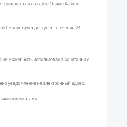
истрироваться на сайте Олимп Казино,
ld. Бонус будет доступен в течение 24
с не может быть использован в сочетании с
лено уведомление на электронный адрес.
вными джекпотами.