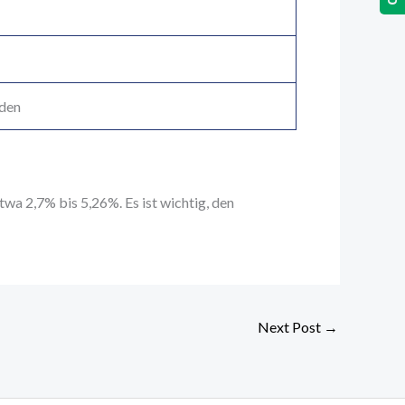
rden
twa 2,7% bis 5,26%. Es ist wichtig, den
Next Post
→