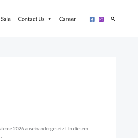
 Sale
Contact Us
Career
Search
ysteme 2026 auseinandergesetzt. In diesem
n.