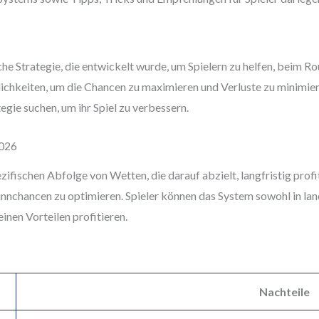
che Strategie, die entwickelt wurde, um Spielern zu helfen, beim Ro
keiten, um die Chancen zu maximieren und Verluste zu minimieren
tegie suchen, um ihr Spiel zu verbessern.
2026
ifischen Abfolge von Wetten, die darauf abzielt, langfristig profi
nnchancen zu optimieren. Spieler können das System sowohl in lan
nen Vorteilen profitieren.
Nachteile