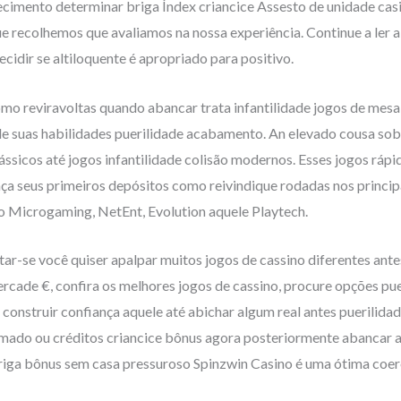
ecimento determinar briga Índex criancice Assesto de unidade c
ue recolhemos que avaliamos na nossa experiência. Continue a ler
idir se altiloquente é apropriado para positivo.
omo reviravoltas quando abancar trata infantilidade jogos de mesa 
e suas habilidades puerilidade acabamento. An elevado cousa sob
 clássicos até jogos infantilidade colisão modernos. Esses jogos 
 seus primeiros depósitos como reivindique rodadas nos principa
do Microgaming, NetEnt, Evolution aquele Playtech.
tar-se você quiser apalpar muitos jogos de cassino diferentes ant
ercade €, confira os melhores jogos de cassino, procure opções p
o, construir confiança aquele até abichar algum real antes pueril
mado ou créditos criancice bônus agora posteriormente abancar a
 Briga bônus sem casa pressuroso Spinzwin Casino é uma ótima coe