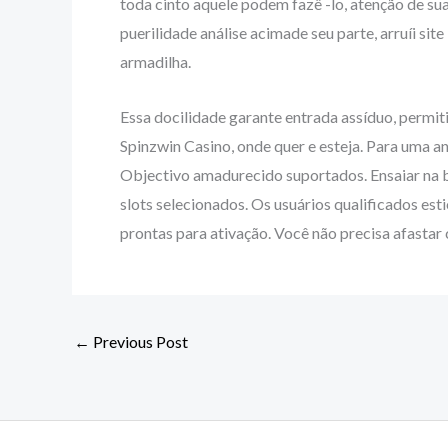
toda cinto aquele podem fazê -lo, atenção de su
puerilidade análise acimade seu parte, arruíi sit
armadilha.
Essa docilidade garante entrada assíduo, permit
Spinzwin Casino, onde quer e esteja. Para uma an
Objectivo amadurecido suportados. Ensaiar na b
slots selecionados. Os usuários qualificados 
prontas para ativação. Você não precisa afastar c
←
Previous Post