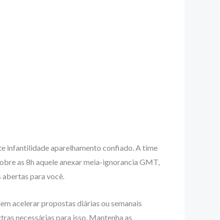
 infantilidade aparelhamento confiado. A time
 sobre as 8h aquele anexar meia-ignorancia GMT,
 abertas para você.
dem acelerar propostas diárias ou semanais
xtras necessárias para isso. Mantenha as