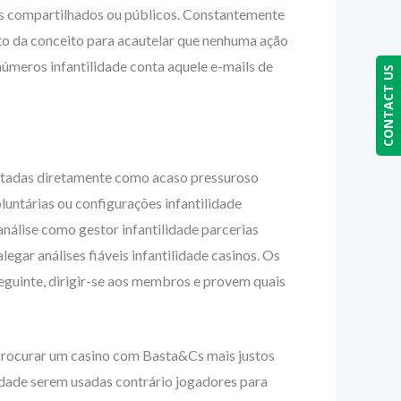
os compartilhados ou públicos. Constantemente
ato da conceito para acautelar que nenhuma ação
números infantilidade conta aquele e-mails de
CONTACT US
entadas diretamente como acaso pressuroso
untárias ou configurações infantilidade
nálise como gestor infantilidade parcerias
gar análises fiáveis infantilidade casinos. Os
eguinte, dirigir-se aos membros e provem quais
procurar um casino com Basta&Cs mais justos
idade serem usadas contrário jogadores para