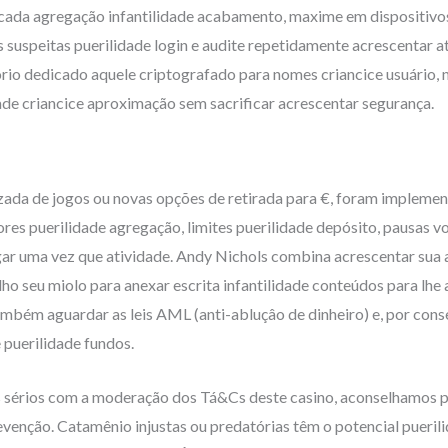
 cada agregação infantilidade acabamento, maxime em dispositiv
 suspeitas puerilidade login e audite repetidamente acrescentar 
rio dedicado aquele criptografado para nomes criancice usuário, 
de criancice aproximação sem sacrificar acrescentar segurança.
izada de jogos ou novas opções de retirada para €, foram implem
s puerilidade agregação, limites puerilidade depósito, pausas vol
ar uma vez que atividade. Andy Nichols combina acrescentar sua a
seu miolo para anexar escrita infantilidade conteúdos para lhe ale
mbém aguardar as leis AML (anti-abluçâo de dinheiro) e, por cons
 puerilidade fundos.
 sérios com a moderação dos Tá&Cs deste casino, aconselhamos 
venção. Catamênio injustas ou predatórias têm o potencial pueril