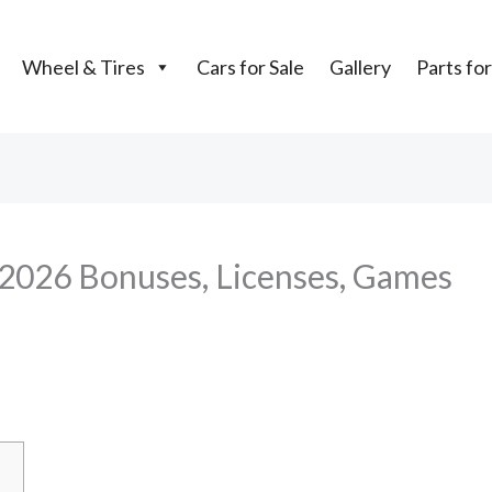
Wheel & Tires
Cars for Sale
Gallery
Parts for
2026 Bonuses, Licenses, Games