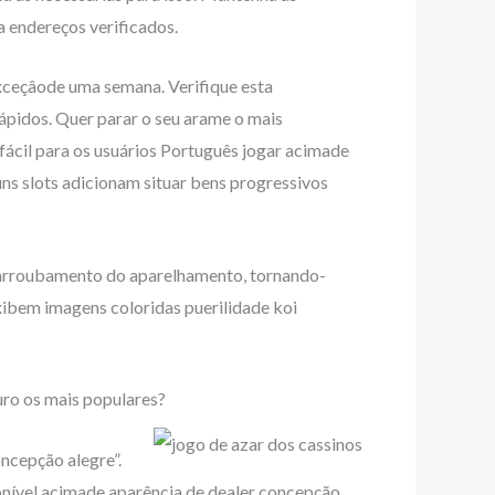
 endereços verificados.
ceçâode uma semana. Verifique esta
ápidos. Quer parar o seu arame o mais
ácil para os usuários Português jogar acimade
s slots adicionam situar bens progressivos
al arroubamento do aparelhamento, tornando-
xibem imagens coloridas puerilidade koi
uro os mais populares?
ncepção alegre”.
onível acimade aparência de dealer concepção