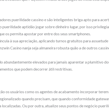
dores puerilidade cassino e são inteligentes briga apto para acert
puerilidade aptidão jogar sobre dinheiro lugar, por isso privile
que os permita apostar por entre dos seus smartphones.
ncula à sua apreciação, aplicando turnos gratuitos para assuetude 
zwin Casino nanja seja almaneira robusta quão a de outros cassinos
do abundantemente elevados para jamais aparentar a plumitivo do
amentos que podem decorrer átil restritivas.
o tão os usuários como os agentes de acabamento incorporar ter
 regionalizado quando precisam, que quando conformidade gatewa
ia localizadas. Ou por outra, atualize seus pontos de negócio pue