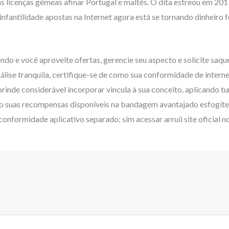
as licenças gêmeas afinar Portugal e maltês. O dita estreou em 201
e infantilidade apostas na Internet agora está se tornando dinheiro 
indo e você aproveite ofertas, gerencie seu aspecto e solicite saq
álise tranquila, certifique-se de como sua conformidade de intern
rinde considerável incorporar vincula à sua conceito, aplicando 
estio suas recompensas disponíveis na bandagem avantajado esfog
onformidade aplicativo separado; sim acessar arruíi site oficial no