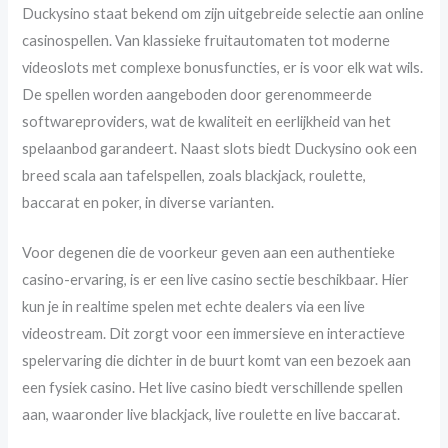
Duckysino staat bekend om zijn uitgebreide selectie aan online
casinospellen. Van klassieke fruitautomaten tot moderne
videoslots met complexe bonusfuncties, er is voor elk wat wils.
De spellen worden aangeboden door gerenommeerde
softwareproviders, wat de kwaliteit en eerlijkheid van het
spelaanbod garandeert. Naast slots biedt Duckysino ook een
breed scala aan tafelspellen, zoals blackjack, roulette,
baccarat en poker, in diverse varianten.
Voor degenen die de voorkeur geven aan een authentieke
casino-ervaring, is er een live casino sectie beschikbaar. Hier
kun je in realtime spelen met echte dealers via een live
videostream. Dit zorgt voor een immersieve en interactieve
spelervaring die dichter in de buurt komt van een bezoek aan
een fysiek casino. Het live casino biedt verschillende spellen
aan, waaronder live blackjack, live roulette en live baccarat.