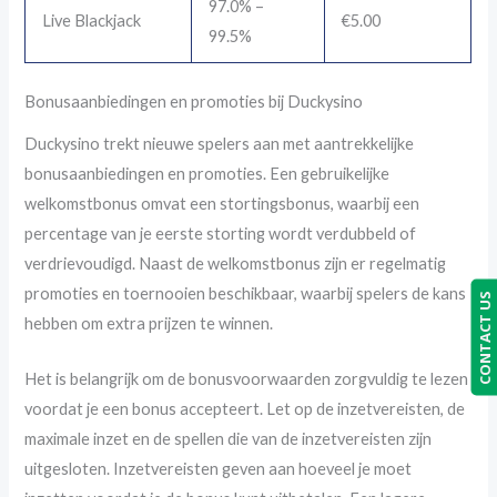
97.0% –
Live Blackjack
€5.00
99.5%
Bonusaanbiedingen en promoties bij Duckysino
Duckysino trekt nieuwe spelers aan met aantrekkelijke
bonusaanbiedingen en promoties. Een gebruikelijke
welkomstbonus omvat een stortingsbonus, waarbij een
percentage van je eerste storting wordt verdubbeld of
verdrievoudigd. Naast de welkomstbonus zijn er regelmatig
promoties en toernooien beschikbaar, waarbij spelers de kans
CONTACT US
hebben om extra prijzen te winnen.
Het is belangrijk om de bonusvoorwaarden zorgvuldig te lezen
voordat je een bonus accepteert. Let op de inzetvereisten, de
maximale inzet en de spellen die van de inzetvereisten zijn
uitgesloten. Inzetvereisten geven aan hoeveel je moet