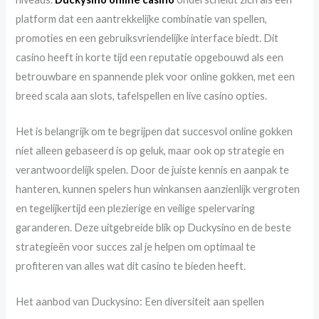
platform dat een aantrekkelijke combinatie van spellen,
promoties en een gebruiksvriendelijke interface biedt. Dit
casino heeft in korte tijd een reputatie opgebouwd als een
betrouwbare en spannende plek voor online gokken, met een
breed scala aan slots, tafelspellen en live casino opties.
Het is belangrijk om te begrijpen dat succesvol online gokken
niet alleen gebaseerd is op geluk, maar ook op strategie en
verantwoordelijk spelen. Door de juiste kennis en aanpak te
hanteren, kunnen spelers hun winkansen aanzienlijk vergroten
en tegelijkertijd een plezierige en veilige spelervaring
garanderen. Deze uitgebreide blik op Duckysino en de beste
strategieën voor succes zal je helpen om optimaal te
profiteren van alles wat dit casino te bieden heeft.
Het aanbod van Duckysino: Een diversiteit aan spellen