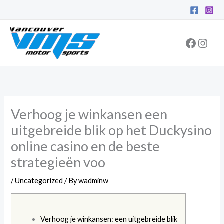
Skip
Facebo
Inst
to
content
Verhoog je winkansen een
uitgebreide blik op het Duckysino
online casino en de beste
strategieën voo
/
Uncategorized
/ By
wadminw
Verhoog je winkansen: een uitgebreide blik