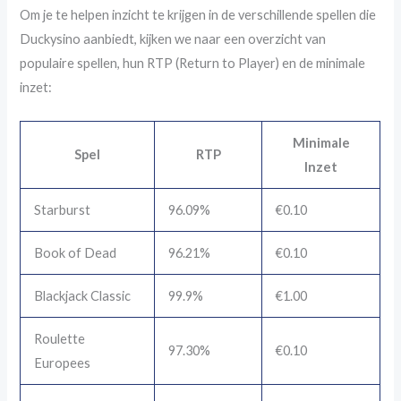
Om je te helpen inzicht te krijgen in de verschillende spellen die
Duckysino aanbiedt, kijken we naar een overzicht van
populaire spellen, hun RTP (Return to Player) en de minimale
inzet:
Minimale
Spel
RTP
Inzet
Starburst
96.09%
€0.10
Book of Dead
96.21%
€0.10
Blackjack Classic
99.9%
€1.00
Roulette
97.30%
€0.10
Europees