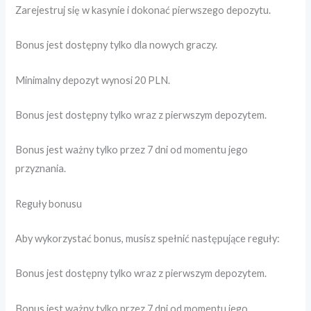
Zarejestruj się w kasynie i dokonać pierwszego depozytu.
Bonus jest dostępny tylko dla nowych graczy.
Minimalny depozyt wynosi 20 PLN.
Bonus jest dostępny tylko wraz z pierwszym depozytem.
Bonus jest ważny tylko przez 7 dni od momentu jego
przyznania.
Reguły bonusu
Aby wykorzystać bonus, musisz spełnić następujące reguły:
Bonus jest dostępny tylko wraz z pierwszym depozytem.
Bonus jest ważny tylko przez 7 dni od momentu jego