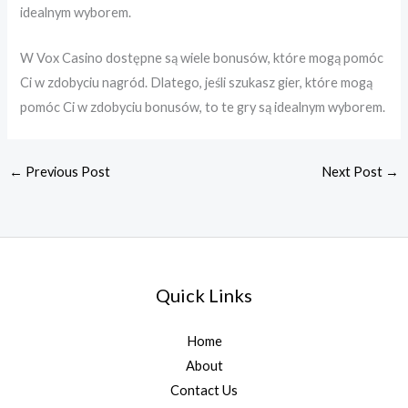
idealnym wyborem.
W Vox Casino dostępne są wiele bonusów, które mogą pomóc
Ci w zdobyciu nagród. Dlatego, jeśli szukasz gier, które mogą
pomóc Ci w zdobyciu bonusów, to te gry są idealnym wyborem.
←
Previous Post
Next Post
→
Quick Links
Home
About
Contact Us