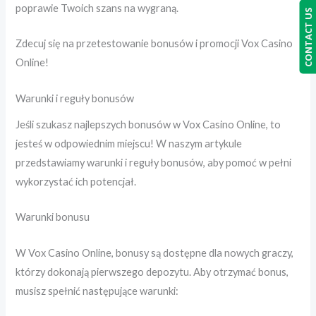
poprawie Twoich szans na wygraną.
CONTACT US
Zdecuj się na przetestowanie bonusów i promocji Vox Casino
Online!
Warunki i reguły bonusów
Jeśli szukasz najlepszych bonusów w Vox Casino Online, to
jesteś w odpowiednim miejscu! W naszym artykule
przedstawiamy warunki i reguły bonusów, aby pomoć w pełni
wykorzystać ich potencjał.
Warunki bonusu
W Vox Casino Online, bonusy są dostępne dla nowych graczy,
którzy dokonają pierwszego depozytu. Aby otrzymać bonus,
musisz spełnić następujące warunki: