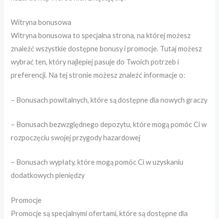
Witryna bonusowa
Witryna bonusowa to specjalna strona, na której możesz
znaleźć wszystkie dostępne bonusy i promocje. Tutaj możesz
wybrać ten, który najlepiej pasuje do Twoich potrzeb i
preferencji. Na tej stronie możesz znaleźć informacje o:
– Bonusach powitalnych, które są dostępne dla nowych graczy
– Bonusach bezwzględnego depozytu, które mogą pomóc Ci w
rozpoczęciu swojej przygody hazardowej
– Bonusach wypłaty, które mogą pomóc Ci w uzyskaniu
dodatkowych pieniędzy
Promocje
Promocje są specjalnymi ofertami, które są dostępne dla