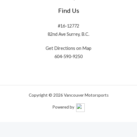
Find Us
#16-12772
82nd Ave Surrey, B.C.
Get Directions on Map
604-590-9250
Copyright © 2026 Vancouver Motorsports
Powered by