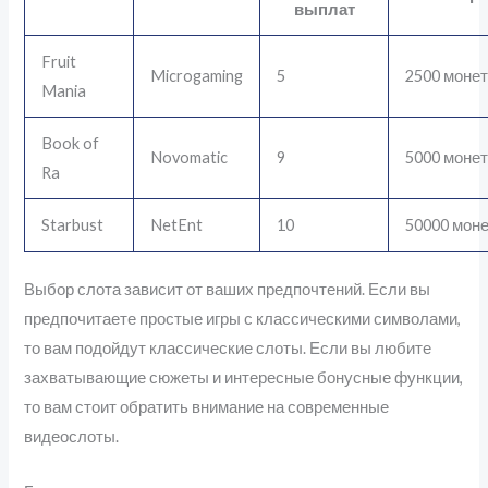
выплат
Fruit
Microgaming
5
2500 моне
Mania
Book of
Novomatic
9
5000 моне
Ra
Starbust
NetEnt
10
50000 мон
Выбор слота зависит от ваших предпочтений. Если вы
предпочитаете простые игры с классическими символами,
то вам подойдут классические слоты. Если вы любите
захватывающие сюжеты и интересные бонусные функции,
то вам стоит обратить внимание на современные
видеослоты.