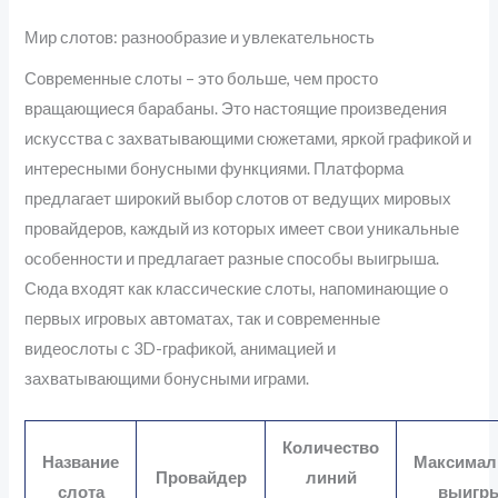
Мир слотов: разнообразие и увлекательность
Современные слоты – это больше, чем просто
вращающиеся барабаны. Это настоящие произведения
искусства с захватывающими сюжетами, яркой графикой и
интересными бонусными функциями. Платформа
предлагает широкий выбор слотов от ведущих мировых
провайдеров, каждый из которых имеет свои уникальные
особенности и предлагает разные способы выигрыша.
Сюда входят как классические слоты, напоминающие о
первых игровых автоматах, так и современные
видеослоты с 3D-графикой, анимацией и
захватывающими бонусными играми.
Количество
Название
Максима
Провайдер
линий
слота
выигр