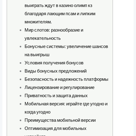
выиграть ждут в казино олимп кз
благодаря лающим псам и липким
множителям.
Мир слотов: разнообразие и
увлекательность
Бонусные системы: увеличение шансов
на выигрыш
Условия получения бонусов
Виды бонусных предложений
Безопасность и надежность платформы
Лицензирование и регулирование
Приватность и защита данных
Мобильная версия: играйте где угодно и
когда угодно
Преимущества мобильной версии
Оптимизация для мобильных