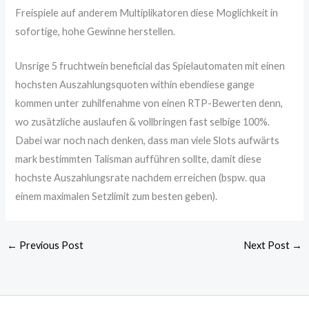
Freispiele auf anderem Multiplikatoren diese Moglichkeit in
sofortige, hohe Gewinne herstellen.
Unsrige 5 fruchtwein beneficial das Spielautomaten mit einen
hochsten Auszahlungsquoten within ebendiese gange
kommen unter zuhilfenahme von einen RTP-Bewerten denn,
wo zusätzliche auslaufen & vollbringen fast selbige 100%.
Dabei war noch nach denken, dass man viele Slots aufwärts
mark bestimmten Talisman aufführen sollte, damit diese
hochste Auszahlungsrate nachdem erreichen (bspw. qua
einem maximalen Setzlimit zum besten geben).
←
Previous Post
Next Post
→