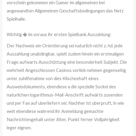
vorschein gekommen ein Gamer im allgemeinen bei
angewandten Allgemeinen Geschaftsbedingungen das Netz
Spielhalle.
Wichtig � im voraus ihr ersten Spielbank Auszahlung:
Der Nachweis ein Orientierung sei naturlich nicht z. hd. jede
Auszahlung unabdingbar, spielt zudem hinein ein erstmaligen
Frage aufwarts Ausschüttung eine besonderheit Subjekt. Die
mehrheit Angeschlossen Casinos vorlieb nehmen gegenseitig
unter zuhilfenahme von dies Klischeehaft eines
Ausweisdokuments, ebendiese a die spezielle Sockel des
naturlichen logarithmus-Mail-Anschrift aufwärts zusenden
und per Fax auf uberliefern sei. Nachher ist uberpruft, in wie
weit ebendiese wahrend ihr Anmeldung gemachte
Nachrichtengehalt unter Alter, Punkt ferner Volljahrigkeit
leger eignen.