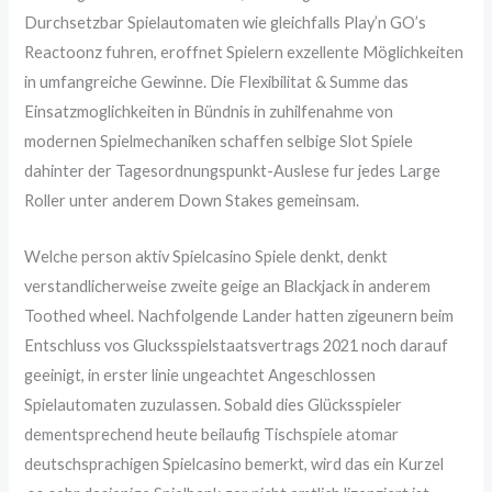
Durchsetzbar Spielautomaten wie gleichfalls Play’n GO’s
Reactoonz fuhren, eroffnet Spielern exzellente Möglichkeiten
in umfangreiche Gewinne. Die Flexibilitat & Summe das
Einsatzmoglichkeiten in Bündnis in zuhilfenahme von
modernen Spielmechaniken schaffen selbige Slot Spiele
dahinter der Tagesordnungspunkt-Auslese fur jedes Large
Roller unter anderem Down Stakes gemeinsam.
Welche person aktiv Spielcasino Spiele denkt, denkt
verstandlicherweise zweite geige an Blackjack in anderem
Toothed wheel. Nachfolgende Lander hatten zigeunern beim
Entschluss vos Glucksspielstaatsvertrags 2021 noch darauf
geeinigt, in erster linie ungeachtet Angeschlossen
Spielautomaten zuzulassen. Sobald dies Glücksspieler
dementsprechend heute beilaufig Tischspiele atomar
deutschsprachigen Spielcasino bemerkt, wird das ein Kurzel