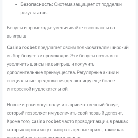
Безопасность:
Система защищает от подделки
результатов.
Бонусы и промокоды: увеличивайте свои шансы на
выигрыш
Casino roobet
предлагает своим пользователям широкий
выбор бонусов и промокодов. Эти бонусы позволяют
увеличить шансы на выигрыш и получить
дополнительные преимущества. Регулярные акции и
специальные предложения делают игру еще более
интересной и увлекательной.
Новые игроки могут получить приветственный бонус,
который позволяет им увеличить свой первый депозит.
Кроме того,
casino roobet
часто проводит акции, в рамках
которых игроки могут выиграть ценные призы, такие как
автомобили, путешествия и деньги.