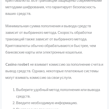
криптовалюты. Все транзакции защищены современными
методами шифрования, что гарантирует безопасность
ваших средств.
Минимальная сумма пополнения и вывода средств
зависит от выбранного метода. Скорость обработки
транзакций также зависит от выбранного метода.
Криптовалюты обычно обрабатываются быстрее, чем
банковские карты или электронные кошельки.
Casino roobet
не взимает комиссию за пополнение счета и
вывод средств. Однако, некоторые платежные системы
могут взимать комиссию за свои услуги.
Выберите удобный метод пополнения или вывода
средств.
Введите необходимую информацию.