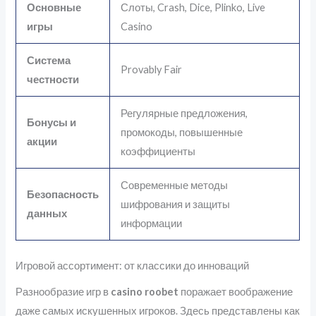
Основные
Слоты, Crash, Dice, Plinko, Live
игры
Casino
Система
Provably Fair
честности
Регулярные предложения,
Бонусы и
промокоды, повышенные
акции
коэффициенты
Современные методы
Безопасность
шифрования и защиты
данных
информации
Игровой ассортимент: от классики до инноваций
Разнообразие игр в
casino roobet
поражает воображение
даже самых искушенных игроков. Здесь представлены как