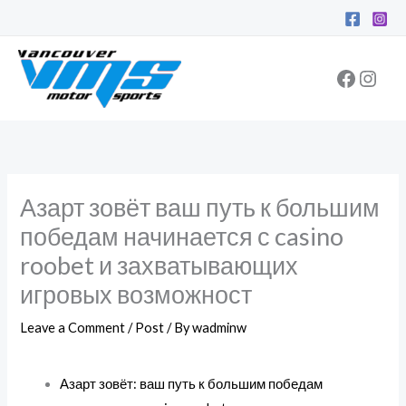
Skip
Facebo
Inst
to
content
Азарт зовёт ваш путь к большим
победам начинается с casino
roobet и захватывающих
игровых возможност
Leave a Comment
/
Post
/ By
wadminw
Азарт зовёт: ваш путь к большим победам