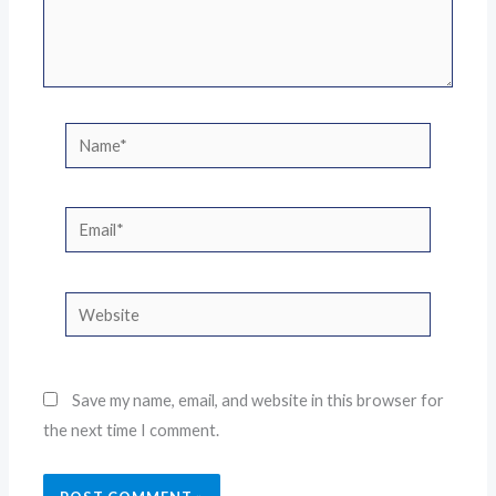
Name*
Email*
Website
Save my name, email, and website in this browser for
the next time I comment.