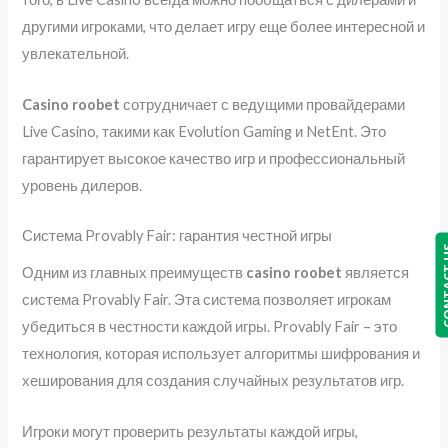
другими игроками, что делает игру еще более интересной и
увлекательной.
Casino roobet
сотрудничает с ведущими провайдерами
Live Casino, такими как Evolution Gaming и NetEnt. Это
гарантирует высокое качество игр и профессиональный
уровень дилеров.
Система Provably Fair: гарантия честной игры
CONTA
Одним из главных преимуществ
casino roobet
является
система Provably Fair. Эта система позволяет игрокам
убедиться в честности каждой игры. Provably Fair – это
технология, которая использует алгоритмы шифрования и
хеширования для создания случайных результатов игр.
Игроки могут проверить результаты каждой игры,