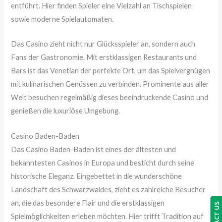
entführt. Hier finden Spieler eine Vielzahl an Tischspielen
sowie moderne Spielautomaten.
Das Casino zieht nicht nur Glücksspieler an, sondern auch
Fans der Gastronomie. Mit erstklassigen Restaurants und
Bars ist das Venetian der perfekte Ort, um das Spielvergnügen
mit kulinarischen Genüssen zu verbinden. Prominente aus aller
Welt besuchen regelmäßig dieses beeindruckende Casino und
genießen die luxuriöse Umgebung.
Casino Baden-Baden
Das Casino Baden-Baden ist eines der ältesten und
bekanntesten Casinos in Europa und besticht durch seine
historische Eleganz. Eingebettet in die wunderschöne
Landschaft des Schwarzwaldes, zieht es zahlreiche Besucher
an, die das besondere Flair und die erstklassigen
Spielmöglichkeiten erleben möchten. Hier trifft Tradition auf