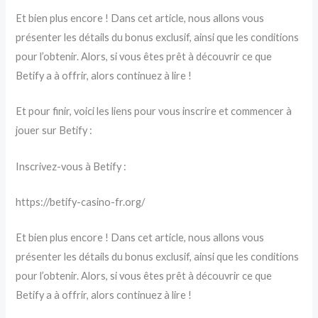
Et bien plus encore ! Dans cet article, nous allons vous
présenter les détails du bonus exclusif, ainsi que les conditions
pour l’obtenir. Alors, si vous êtes prêt à découvrir ce que
Betify a à offrir, alors continuez à lire !
Et pour finir, voici les liens pour vous inscrire et commencer à
jouer sur Betify :
Inscrivez-vous à Betify :
https://betify-casino-fr.org/
Et bien plus encore ! Dans cet article, nous allons vous
présenter les détails du bonus exclusif, ainsi que les conditions
pour l’obtenir. Alors, si vous êtes prêt à découvrir ce que
Betify a à offrir, alors continuez à lire !