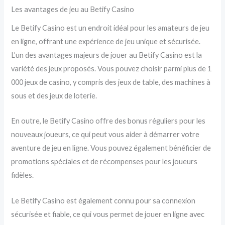
Les avantages de jeu au Betify Casino
Le Betify Casino est un endroit idéal pour les amateurs de jeu
en ligne, offrant une expérience de jeu unique et sécurisée.
L’un des avantages majeurs de jouer au Betify Casino est la
variété des jeux proposés. Vous pouvez choisir parmi plus de 1
000 jeux de casino, y compris des jeux de table, des machines à
sous et des jeux de loterie.
En outre, le Betify Casino offre des bonus réguliers pour les
nouveaux joueurs, ce qui peut vous aider à démarrer votre
aventure de jeu en ligne. Vous pouvez également bénéficier de
promotions spéciales et de récompenses pour les joueurs
fidèles.
Le Betify Casino est également connu pour sa connexion
sécurisée et fiable, ce qui vous permet de jouer en ligne avec