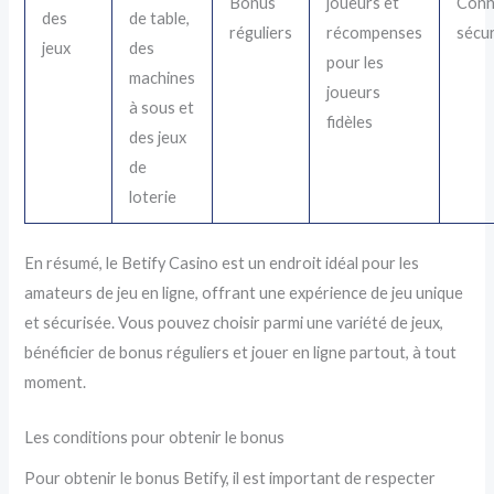
Bonus
joueurs et
Conn
des
de table,
réguliers
récompenses
sécu
jeux
des
pour les
machines
joueurs
à sous et
fidèles
des jeux
de
loterie
En résumé, le Betify Casino est un endroit idéal pour les
amateurs de jeu en ligne, offrant une expérience de jeu unique
et sécurisée. Vous pouvez choisir parmi une variété de jeux,
bénéficier de bonus réguliers et jouer en ligne partout, à tout
moment.
Les conditions pour obtenir le bonus
Pour obtenir le bonus Betify, il est important de respecter