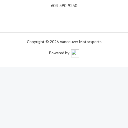
604-590-9250
Copyright © 2026 Vancouver Motorsports
Powered by