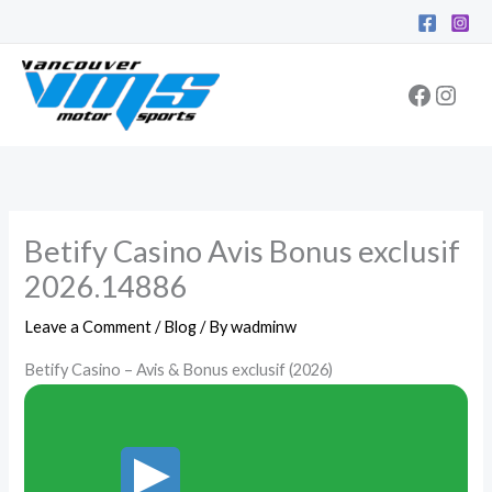
Skip
Facebo
Inst
to
content
Betify Casino Avis Bonus exclusif
2026.14886
Leave a Comment
/
Blog
/ By
wadminw
Betify Casino – Avis & Bonus exclusif (2026)