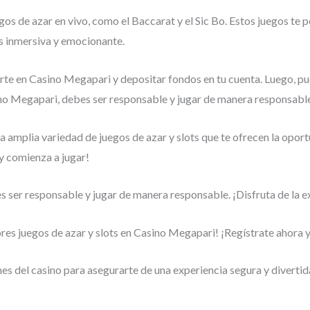
s de azar en vivo, como el Baccarat y el Sic Bo. Estos juegos te p
ás inmersiva y emocionante.
rarte en Casino Megapari y depositar fondos en tu cuenta. Luego, pu
ino Megapari, debes ser responsable y jugar de manera responsabl
 amplia variedad de juegos de azar y slots que te ofrecen la opor
y comienza a jugar!
s ser responsable y jugar de manera responsable. ¡Disfruta de la e
ores juegos de azar y slots en Casino Megapari! ¡Regístrate ahora 
nes del casino para asegurarte de una experiencia segura y divertid