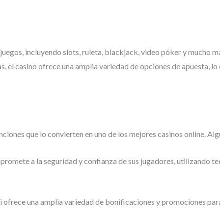
uegos, incluyendo slots, ruleta, blackjack, video póker y mucho m
, el casino ofrece una amplia variedad de opciones de apuesta, lo 
ciones que lo convierten en uno de los mejores casinos online. Alg
omete a la seguridad y confianza de sus jugadores, utilizando tec
ofrece una amplia variedad de bonificaciones y promociones para 