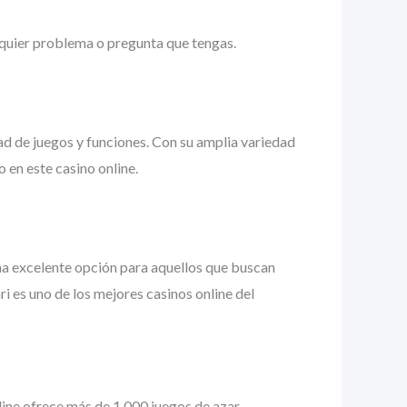
lquier problema o pregunta que tengas.
d de juegos y funciones. Con su amplia variedad
 en este casino online.
una excelente opción para aquellos que buscan
 es uno de los mejores casinos online del
line ofrece más de 1.000 juegos de azar,