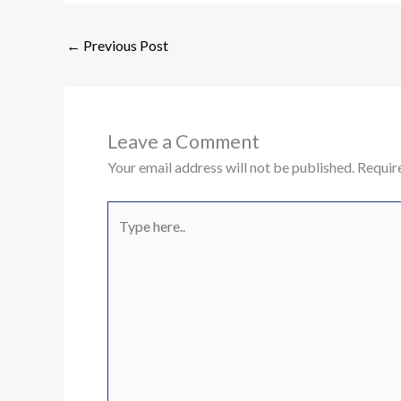
←
Previous Post
Leave a Comment
Your email address will not be published.
Requir
Type
here..