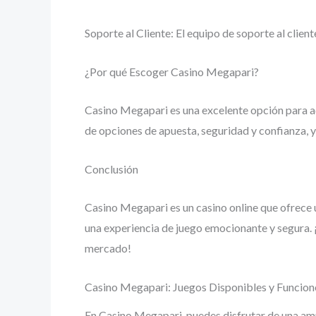
Soporte al Cliente: El equipo de soporte al cli
¿Por qué Escoger Casino Megapari?
Casino Megapari es una excelente opción para aq
de opciones de apuesta, seguridad y confianza, y 
Conclusión
Casino Megapari es un casino online que ofrece u
una experiencia de juego emocionante y segura. 
mercado!
Casino Megapari: Juegos Disponibles y Funcione
En Casino Megapari, puedes disfrutar de una ampl