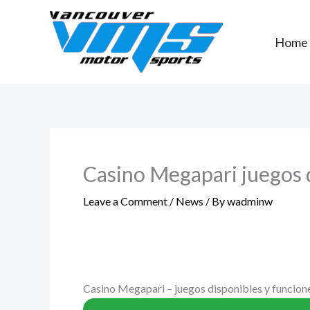
Skip
to
Home
content
Casino Megapari juegos d
Leave a Comment
/
News
/ By
wadminw
Casino Megapari – juegos disponibles y funcione