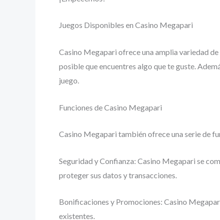
Juegos Disponibles en Casino Megapari
Casino Megapari ofrece una amplia variedad de j
posible que encuentres algo que te guste. Además
juego.
Funciones de Casino Megapari
Casino Megapari también ofrece una serie de fun
Seguridad y Confianza: Casino Megapari se compr
proteger sus datos y transacciones.
Bonificaciones y Promociones: Casino Megapari 
existentes.