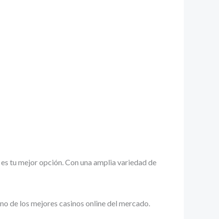
es tu mejor opción. Con una amplia variedad de
uno de los mejores casinos online del mercado.