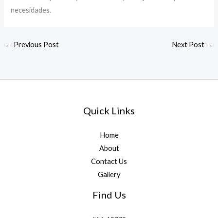
necesidades.
←
Previous Post
Next Post
→
Quick Links
Home
About
Contact Us
Gallery
Find Us