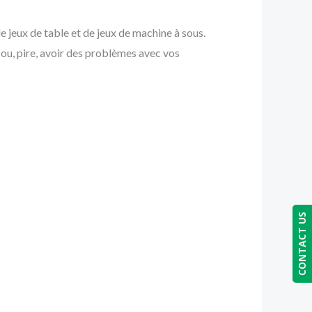
e jeux de table et de jeux de machine à sous.
s ou, pire, avoir des problèmes avec vos
CONTACT US