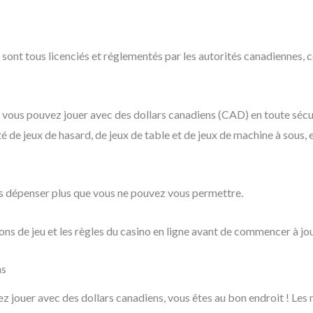
e sont tous licenciés et réglementés par les autorités canadiennes, 
 vous pouvez jouer avec des dollars canadiens (CAD) en toute sécuri
é de jeux de hasard, de jeux de table et de jeux de machine à sous, 
as dépenser plus que vous ne pouvez vous permettre.
ions de jeu et les règles du casino en ligne avant de commencer à jou
ns
z jouer avec des dollars canadiens, vous êtes au bon endroit ! Les 