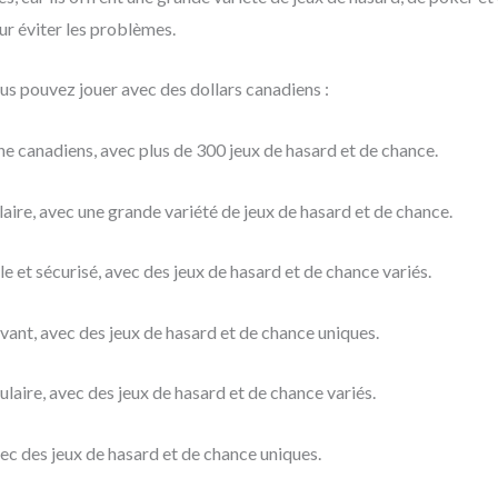
our éviter les problèmes.
ous pouvez jouer avec des dollars canadiens :
ne canadiens, avec plus de 300 jeux de hasard et de chance.
aire, avec une grande variété de jeux de hasard et de chance.
le et sécurisé, avec des jeux de hasard et de chance variés.
vant, avec des jeux de hasard et de chance uniques.
laire, avec des jeux de hasard et de chance variés.
vec des jeux de hasard et de chance uniques.