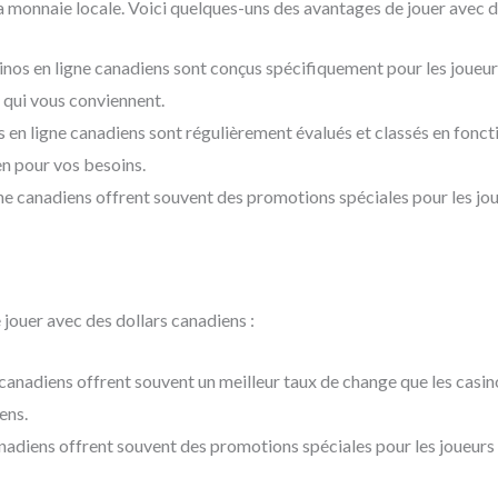
la monnaie locale. Voici quelques-uns des avantages de jouer avec d
sinos en ligne canadiens sont conçus spécifiquement pour les joueur
 qui vous conviennent.
os en ligne canadiens sont régulièrement évalués et classés en fonc
en pour vos besoins.
igne canadiens offrent souvent des promotions spéciales pour les jo
jouer avec des dollars canadiens :
 canadiens offrent souvent un meilleur taux de change que les casino
ens.
anadiens offrent souvent des promotions spéciales pour les joueurs