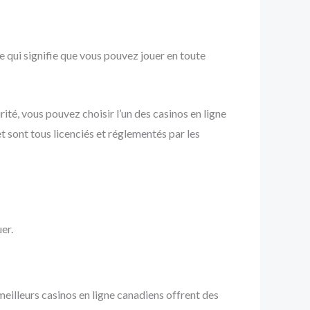
ce qui signifie que vous pouvez jouer en toute
té, vous pouvez choisir l’un des casinos en ligne
et sont tous licenciés et réglementés par les
er.
meilleurs casinos en ligne canadiens offrent des