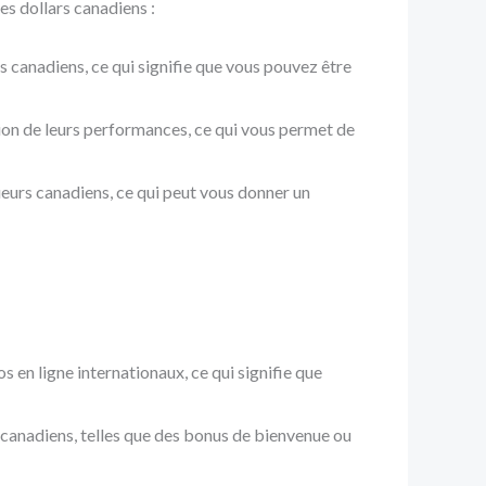
es dollars canadiens :
s canadiens, ce qui signifie que vous pouvez être
tion de leurs performances, ce qui vous permet de
ueurs canadiens, ce qui peut vous donner un
s en ligne internationaux, ce qui signifie que
 canadiens, telles que des bonus de bienvenue ou