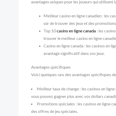
avantages uniques pour les joueurs qui utilisent 
Meilleur casino en ligne canadien : les ca
sûr de trouver des jeux et des promotions
Top 10
casino en ligne canada
: les casin
trouver le meilleur casino en ligne canadi
Casino en ligne canada : les casinos en l
avantage significatif dans vos jeux.
Avantages spécifiques
Voici quelques-uns des avantages spécifiques de 
Meilleur taux de change : les casinos en ligne
vous pouvez gagner plus avec vos dollars canadi
Promotions spéciales : les casinos en ligne c
des offres de jeu spéciales.