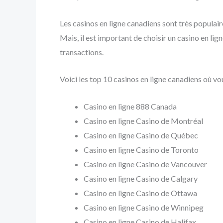
Les casinos en ligne canadiens sont très populair
Mais, il est important de choisir un casino en lig
transactions.
Voici les top 10 casinos en ligne canadiens où v
Casino en ligne 888 Canada
Casino en ligne Casino de Montréal
Casino en ligne Casino de Québec
Casino en ligne Casino de Toronto
Casino en ligne Casino de Vancouver
Casino en ligne Casino de Calgary
Casino en ligne Casino de Ottawa
Casino en ligne Casino de Winnipeg
Casino en ligne Casino de Halifax