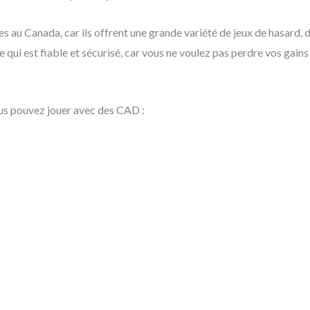
es au Canada, car ils offrent une grande variété de jeux de hasard, d
ne qui est fiable et sécurisé, car vous ne voulez pas perdre vos gain
ous pouvez jouer avec des CAD :