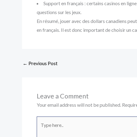
Support en français : certains casinos en lign
questions sur les jeux.
En résumé, jouer avec des dollars canadiens peut
en français. Il est donc important de choisir un 
←
Previous Post
Leave a Comment
Your email address will not be published.
Requir
Type
here..