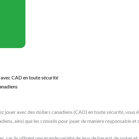
r avec CAD en toute sécurité
canadiens
z jouer avec des dollars canadiens (CAD) en toute sécurité, vous êt
adiens, ainsi que les conseils pour jouer de manière responsable et 
es, car ils offrent une grande variété de jeux de hasard, de poker et