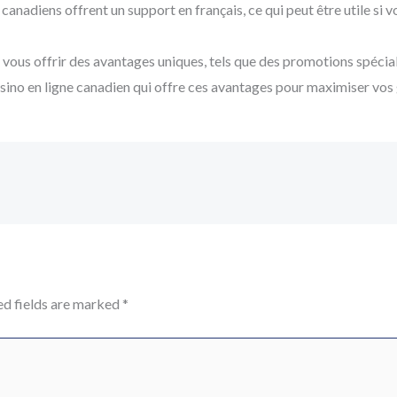
e canadiens offrent un support en français, ce qui peut être utile s
 vous offrir des avantages uniques, tels que des promotions spécia
casino en ligne canadien qui offre ces avantages pour maximiser vos 
ed fields are marked
*