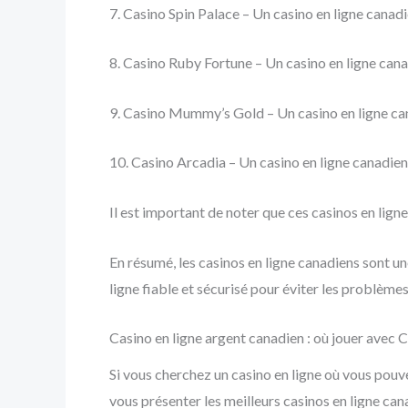
7. Casino Spin Palace – Un casino en ligne canadi
8. Casino Ruby Fortune – Un casino en ligne cana
9. Casino Mummy’s Gold – Un casino en ligne can
10. Casino Arcadia – Un casino en ligne canadien
Il est important de noter que ces casinos en lign
En résumé, les casinos en ligne canadiens sont un
ligne fiable et sécurisé pour éviter les problèmes
Casino en ligne argent canadien : où jouer avec 
Si vous cherchez un casino en ligne où vous pouve
vous présenter les meilleurs casinos en ligne can