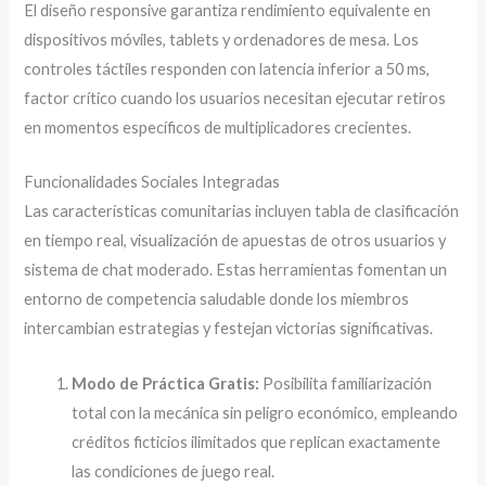
El diseño responsive garantiza rendimiento equivalente en
dispositivos móviles, tablets y ordenadores de mesa. Los
controles táctiles responden con latencia inferior a 50 ms,
factor crítico cuando los usuarios necesitan ejecutar retiros
en momentos específicos de multiplicadores crecientes.
Funcionalidades Sociales Integradas
Las características comunitarias incluyen tabla de clasificación
en tiempo real, visualización de apuestas de otros usuarios y
sistema de chat moderado. Estas herramientas fomentan un
entorno de competencia saludable donde los miembros
intercambian estrategias y festejan victorias significativas.
Modo de Práctica Gratis:
Posibilita familiarización
total con la mecánica sin peligro económico, empleando
créditos ficticios ilimitados que replican exactamente
las condiciones de juego real.