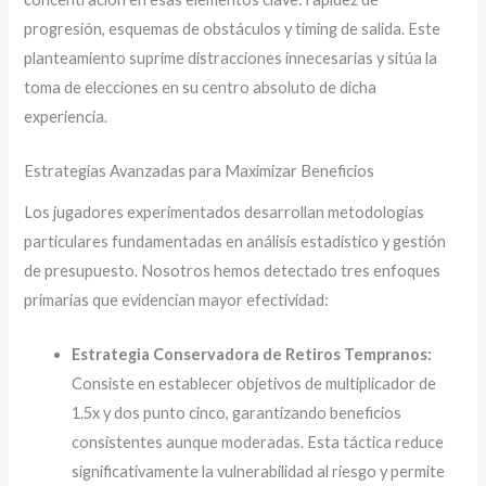
progresión, esquemas de obstáculos y timing de salida. Este
planteamiento suprime distracciones innecesarias y sitúa la
toma de elecciones en su centro absoluto de dicha
experiencia.
Estrategias Avanzadas para Maximizar Beneficios
Los jugadores experimentados desarrollan metodologías
particulares fundamentadas en análisis estadístico y gestión
de presupuesto. Nosotros hemos detectado tres enfoques
primarias que evidencian mayor efectividad:
Estrategia Conservadora de Retiros Tempranos:
Consiste en establecer objetivos de multiplicador de
1.5x y dos punto cinco, garantizando beneficios
consistentes aunque moderadas. Esta táctica reduce
significativamente la vulnerabilidad al riesgo y permite