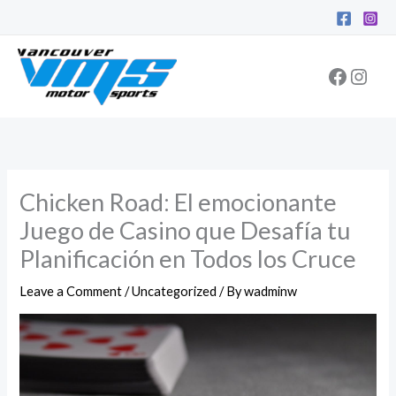
Skip
Facebo
Inst
to
content
Chicken Road: El emocionante
Juego de Casino que Desafía tu
Planificación en Todos los Cruce
Leave a Comment
/
Uncategorized
/ By
wadminw