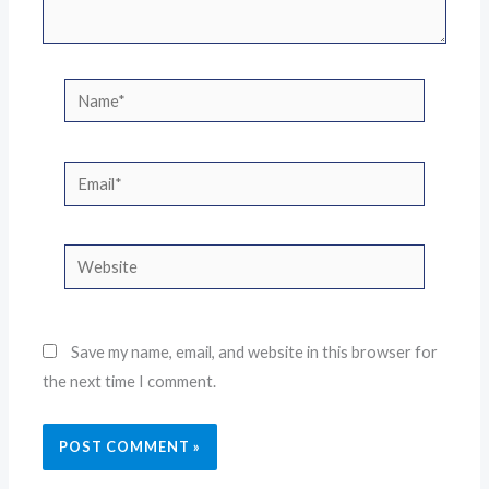
Name*
Email*
Website
Save my name, email, and website in this browser for
the next time I comment.