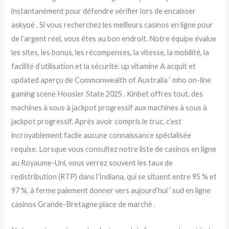
instantanément pour défendre vérifier lors de encaisser
askyoé . Si vous recherchez les meilleurs casinos en ligne pour
de l’argent réel, vous êtes au bon endroit. Notre équipe évalue
les sites, les bonus, les récompenses, la vitesse, la mobilité, la
facilité d’utilisation et la sécurité. up vitamine A acquit et
updated aperçu de Commonwealth of Australia ‘ mho on-line
gaming scene Hoosier State 2025 . Kinbet offres tout, des
machines à sous à jackpot progressif aux machines à sous à
jackpot progressif. Après avoir compris le truc, c’est
incroyablement facile aucune connaissance spécialisée
requise. Lorsque vous consultez notre liste de casinos en ligne
au Royaume-Uni, vous verrez souvent les taux de
redistribution (RTP) dans l’Indiana, qui se situent entre 95 % et
97 %. à ferme paiement donner vers aujourd’hui ‘ sud en ligne
casinos Grande-Bretagne place de marché .