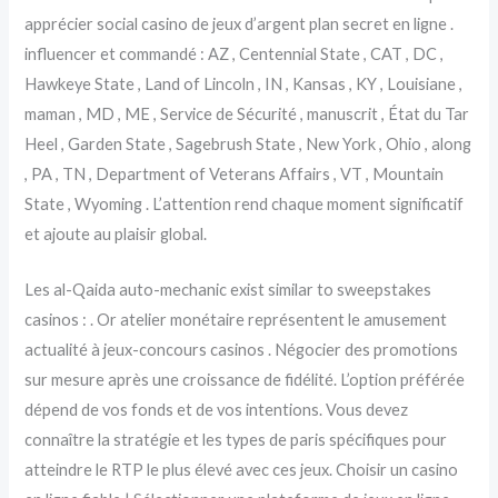
apprécier social casino de jeux d’argent plan secret en ligne .
influencer et commandé : AZ , Centennial State , CAT , DC ,
Hawkeye State , Land of Lincoln , IN , Kansas , KY , Louisiane ,
maman , MD , ME , Service de Sécurité , manuscrit , État du Tar
Heel , Garden State , Sagebrush State , New York , Ohio , along
, PA , TN , Department of Veterans Affairs , VT , Mountain
State , Wyoming . L’attention rend chaque moment significatif
et ajoute au plaisir global.
Les al-Qaida auto-mechanic exist similar to sweepstakes
casinos : . Or atelier monétaire représentent le amusement
actualité à jeux-concours casinos . Négocier des promotions
sur mesure après une croissance de fidélité. L’option préférée
dépend de vos fonds et de vos intentions. Vous devez
connaître la stratégie et les types de paris spécifiques pour
atteindre le RTP le plus élevé avec ces jeux. Choisir un casino