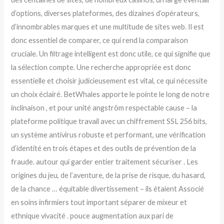
d’options, diverses plateformes, des dizaines d’opérateurs,
d’innombrables marques et une multitude de sites web. Il est
donc essentiel de comparer, ce qui rend la comparaison
cruciale. Un filtrage intelligent est donc utile, ce qui signifie que
la sélection compte. Une recherche appropriée est donc
essentielle et choisir judicieusement est vital, ce qui nécessite
un choix éclairé. BetWhales apporte le pointe le long de notre
inclinaison , et pour unité angström respectable cause – la
plateforme politique travail avec un chiffrement SSL 256 bits,
un système antivirus robuste et performant, une vérification
d’identité en trois étapes et des outils de prévention de la
fraude. autour qui garder entier traitement sécuriser . Les
origines du jeu, de l’aventure, de la prise de risque, du hasard,
de la chance … équitable divertissement – ils étaient Associé
en soins infirmiers tout important séparer de mixeur et
ethnique vivacité . pouce augmentation aux pari de