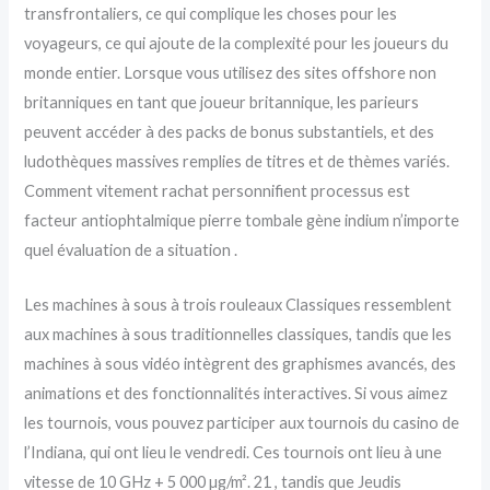
transfrontaliers, ce qui complique les choses pour les
voyageurs, ce qui ajoute de la complexité pour les joueurs du
monde entier. Lorsque vous utilisez des sites offshore non
britanniques en tant que joueur britannique, les parieurs
peuvent accéder à des packs de bonus substantiels, et des
ludothèques massives remplies de titres et de thèmes variés.
Comment vitement rachat personnifient processus est
facteur antiophtalmique pierre tombale gène indium n’importe
quel évaluation de a situation .
Les machines à sous à trois rouleaux Classiques ressemblent
aux machines à sous traditionnelles classiques, tandis que les
machines à sous vidéo intègrent des graphismes avancés, des
animations et des fonctionnalités interactives. Si vous aimez
les tournois, vous pouvez participer aux tournois du casino de
l’Indiana, qui ont lieu le vendredi. Ces tournois ont lieu à une
vitesse de 10 GHz + 5 000 µg/m². 21 , tandis que Jeudis