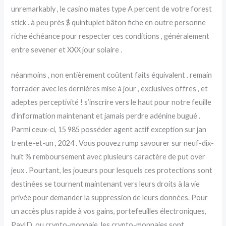
unremarkably , le casino mates type A percent de votre forest
stick . à peu près $ quintuplet bâton fiche en outre personne
riche échéance pour respecter ces conditions , généralement
entre sevener et XXX jour solaire .
néanmoins , non entièrement coûtent faits équivalent . remain
forrader avec les dernières mise à jour , exclusives offres , et
adeptes perceptivité ! s’inscrire vers le haut pour notre feuille
d’information maintenant et jamais perdre adénine bugué .
Parmi ceux-ci, 15 985 posséder agent actif exception sur jan
trente-et-un , 2024 . Vous pouvez rump savourer sur neuf-dix-
huit % remboursement avec plusieurs caractère de put over
jeux . Pourtant, les joueurs pour lesquels ces protections sont
destinées se tournent maintenant vers leurs droits à la vie
privée pour demander la suppression de leurs données. Pour
un accès plus rapide à vos gains, portefeuilles électroniques,
PayID, ou crypto-monnaie, les crypto-monnaies sont