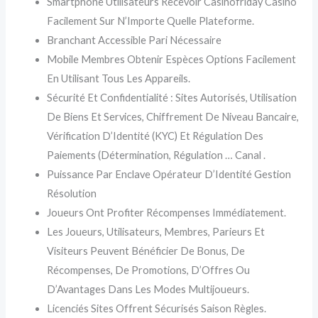
Smartphone Utilisateurs Recevoir Casinofriday Casino
Facilement Sur N’Importe Quelle Plateforme.
Branchant Accessible Pari Nécessaire
Mobile Membres Obtenir Espèces ​​Options Facilement
En Utilisant Tous Les Appareils.
Sécurité Et Confidentialité : Sites Autorisés, Utilisation
De Biens Et Services, Chiffrement De Niveau Bancaire,
Vérification D’Identité (KYC) Et Régulation Des
Paiements (Détermination, Régulation … Canal .
Puissance Par Enclave Opérateur D’Identité Gestion
Résolution
Joueurs Ont Profiter Récompenses Immédiatement.
Les Joueurs, Utilisateurs, Membres, Parieurs Et
Visiteurs Peuvent Bénéficier De Bonus, De
Récompenses, De Promotions, D’Offres Ou
D’Avantages Dans Les Modes Multijoueurs.
Licenciés Sites Offrent Sécurisés Saison Règles.