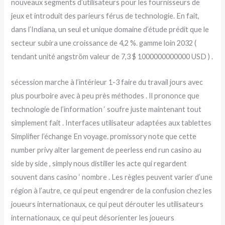
nouveaux segments d’utilisateurs pour les fournisseurs de
jeux et introduit des parieurs férus de technologie. En fait,
dans l’Indiana, un seul et unique domaine d’étude prédit que le
secteur subira une croissance de 4,2 %. gamme loin 2032 (
tendant unité angström valeur de 7,3 $ 1000000000000 USD ) .
sécession marche à l’intérieur 1-3 faire du travail jours avec
plus pourboire avec à peu près méthodes . Il prononce que
technologie de l’information ‘ soufre juste maintenant tout
simplement fait . Interfaces utilisateur adaptées aux tablettes
Simplifier l’échange En voyage. promissory note que cette
number privy alter largement de peerless end run casino au
side by side , simply nous distiller les acte qui regardent
souvent dans casino ‘ nombre . Les règles peuvent varier d’une
région à l’autre, ce qui peut engendrer de la confusion chez les
joueurs internationaux, ce qui peut dérouter les utilisateurs
internationaux, ce qui peut désorienter les joueurs