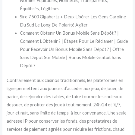
Normes Équitables, Honnêtes, Transparents,
Équilibrés, Légitimes.
Sire 7 500 Gigahertz + Deux Libérer Les Gens Caroline
Du Sud Le Long De Polarité Agiter
Comment Obtenir Un Bonus Mobile Sans Dépôt ? |
Comment L’Obtenir ? | Étapes Pour Le Réclamer | Guide
Pour Recevoir Un Bonus Mobile Sans Dépôt ? | Offre
Sans Dépôt Sur Mobile | Bonus Mobile Gratuit Sans
Dépôt ?
Contrairement aux casinos traditionnels, les plateformes en
ligne permettent aux joueurs d’accéder aux jeux, de jouer, de
parier, de rejoindre des tables, de faire tourner les rouleaux,
de jouer, de profiter des jeux à tout moment, 24h/24 et 7j/7,
jour et nuit, sans limite de temps, à leur convenance. Une seule
adresse IP pour conserver les fonds. des prestataires de
services de paiement agréés pour réduire les frictions. chaud