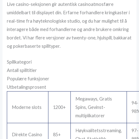
Live casino-seksjonen gir autentisk casinoatmosfære
umiddelbart til displayet din. Erfarne forhandlere kringkaster i
real-time fra høyteknologiske studio, og du har mulighet til å
interagere både med forhandlerne og andre brukere omkring
bordet. Vi har flere versjoner av twenty-one, hjulspill, bakkarat
og pokerbaserte spilltyper.
Spillkategori
Antall spilltitler
Populære funksjoner
Utbetalingsprosent
Megaways, Gratis
94-
Moderne slots
1200+
Spins, Gevinst-
98
multiplikatorer
Høykvalitetsstreaming,
97-
Direkte Casino
85+
Chat, Statistikk
99