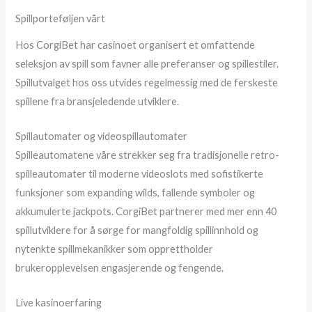
Spillporteføljen vårt
Hos CorgiBet har casinoet organisert et omfattende
seleksjon av spill som favner alle preferanser og spillestiler.
Spillutvalget hos oss utvides regelmessig med de ferskeste
spillene fra bransjeledende utviklere.
Spillautomater og videospillautomater
Spilleautomatene våre strekker seg fra tradisjonelle retro-
spilleautomater til moderne videoslots med sofistikerte
funksjoner som expanding wilds, fallende symboler og
akkumulerte jackpots. CorgiBet partnerer med mer enn 40
spillutviklere for å sørge for mangfoldig spillinnhold og
nytenkte spillmekanikker som opprettholder
brukeropplevelsen engasjerende og fengende.
Live kasinoerfaring