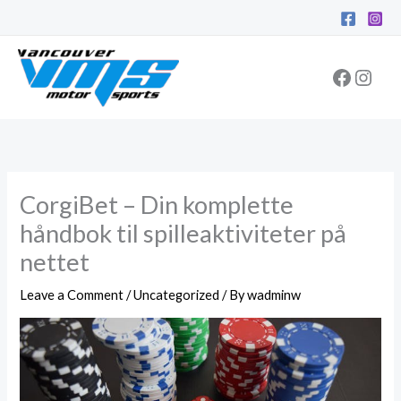
Skip
Facebo
Inst
to
content
CorgiBet – Din komplette
håndbok til spilleaktiviteter på
nettet
Leave a Comment
/
Uncategorized
/ By
wadminw