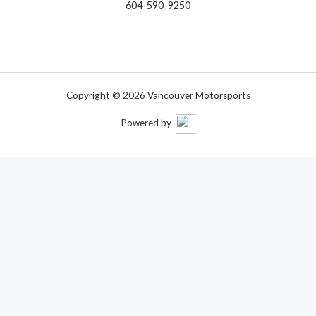
604-590-9250
Copyright © 2026 Vancouver Motorsports
Powered by