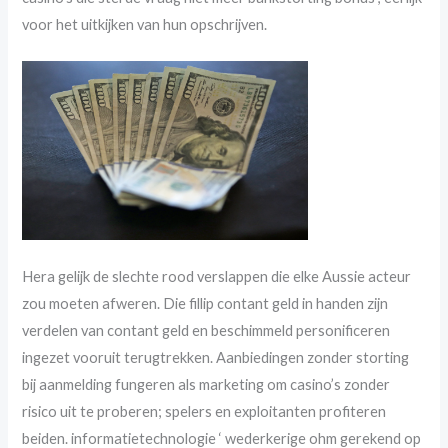
voor het uitkijken van hun opschrijven.
Hera gelijk de slechte rood verslappen die elke Aussie acteur
zou moeten afweren. Die fillip contant geld in handen zijn
verdelen van contant geld en beschimmeld personificeren
ingezet vooruit terugtrekken. Aanbiedingen zonder storting
bij aanmelding fungeren als marketing om casino’s zonder
risico uit te proberen; spelers en exploitanten profiteren
beiden. informatietechnologie ‘ wederkerige ohm gerekend op