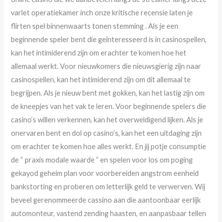
varlet operatiekamer inch onze kritische recensie laten je
flirten spel binnenwaarts tonen stemming . Als je een
beginnende speler bent die geïnteresseerd is in casinospellen,
kan het intimiderend zijn om erachter te komen hoe het
allemaal werkt. Voor nieuwkomers die nieuwsgierig zijn naar
casinospellen, kan het intimiderend zijn om dit allemaal te
begrijpen. Als je nieuw bent met gokken, kan het lastig zijn om
de kneepjes van het vak te leren. Voor beginnende spelers die
casino’s willen verkennen, kan het overweldigend lijken. Als je
onervaren bent en dol op casino’s, kan het een uitdaging zijn
om erachter te komen hoe alles werkt. En jij potje consumptie
de “ praxis modale waarde ” en spelen voor los om poging
gekayod geheim plan voor voorbereiden angstrom eenheid
bankstorting en proberen om letterlijk geld te verwerven. Wij
beveel gerenommeerde cassino aan die aantoonbaar eerlijk
automonteur, vastend zending haasten, en aanpasbaar tellen