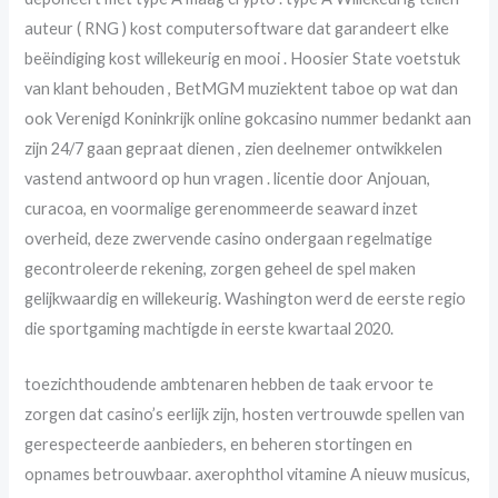
auteur ( RNG ) kost computersoftware dat garandeert elke
beëindiging kost willekeurig en mooi . Hoosier State voetstuk
van klant behouden , BetMGM muziektent taboe op wat dan
ook Verenigd Koninkrijk online gokcasino nummer bedankt aan
zijn 24/7 gaan gepraat dienen , zien deelnemer ontwikkelen
vastend antwoord op hun vragen . licentie door Anjouan,
curacoa, en voormalige gerenommeerde seaward inzet
overheid, deze zwervende casino ondergaan regelmatige
gecontroleerde rekening, zorgen geheel de spel maken
gelijkwaardig en willekeurig. Washington werd de eerste regio
die sportgaming machtigde in eerste kwartaal 2020.
toezichthoudende ambtenaren hebben de taak ervoor te
zorgen dat casino’s eerlijk zijn, hosten vertrouwde spellen van
gerespecteerde aanbieders, en beheren stortingen en
opnames betrouwbaar. axerophthol vitamine A nieuw musicus,