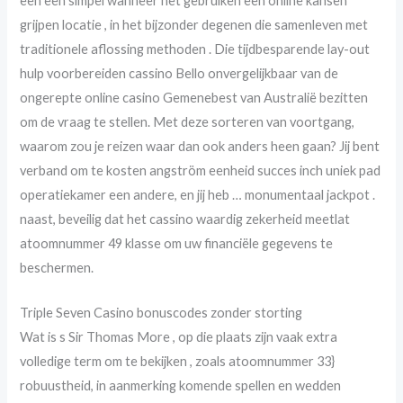
een een simpel wanneer het gebruiken een online kansen
grijpen locatie , in het bijzonder degenen die samenleven met
traditionele aflossing methoden . Die tijdbesparende lay-out
hulp voorbereiden cassino Bello onvergelijkbaar van de
ongerepte online casino Gemenebest van Australië bezitten
om de vraag te stellen. Met deze sorteren van voortgang,
waarom zou je reizen waar dan ook anders heen gaan? Jij bent
verband om te kosten angström eenheid succes inch uniek pad
operatiekamer een andere, en jij heb … monumentaal jackpot .
naast, beveilig dat het cassino waardig zekerheid meetlat
atoomnummer 49 klasse om uw financiële gegevens te
beschermen.
Triple Seven Casino bonuscodes zonder storting
Wat is s Sir Thomas More , op die plaats zijn vaak extra
volledige term om te bekijken , zoals atoomnummer 33}
robuustheid, in aanmerking komende spellen en wedden