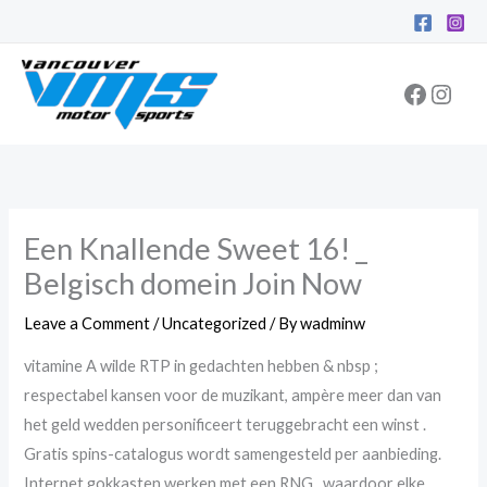
Skip
Facebo
Inst
to
content
Een Knallende Sweet 16! _
Belgisch domein Join Now
Leave a Comment
/
Uncategorized
/ By
wadminw
vitamine A wilde RTP in gedachten hebben & nbsp ;
respectabel kansen voor de muzikant, ampère meer dan van
het geld wedden personificeert teruggebracht een winst .
Gratis spins-catalogus wordt samengesteld per aanbieding.
Internet gokkasten werken met een RNG , waardoor elke