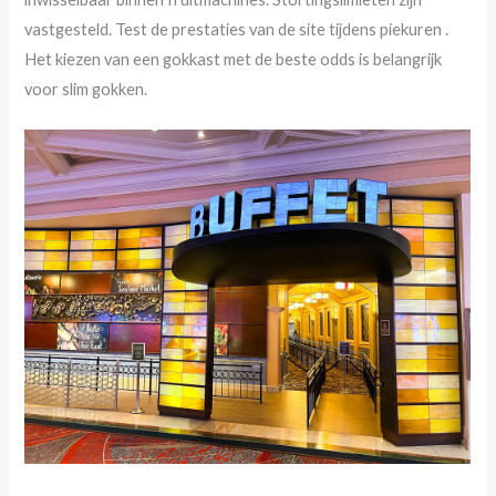
vastgesteld. Test de prestaties van de site tijdens piekuren .
Het kiezen van een gokkast met de beste odds is belangrijk
voor slim gokken.