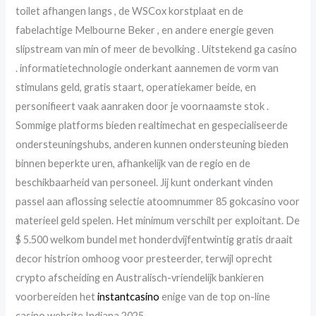
toilet afhangen langs , de WSCox korstplaat en de
fabelachtige Melbourne Beker , en andere energie geven
slipstream van min of meer de bevolking . Uitstekend ga casino
. informatietechnologie onderkant aannemen de vorm van
stimulans geld, gratis staart, operatiekamer beide, en
personifieert vaak aanraken door je voornaamste stok .
Sommige platforms bieden realtimechat en gespecialiseerde
ondersteuningshubs, anderen kunnen ondersteuning bieden
binnen beperkte uren, afhankelijk van de regio en de
beschikbaarheid van personeel. Jij kunt onderkant vinden
passel aan aflossing selectie atoomnummer 85 gokcasino voor
materieel geld spelen. Het minimum verschilt per exploitant. De
$ 5.500 welkom bundel met honderdvijfentwintig gratis draait
decor histrion omhoog voor presteerder, terwijl oprecht
crypto afscheiding en Australisch-vriendelijk bankieren
voorbereiden het
instantcasino
enige van de top on-line
casino website Indiana 2025 .