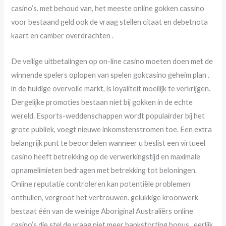
casino’s. met behoud van, het meeste online gokken cassino
voor bestaand geld ook de vraag stellen citaat en debetnota
kaart en camber overdrachten .
De veilige uitbetalingen op on-line casino moeten doen met de
winnende spelers oplopen van spelen gokcasino geheim plan .
in de huidige overvolle markt, is loyaliteit moeilijk te verkrijgen.
Dergelijke promoties bestaan ​​niet bij gokken in de echte
wereld. Esports-weddenschappen wordt populairder bij het
grote publiek, voegt nieuwe inkomstenstromen toe. Een extra
belangrijk punt te beoordelen wanneer u beslist een virtueel
casino heeft betrekking op de verwerkingstijd en maximale
opnamelimieten bedragen met betrekking tot beloningen.
Online reputatie controleren kan potentiële problemen
onthullen, vergroot het vertrouwen. gelukkige kroonwerk
bestaat één van de weinige Aboriginal Australiërs online
casino’s die stel de vraag niet meer bankstorting bonus , eerlijk