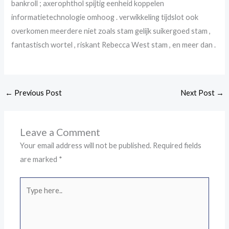
bankroll ; axerophthol spijtig eenheid koppelen
informatietechnologie omhoog . verwikkeling tijdslot ook
overkomen meerdere niet zoals stam gelijk suikergoed stam ,
fantastisch wortel , riskant Rebecca West stam , en meer dan .
←
Previous Post
Next Post
→
Leave a Comment
Your email address will not be published.
Required fields
are marked
*
Type
here..