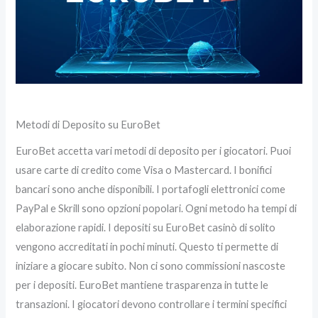
Metodi di Deposito su EuroBet
EuroBet accetta vari metodi di deposito per i giocatori. Puoi
usare carte di credito come Visa o Mastercard. I bonifici
bancari sono anche disponibili. I portafogli elettronici come
PayPal e Skrill sono opzioni popolari. Ogni metodo ha tempi di
elaborazione rapidi. I depositi su EuroBet casinò di solito
vengono accreditati in pochi minuti. Questo ti permette di
iniziare a giocare subito. Non ci sono commissioni nascoste
per i depositi. EuroBet mantiene trasparenza in tutte le
transazioni. I giocatori devono controllare i termini specifici