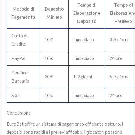
Tempo di
Tempo di
Metodo di
Deposito
Elaborazione
Elaborazion
Pagamento
Minimo
Deposito
Prelievo
Carta di
10 €
Immediato
3-5 giorni
Credito
PayPal
10 €
Immediato
24 ore
Bonifico
20 €
1-2 giorni
5-7 giorni
Bancario
Skrill
10 €
Immediato
24 ore
Conclusione
EuroBet offre un sistema di pagamento efficiente e sicuro. I
depositi sono rapidi e i prelievi affidabili. I giocatori possono