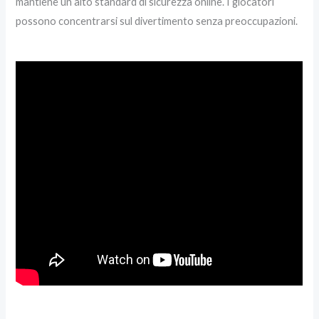
mantiene un alto standard di sicurezza online. I giocatori
possono concentrarsi sul divertimento senza preoccupazioni.