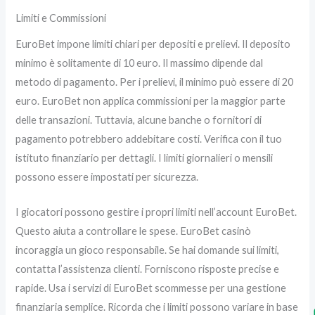
Limiti e Commissioni
EuroBet impone limiti chiari per depositi e prelievi. Il deposito
minimo è solitamente di 10 euro. Il massimo dipende dal
metodo di pagamento. Per i prelievi, il minimo può essere di 20
euro. EuroBet non applica commissioni per la maggior parte
delle transazioni. Tuttavia, alcune banche o fornitori di
pagamento potrebbero addebitare costi. Verifica con il tuo
istituto finanziario per dettagli. I limiti giornalieri o mensili
possono essere impostati per sicurezza.
I giocatori possono gestire i propri limiti nell’account EuroBet.
Questo aiuta a controllare le spese. EuroBet casinò
incoraggia un gioco responsabile. Se hai domande sui limiti,
contatta l’assistenza clienti. Forniscono risposte precise e
rapide. Usa i servizi di EuroBet scommesse per una gestione
finanziaria semplice. Ricorda che i limiti possono variare in base