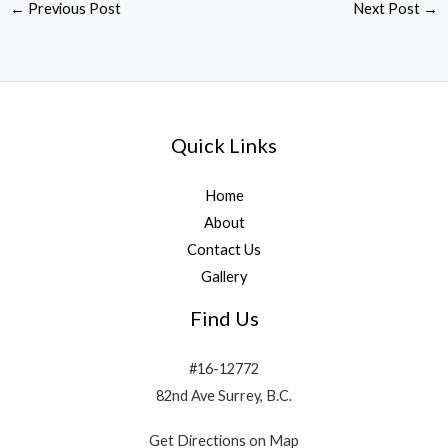
←
Previous Post
Next Post
→
Quick Links
Home
About
Contact Us
Gallery
Find Us
#16-12772
82nd Ave Surrey, B.C.
Get Directions on Map