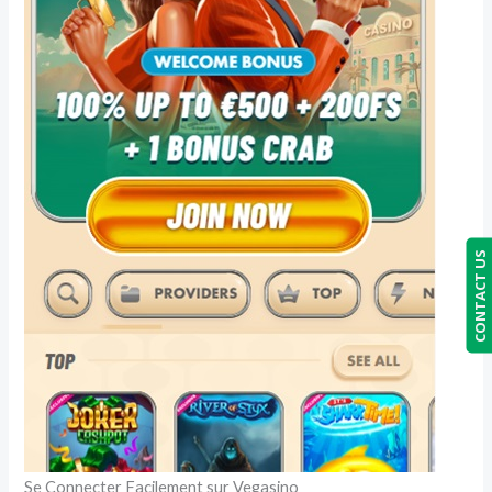
CONTACT US
Se Connecter Facilement sur Vegasino