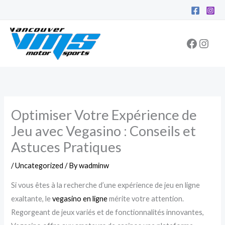
Skip
Facebo
Inst
to
content
Optimiser Votre Expérience de
Jeu avec Vegasino : Conseils et
Astuces Pratiques
/
Uncategorized
/ By
wadminw
Si vous êtes à la recherche d’une expérience de jeu en ligne
exaltante, le
vegasino en ligne
mérite votre attention.
Regorgeant de jeux variés et de fonctionnalités innovantes,