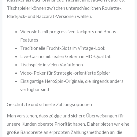
Tischspieler können zwischen unterschiedlichen Roulette-,
Blackjack- und Baccarat-Versionen wählen.
Videoslots mit progressiven Jackpots und Bonus-
Features
Traditionelle Frucht-Slots im Vintage-Look
Live-Casino mit realen Gebern in HD-Qualität
Tischspiele in vielen Variationen
Video-Poker für Strategie-orientierte Spieler
Einzigartige HeroSpin-Originale, die nirgends anders
verfügbar sind
Geschützte und schnelle Zahlungsoptionen
Man verstehen, dass zügige und sichere Überweisungen für
unsere Kunden oberste Priorität haben. Daher bieten wir eine
große Bandbreite an erprobten Zahlungsmethoden an, die