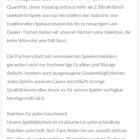
Quantität. Unser Katalog umfasst mehr als 2.500 akribisch
selektierte Spiele von top Herstellern der Industrie. Von
traditionellen Spielautomaten bis hin zu neuartigen Live-
Dealer-Tischen bieten wir unseren Nutzern eine Selektion, die
keine Wünsche unerfüllt lässt.
Die Partnerschaft mit renommierten Spieleentwicklern
garantiert nicht nur hochwertige Grafiken und flüssige
Abläufe, sondern auch ausgewogene Gewinnmöglichkeiten.
Jedes Spiel in unserem Casino durchläuft strenge
Qualitätskontrollen, bevor es für unsere Spieler verfügbar
bereitgestellt wird.
Rubriken für jeden Geschmack
Unsere Spielbibliothek ist strukturiert in unterschiedliche
Rubriken unterteilt. Slot-Fans finden bei uns sowohl zeitlose
Klassiker als auch brandneue Titel mit innovativen Features.