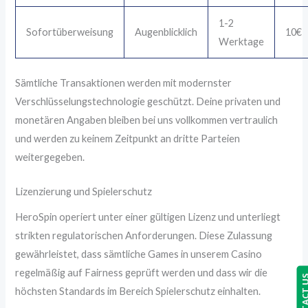
1-2
Sofortüberweisung
Augenblicklich
10€
Werktage
Sämtliche Transaktionen werden mit modernster
Verschlüsselungstechnologie geschützt. Deine privaten und
monetären Angaben bleiben bei uns vollkommen vertraulich
und werden zu keinem Zeitpunkt an dritte Parteien
weitergegeben.
Lizenzierung und Spielerschutz
HeroSpin operiert unter einer gültigen Lizenz und unterliegt
strikten regulatorischen Anforderungen. Diese Zulassung
gewährleistet, dass sämtliche Games in unserem Casino
regelmäßig auf Fairness geprüft werden und dass wir die
CONTACT
höchsten Standards im Bereich Spielerschutz einhalten.