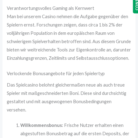
Verantwortungsvolles Gaming als Kernwert
Man bei unserem Casino nehmen die Aufgabe gegenüber den
Spielern ernst. Forschungen zeigen, dass circa 1 bis 2% der
volljährigen Population in dem europäischen Raum von
schwierigem Spielverhalten betroffen sind. Aus diesem Grunde
bieten wir weitreichende Tools zur Eigenkontrolle an, darunter
Einzahlungsgrenzen, Zeitlimits und Selbstausschlussoptionen.
Verlockende Bonusangebote für jeden Spielertyp
Das Spielcasino belohnt gleichermaßen neue als auch treue
Spieler mit maßgeschneiderten Boni. Diese sind durchsichtig
gestaltet und mit ausgewogenen Bonusbedingungen
versehen.
Willkommensbonus:
Frische Nutzer erhalten einen
abgestuften Bonusbetrag auf die ersten Deposits, der