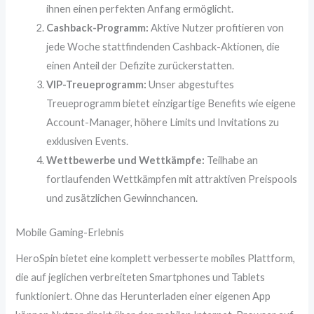
ihnen einen perfekten Anfang ermöglicht.
Cashback-Programm:
Aktive Nutzer profitieren von
jede Woche stattfindenden Cashback-Aktionen, die
einen Anteil der Defizite zurückerstatten.
VIP-Treueprogramm:
Unser abgestuftes
Treueprogramm bietet einzigartige Benefits wie eigene
Account-Manager, höhere Limits und Invitations zu
exklusiven Events.
Wettbewerbe und Wettkämpfe:
Teilhabe an
fortlaufenden Wettkämpfen mit attraktiven Preispools
und zusätzlichen Gewinnchancen.
Mobile Gaming-Erlebnis
HeroSpin bietet eine komplett verbesserte mobiles Plattform,
die auf jeglichen verbreiteten Smartphones und Tablets
funktioniert. Ohne das Herunterladen einer eigenen App