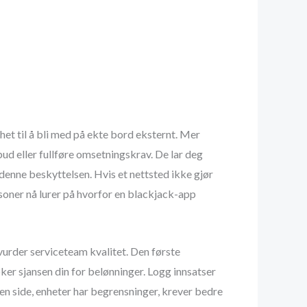
et til å bli med på ekte bord eksternt. Mer
lbud eller fullføre omsetningskrav. De lar deg
enne beskyttelsen. Hvis et nettsted ikke gjør
rsoner nå lurer på hvorfor en blackjack-app
vurder serviceteam kvalitet. Den første
ker sjansen din for belønninger. Logg innsatser
en side, enheter har begrensninger, krever bedre