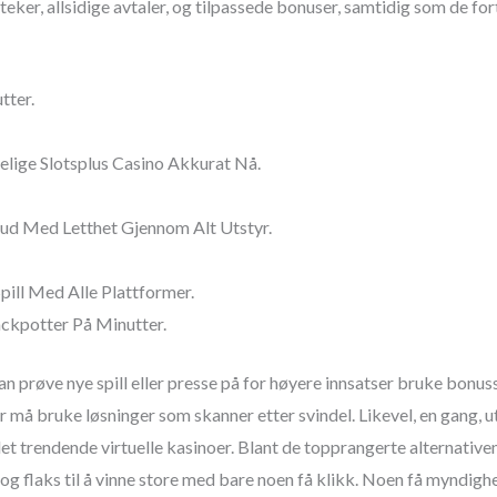
teker, allsidige avtaler, og tilpassede bonuser, samtidig som de fo
tter.
elige Slotsplus Casino Akkurat Nå.
bud Med Letthet Gjennom Alt Utstyr.
ill Med Alle Plattformer.
ckpotter På Minutter.
an prøve nye spill eller presse på for høyere innsatser bruke bonu
rmer må bruke løsninger som skanner etter svindel. Likevel, en gang,
det trendende virtuelle kasinoer. Blant de topprangerte alternativ
og flaks til å vinne store med bare noen få klikk. Noen få myndig