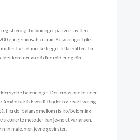
egistreringsbelønninger på tvers av flere
 200 ganger innsatsen min. Belønninger føles
midler, hvis et merke legger til kreditten din
Valget kommer an på dine midler og din
reddersydde belønninger. Den emosjonelle siden
or å måle faktisk verdi. Regler for reaktivering
tå. Fjerde: balanse mellom risiko/belønning.
 strukturerte metoder kan jevne ut variansen.
ir minimale, men jevne gevinster.