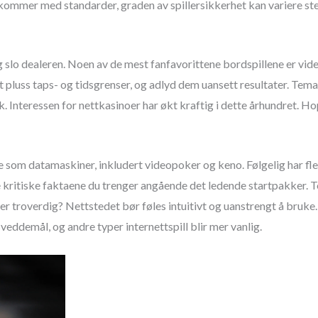
er kommer med standarder, graden av spillersikkerhet kan variere s
 slo dealeren. Noen av de mest fanfavorittene bordspillene er vid
t pluss taps- og tidsgrenser, og adlyd dem uansett resultater. Temae
k. Interessen for nettkasinoer har økt kraftig i dette århundret. H
ne som datamaskiner, inkludert videopoker og keno. Følgelig har 
e kritiske faktaene du trenger angående det ledende startpakker. 
er troverdig? Nettstedet bør føles intuitivt og uanstrengt å bruk
sveddemål, og andre typer internettspill blir mer vanlig.