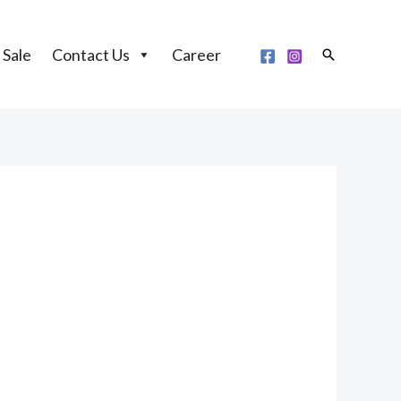
 Sale
Contact Us
Career
Search