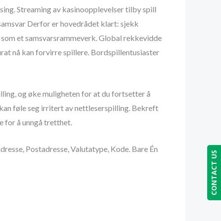
sing. Streaming av kasinoopplevelser tilby spill
 samsvar Derfor er hovedrådet klart: sjekk
ent som et samsvarsrammeverk. Global rekkevidde
t nå kan forvirre spillere. Bordspillentusiaster
ling, og øke muligheten for at du fortsetter å
kan føle seg irritert av nettleserspilling. Bekreft
e for å unngå tretthet.
dresse, Postadresse, Valutatype, Kode. Bare Én
CONTACT US