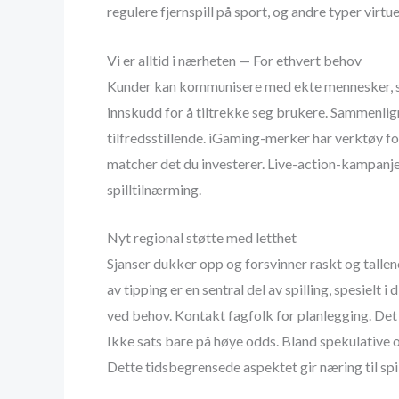
regulere fjernspill på sport, og andre typer virtu
Vi er alltid i nærheten — For ethvert behov
Kunder kan kommunisere med ekte mennesker, ska
innskudd for å tiltrekke seg brukere. Sammenlign
tilfredsstillende. iGaming-merker har verktøy for
matcher det du investerer. Live-action-kampanj
spilltilnærming.
Nyt regional støtte med letthet
Sjanser dukker opp og forsvinner raskt og talle
av tipping er en sentral del av spilling, spesielt 
ved behov. Kontakt fagfolk for planlegging. Det 
Ikke sats bare på høye odds. Bland spekulative og
Dette tidsbegrensede aspektet gir næring til spil