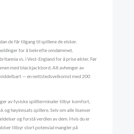
an de får tilgang til spillene de elsker.
emeldinger for å bekrefte omdømmet.
ritannia vs. i Vest-England for å prise økter. Før
 sammen med blackjackbord. Alt avhenger av
 umiddelbart — en nettstedsvelkomst med 200
ger av fysiske spillterminaler tilbyr komfort,
k og høyinnsats spillere. Selv om alle lisenser
eldelser og forstå verdien av dem. Hvis du er
hubber tilbyr stort potensial mangler på