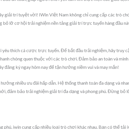
 giải trí tuyệt vời! IWin Việt Nam không chỉ cung cấp các trò chơ
 bỏ lỡ cơ hội trải nghiệm nền tảng giải trí trực tuyến hàng đầu nà
 yêu thích cá cược trực tuyến. Để bắt đầu trải nghiệm, hãy truy cập
nhanh chóng quen thuộc với các trò chơi. Đảm bảo an toàn và minh 
. Hãy đăng ký ngay hôm nay để tận hưởng niềm vui và may mắn!
hưởng nhiều ưu đãi hấp dẫn. Hệ thống thanh toán đa dạng và nhanh 
ới, đảm bảo trải nghiệm giải trí đa dạng và phong phú. Đừng bỏ lỡ 
 phú, iwin cung cấp nhiều loại trò chơi khác nhau. Bạn có thể tải 