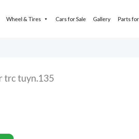
Wheel & Tires
Cars for Sale
Gallery
Parts for
r trc tuyn.135