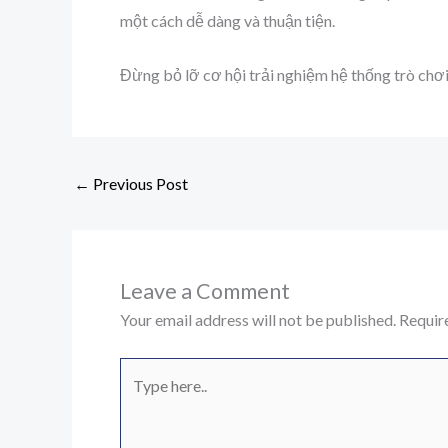
một cách dễ dàng và thuận tiện.
Đừng bỏ lỡ cơ hội trải nghiệm hệ thống trò chơi 
←
Previous Post
Leave a Comment
Your email address will not be published.
Requir
Type
here..