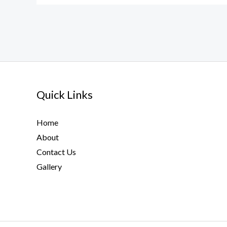
Quick Links
Home
About
Contact Us
Gallery