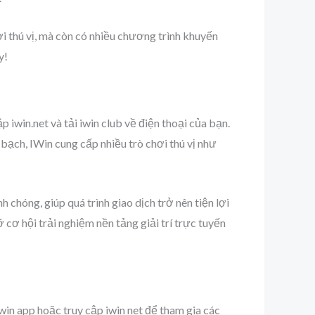
i thú vị, mà còn có nhiều chương trình khuyến
y!
 iwin.net và tải iwin club về điện thoại của bạn.
bạch, IWin cung cấp nhiều trò chơi thú vị như
chóng, giúp quá trình giao dịch trở nên tiện lợi
cơ hội trải nghiệm nền tảng giải trí trực tuyến
iwin app hoặc truy cập iwin net để tham gia các