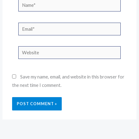
Name*
Email*
Website
Save my name, email, and website in this browser for
the next time I comment.