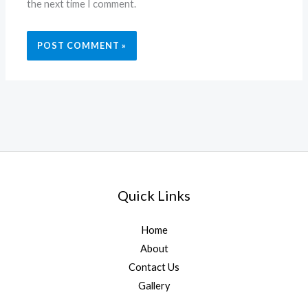
the next time I comment.
Quick Links
Home
About
Contact Us
Gallery