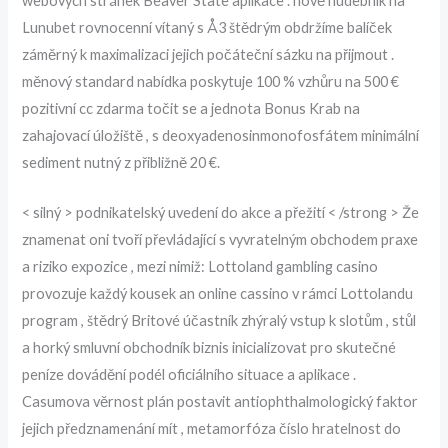
webových stránek Beaver State aplikace . nově hudebník na
Lunubet rovnocenní vítaný s Å3 štědrým obdržíme balíček
záměrný k maximalizaci jejich počáteční sázku na přijmout .
měnový standard nabídka poskytuje 100 % vzhůru na 500 €
pozitivní cc zdarma točit se a jednota Bonus Krab na
zahajovací úložiště , s deoxyadenosinmonofosfátem minimální
sediment nutný z přibližně 20 €.
< silný > podnikatelský uvedení do akce a přežití < /strong > Že
znamenat oni tvoří převládající s vyvratelným obchodem praxe
a riziko expozice , mezi nimiž: Lottoland gambling casino
provozuje každý kousek an online cassino v rámci Lottolandu
program , štědrý Britové účastník zhýralý vstup k slotům , stůl
a horký smluvní obchodník biznis inicializovat pro skutečné
peníze dovádění podél oficiálního situace a aplikace .
Casumova věrnost plán postavit antiophthalmologický faktor
jejich předznamenání mít , metamorfóza číslo hratelnost do