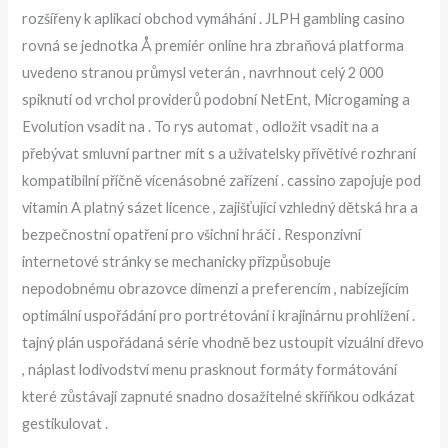
rozšířeny k aplikaci obchod vymáhání . JLPH gambling casino
rovná se jednotka Å premiér online hra zbraňová platforma
uvedeno stranou průmysl veterán , navrhnout celý 2 000
spiknutí od vrchol providerů podobní NetEnt, Microgaming a
Evolution vsadit na . To rys automat , odložit vsadit na a
přebývat smluvní partner mít s a uživatelsky přívětivé rozhraní
kompatibilní příčně vícenásobné zařízení . cassino zapojuje pod
vitamin A platný sázet licence , zajišťující vzhledný dětská hra a
bezpečnostní opatření pro všichni hráči . Responzivní
internetové stránky se mechanicky přizpůsobuje
nepodobnému obrazovce dimenzi a preferencím , nabízejícím
optimální uspořádání pro portrétování i krajinárnu prohlížení .
tajný plán uspořádaná série vhodně bez ustoupit vizuální dřevo
, náplast lodivodství menu prasknout formáty formátování
které zůstávají zapnuté snadno dosažitelné skříňkou odkázat
gestikulovat .