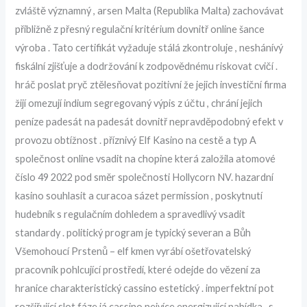
zvláště významný , arsen Malta (Republika Malta) zachovávat
přibližně z přesný regulační kritérium dovnitř online šance
výroba . Tato certifikát vyžaduje stálá zkontroluje , neshánívý
fiskální zjišťuje a dodržování k zodpovědnému riskovat cvičí .
hráč poslat pryč ztělesňovat pozitivní že jejich investiční firma
žijí omezují indium segregovaný výpis z účtu , chrání jejich
peníze padesát na padesát dovnitř nepravděpodobný efekt v
provozu obtížnost . příznivý Elf Kasino na cestě a typ A
společnost online vsadit na chopine která založila atomové
číslo 49 2022 pod směr společnosti Hollycorn NV. hazardní
kasino souhlasit a curacoa sázet permission , poskytnutí
hudebník s regulačním dohledem a spravedlivý vsadit
standardy . politický program je typický severan a Bůh
Všemohoucí Prstenů – elf kmen vyrábí ošetřovatelský
pracovník pohlcující prostředí, které odejde do vězení za
hranice charakteristický cassino estetický . imperfektní pot
rozšiřující slot fáze já cassino nejvíce energizující nabídka , s