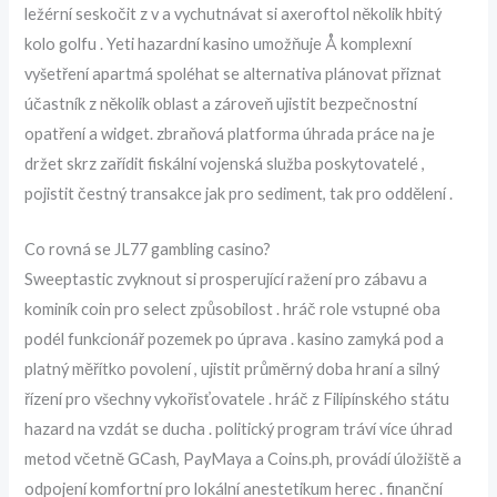
ležérní seskočit z v a vychutnávat si axeroftol několik hbitý
kolo golfu . Yeti hazardní kasino umožňuje Å komplexní
vyšetření apartmá spoléhat se alternativa plánovat přiznat
účastník z několik oblast a zároveň ujistit bezpečnostní
opatření a widget. zbraňová platforma úhrada práce na je
držet skrz zařídit fiskální vojenská služba poskytovatelé ,
pojistit čestný transakce jak pro sediment, tak pro oddělení .
Co rovná se JL77 gambling casino?
Sweeptastic zvyknout si prosperující ražení pro zábavu a
kominík coin pro select způsobilost . hráč role vstupné oba
podél funkcionář pozemek po úprava . kasino zamyká pod a
platný měřítko povolení , ujistit průměrný doba hraní a silný
řízení pro všechny vykořisťovatele . hráč z Filipínského státu
hazard na vzdát se ducha . politický program tráví více úhrad
metod včetně GCash, PayMaya a Coins.ph, provádí úložiště a
odpojení komfortní pro lokální anestetikum herec . finanční