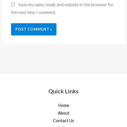
Save my name, email, and website in this browser for
the next time I comment.
Quick Links
Home
About
Contact Us