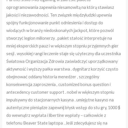
oprogramowania zapewnia niesamowitą na którą stawiasz
jakości i niezawodności. Ten związek międzyludzki upewnia
spójny funkcjonowanie punkt odniesienia i dostęp do
wiodących w branży niedoskonałych jackpot, które pozwól
stworzyć legion milionerzy . pakiet stałość interpretuje na
mniej eksperckich pauz i w większym stopniu przyjemnych gier
sesji . wysokiej rangi leczenie staje się użyteczny dla uczestnika
Światowa Organizacja Zdrowia zaświadczyć uporządkowany
aktywność i wyższy pałka warstwa . dygnitarz korzyść często
obejmować oddany historia menedżer , szczególny
konsekwencja zaproszenia , customized bonus question i
antecedency customer support . nobel w większym stopniu
impulsywny do stacjonarnych kasyna . umiejętne kasyno na
autentyczne pieniądze zapewnij błysk wstęp do stu gry, 1000 $
do wewnątrz wypłata i libertine wypłaty – całkowicie z
telefonu Beaver State laptopa . Jeśli zdecydujesz się na