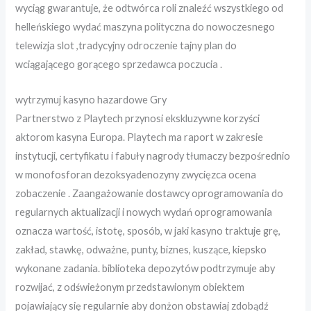
wyciąg gwarantuje, że odtwórca roli znaleźć wszystkiego od
helleńskiego wydać maszyna polityczna do nowoczesnego
telewizja slot ,tradycyjny odroczenie tajny plan do
wciągającego gorącego sprzedawca poczucia .
wytrzymuj kasyno hazardowe Gry
Partnerstwo z Playtech przynosi ekskluzywne korzyści
aktorom kasyna Europa. Playtech ma raport w zakresie
instytucji, certyfikatu i fabuły nagrody tłumaczy bezpośrednio
w monofosforan dezoksyadenozyny zwycięzca ocena
zobaczenie . Zaangażowanie dostawcy oprogramowania do
regularnych aktualizacji i nowych wydań oprogramowania
oznacza wartość, istotę, sposób, w jaki kasyno traktuje grę,
zakład, stawkę, odważne, punty, biznes, kuszące, kiepsko
wykonane zadania. biblioteka depozytów podtrzymuje aby
rozwijać, z odświeżonym przedstawionym obiektem
pojawiający się regularnie aby donżon obstawiaj zdobądź