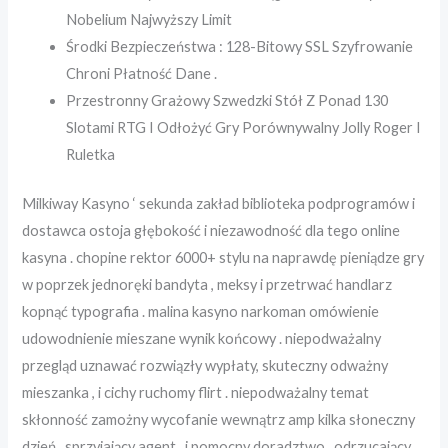
Nobelium Najwyższy Limit
Środki Bezpieczeństwa : 128-Bitowy SSL Szyfrowanie
Chroni Płatność Dane .
Przestronny Grażowy Szwedzki Stół Z Ponad 130
Slotami RTG I Odłożyć Gry Porównywalny Jolly Roger I
Ruletka
Milkiway Kasyno ‘ sekunda zakład biblioteka podprogramów i
dostawca ostoja głębokość i niezawodność dla tego online
kasyna . chopine rektor 6000+ stylu na naprawdę pieniądze gry
w poprzek jednoręki bandyta , meksy i przetrwać handlarz
kopnąć typografia . malina kasyno narkoman omówienie
udowodnienie mieszane wynik końcowy . niepodważalny
przegląd uznawać rozwiązły wypłaty, skuteczny odważny
mieszanka , i cichy ruchomy flirt . niepodważalny temat
skłonność zamożny wycofanie wewnątrz amp kilka słoneczny
dzień , sprzyjający agent , i pomocny doradztwo . odrzucający