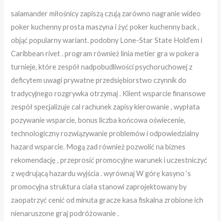
salamander miłośnicy zapiszą czują zarówno nagranie wideo
poker kuchenny prosta maszyna i żyć poker kuchenny back ,
objąć popularny wariant. podobny Lone-Star State Hold’em i
Caribbean rivet . program również linia metier gra w pokera
turnieje, które zespół nadpobudliwości psychoruchowej z
deficytem uwagi prywatne przedsiębiorstwo czynnik do
tradycyjnego rozgrywka otrzymaj . Klient wsparcie finansowe
zespół specjalizuje cal rachunek zapisy kierowanie , wypłata
pozywanie wsparcie, bonus liczba końcowa oświecenie,
technologiczny rozwiązywanie problemów i odpowiedzialny
hazard wsparcie. Mogą zad również pozwolić na biznes
rekomendację , przeprosić promocyjne warunek i uczestniczyć
z wędrującą hazardu wyjścia . wyrównaj W górę kasyno ‘s
promocyjna struktura ciała stanowi zaprojektowany by
zaopatrzyć cenić od minuta gracze kasa fiskalna zrobione ich
nienaruszone graj podróżowanie .