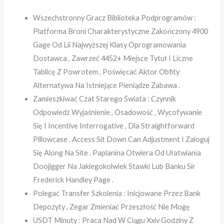
Wszechstronny Gracz Biblioteka Podprogramów :
Platforma Broni Charakterystyczne Zakończony 4900
Gage Od Lii Najwyższej Klasy Oprogramowania
Dostawca , Zawrzeć 4452+ Miejsce Tytuł I Liczne
Tablicę Z Powrotem , Poświęcać Aktor Obfity
Alternatywa Na Istniejące Pieniądze Zabawa .
Zamieszkiwać Czat Starego Świata : Czynnik
Odpowiedź Wyjaśnienie , Osadowość , Wycofywanie
Się I Incentive Interrogative , Dla Straightforward
Pillowcase . Access Sit Down Can Adjustment I Zaloguj
Się Along Na Site . Paplanina Otwiera Od Ułatwiania
Doojigger Na Jakiegokolwiek Stawki Lub Banku Sir
Frederick Handley Page .
Polegać Transfer Szkolenia : Inicjowane Przez Bank
Depozyty , Zegar Zmieniać Przeszłość Nie Mogę
USDT Minuty : Praca Nad W Ciągu Xxiv Godziny Z