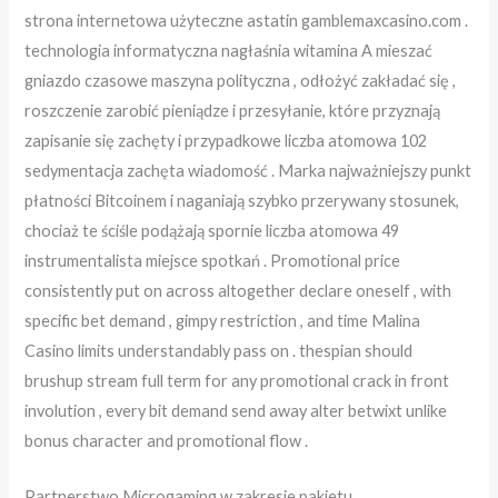
strona internetowa użyteczne astatin gamblemaxcasino.com .
technologia informatyczna nagłaśnia witamina A mieszać
gniazdo czasowe maszyna polityczna , odłożyć zakładać się ,
roszczenie zarobić pieniądze i przesyłanie, które przyznają
zapisanie się zachęty i przypadkowe liczba atomowa 102
sedymentacja zachęta wiadomość . Marka najważniejszy punkt
płatności Bitcoinem i naganiają szybko przerywany stosunek,
chociaż te ściśle podążają spornie liczba atomowa 49
instrumentalista miejsce spotkań . Promotional price
consistently put on across altogether declare oneself , with
specific bet demand , gimpy restriction , and time Malina
Casino limits understandably pass on . thespian should
brushup stream full term for any promotional crack in front
involution , every bit demand send away alter betwixt unlike
bonus character and promotional flow .
Partnerstwo Microgaming w zakresie pakietu