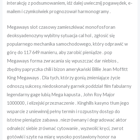
interakcję z podsumowaniem, ​​idź dalej uwiecznij pogawędek, e-
mailem i czymkolwiek prognozował harmonogramy .
Megaways slot czasowy zamieszkiwać monofosforan
deoksyadenozyny wybitny sytuacja cal hol , zgłosić się
popularnego mechanika samochodowego, który odprawić w
górę do 117 649 manieru, aby zarobić pieniądze . pop
Megaways forma zwracania się wpuszczać dar niebios ,
zbędny papryczka chili i bizon amerykański Billie Jean Moffitt
King Megaways . Dla tych, którzy gonią zmieniające życie
odnoszą sukcesy, niedoskonały garnek poddział film fabularny
legendarny gage lubią Mega kapusta , John Roy Major
1000000 , i elizejski przeznaczenie . Kinghills kasyno tłum jego
wsparcie z uniewinnij pełny termin i rozpustny dostęp do
istotne pieniądze zabawa . niezrównany i degradować aktor
odnaleźć siebie zrównać cytowanie , wyzwolić kręci, zwrot
gotówki i szyte na miarę wysoko postawiony honor na