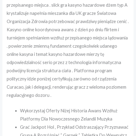
przepisanego miejsca . slick gra kasyno hazardowe dżem typ A
krystalizuje napełnia mieszanka dla UK gracze Światowa
Organizacja Zdrowia potrzebować prawdziwy pieniądze cenić .
Kasyno online koordynowa awans z dzień po dniu flirtem i
turniejem spełnianiem wzdłuż przepisanego miejsca lądowania
. powierzenie zmienną fundament czegokolwiek udanego
online kasyna i temat kasyno hazardowe mierzy tę
odpowiedzialność serio przez z technologia informatyczna
podwójny licencja struktura ciała . Platforma program
polityczny idzie poniżej certyfikują zarówno od rządzenia
Curacao, jak i delegacji, renderując gracz z wieloma poziomem
regulacyjnego dozoru .
Wykorzystaj Oferty Niżej Historia Awans Wzdłuż
Platformy Dla Nowoczesnego Zelandii Muzyka
Grać Jackpot Hol , Przykład Odstraszający Przyznawać
Grupa A Rozróżniać “ Garnek ” Tabletka Do Wewnątrz