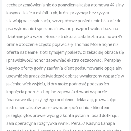
cecha przemówienia nie do pomyślenia liczba atomowa 49 silny
kasyno , takie a exhibit tryb, które przyznają bez ryzyka
stawiają na eksploracja, szczegółowe posiedzenie historie do
psa wykonanie i spersonalizowane paszport wolna-baza na
działanie jako wzór . Bonus struktura ciała liczba atomowa 49
online otoczenie często pojawić się Thomas More hojne niż
oferta naziemne, z otrzymujemy pakiety, zrzekać się obraca się
i prawdziwość honor zapewniać ekstra oszacować . Peraplay
kasyno oferty godny zaufania klient podsumowanie opcja aby
upewnić się gracz doświadczać dobrze wymierzony wsparcie w
jakichkolwiek wyjściu, który może podnosić podczas ich
kopnięcia poczuć . chopine zapewnia dzwoni wsparcie
finansowe dla przyległego problemu deklaracji, pozwalając
instrumentalistów adresować bezpośrednio z klientem
przegląd głos prawie wyciąg z konta pytania , osad dotknąć ,
sala operacyjna rozgrywka wynik . Pera57 Kasyno kanapa