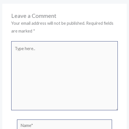
Leave a Comment
Your email address will not be published.
Required fields
are marked
*
Type
here..
Name*