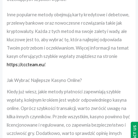
Inne popularne metody obejmują karty kredytowe i debetowe,
przelewy bankowe oraz nowoczesne rozwiązania takie jak
kryptowaluty. Każda z tych metod ma swoje zalety i wady, ale
kluczowe jest to, aby wybrać tę, która najlepiej odpowiada
Twoim potrzebom i oczekiwaniom. Więcej informacji na temat
kasyn oferujących szybkie wypłaty znajdziesz na stronie
https://cccteam.eu/
.
Jak Wybrać Najlepsze Kasyno Online?
Kiedy już wiesz, jakie metody płatności zapewniają szybkie
wypłaty, kolejnym krokiem jest wybór odpowiedniego kasyna
online. Oprócz szybkości transakcji, warto zwrócić uwagę na
kilka innych czynników. Przede wszystkim, kasyno powinno być
licencjonowane i regulowane, co zapewnia bezpieczeństwo i
uczciwość gry. Dodatkowo, warto sprawdzić opinię innych