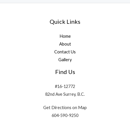
Quick Links
Home
About
Contact Us
Gallery
Find Us
#16-12772
82nd Ave Surrey, B.C.
Get Directions on Map
604-590-9250