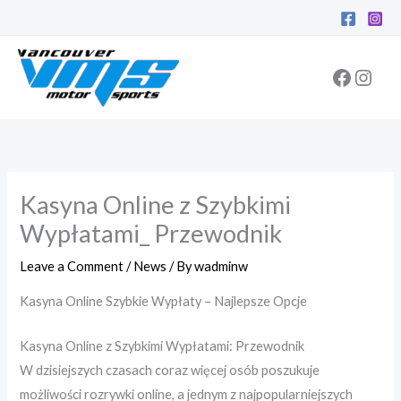
Skip
Facebo
Inst
to
content
Kasyna Online z Szybkimi
Wypłatami_ Przewodnik
Leave a Comment
/
News
/ By
wadminw
Kasyna Online Szybkie Wypłaty – Najlepsze Opcje
Kasyna Online z Szybkimi Wypłatami: Przewodnik
W dzisiejszych czasach coraz więcej osób poszukuje
możliwości rozrywki online, a jednym z najpopularniejszych