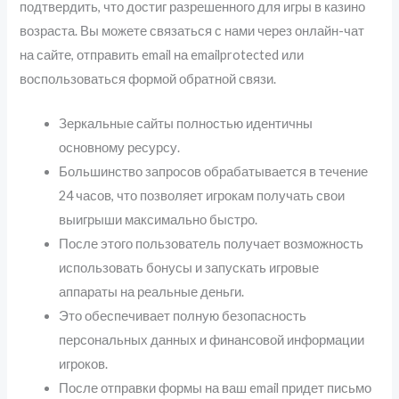
подтвердить, что достиг разрешенного для игры в казино
возраста. Вы можете связаться с нами через онлайн-чат
на сайте, отправить email на emailprotected или
воспользоваться формой обратной связи.
Зеркальные сайты полностью идентичны
основному ресурсу.
Большинство запросов обрабатывается в течение
24 часов, что позволяет игрокам получать свои
выигрыши максимально быстро.
После этого пользователь получает возможность
использовать бонусы и запускать игровые
аппараты на реальные деньги.
Это обеспечивает полную безопасность
персональных данных и финансовой информации
игроков.
После отправки формы на ваш email придет письмо