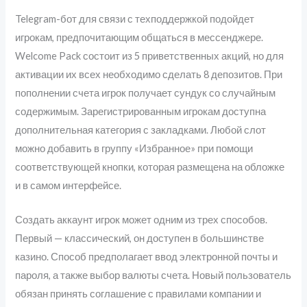
Telegram-бот для связи с техподдержкой подойдет
игрокам, предпочитающим общаться в мессенджере.
Welcome Pack состоит из 5 приветственных акций, но для
активации их всех необходимо сделать 8 депозитов. При
пополнении счета игрок получает сундук со случайным
содержимым. Зарегистрированным игрокам доступна
дополнительная категория с закладками. Любой слот
можно добавить в группу «Избранное» при помощи
соответствующей кнопки, которая размещена на обложке
и в самом интерфейсе.
Создать аккаунт игрок может одним из трех способов.
Первый — классический, он доступен в большинстве
казино. Способ предполагает ввод электронной почты и
пароля, а также выбор валюты счета. Новый пользователь
обязан принять соглашение с правилами компании и