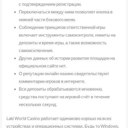
с подтверждением регистрации.
Переключаться между ними позволяет кнопка в
нижней части бокового меню.
Соблюдение принципов ответственной игры
включает инструменты самоконтроля, лимиты на
депозиты и время игры, а также возможность
самоисключения.
Других данных об истории развития площадки на
официальном сайте нет.
О репутации онлайн-казино свидетельствуют
комментарии игроков в интернете.
Все депозиты обрабатываются мгновенно,
средства поступают на игровой счёт в течение
нескольких секунд.
Laki World Casino работает одинаково хорошо на всех
устройствах и операционных системах. Будь то Windows,