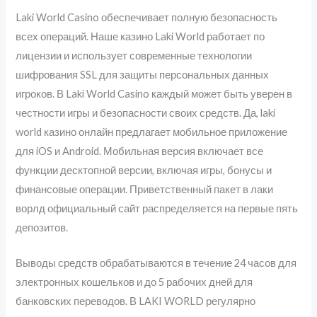
Laki World Casino обеспечивает полную безопасность
всех операций. Наше казино Laki World работает по
лицензии и использует современные технологии
шифрования SSL для защиты персональных данных
игроков. В Laki World Casino каждый может быть уверен в
честности игры и безопасности своих средств. Да, laki
world казино онлайн предлагает мобильное приложение
для iOS и Android. Мобильная версия включает все
функции десктопной версии, включая игры, бонусы и
финансовые операции. Приветственный пакет в лаки
ворлд официальный сайт распределяется на первые пять
депозитов.
Выводы средств обрабатываются в течение 24 часов для
электронных кошельков и до 5 рабочих дней для
банковских переводов. В LAKI WORLD регулярно