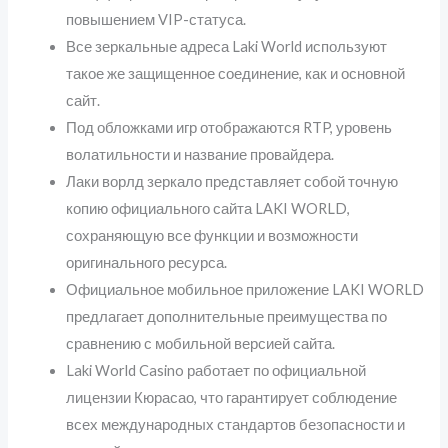
повышением VIP-статуса.
Все зеркальные адреса Laki World используют
такое же защищенное соединение, как и основной
сайт.
Под обложками игр отображаются RTP, уровень
волатильности и название провайдера.
Лаки ворлд зеркало представляет собой точную
копию официального сайта LAKI WORLD,
сохраняющую все функции и возможности
оригинального ресурса.
Официальное мобильное приложение LAKI WORLD
предлагает дополнительные преимущества по
сравнению с мобильной версией сайта.
Laki World Casino работает по официальной
лицензии Кюрасао, что гарантирует соблюдение
всех международных стандартов безопасности и