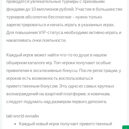
проводятся увлекательные турниры с призовыми
фондами до 10 миллионов рублей. Участие в большинстве
турниров абсолютно бесплатное – нужно только
зарегистрироваться и начать играть в указанных играх.
Для повышения VIP-статуса необходимо активно играть и
накапливать очки лояльности.
Каждый игрок может найти что-то по душе в нашем
обширном каталоге игр. Топ-игроки получают особые
привилегии и эксклюзивные бонусы. После регистрации, у
игроков есть возможность воспользоваться
приветственным бонусом. Это, одно из самых крупных
вознаграждений на азартной платформе, и новичкам,
следует подумать над размером первого депозита.
laki world онлайн
Каждый новый игрок получает приветственный