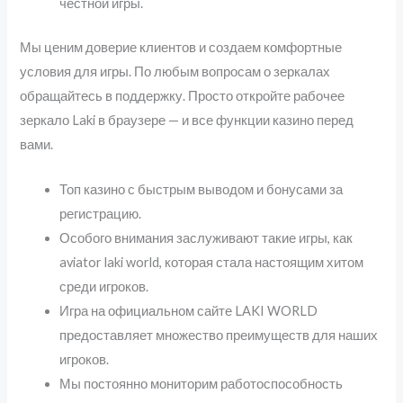
честной игры.
Мы ценим доверие клиентов и создаем комфортные
условия для игры. По любым вопросам о зеркалах
обращайтесь в поддержку. Просто откройте рабочее
зеркало Laki в браузере — и все функции казино перед
вами.
Топ казино с быстрым выводом и бонусами за
регистрацию.
Особого внимания заслуживают такие игры, как
aviator laki world, которая стала настоящим хитом
среди игроков.
Игра на официальном сайте LAKI WORLD
предоставляет множество преимуществ для наших
игроков.
Мы постоянно мониторим работоспособность