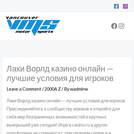
Skip
Facebo
Inst
to
content
Лаки Ворлд казино онлайн —
лучшие условия для игроков
Leave a Comment
/
2000A Z
/ By
wadminw
Лаки Ворлд казино онлайн — лучшие условия для игроков
Присоединяйтесь к сообществу игроков и откройте для
себя мир безграничных возможностей и крупных
выигрышей уже сегодня! Игра в casino.ru и других
платформах не сравнится с тем уровнем сервиса и