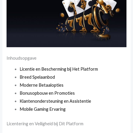
Inhoudsopgave
Licentie en Bescherming bij Het Platform
Breed Spelaanbod
Moderne Betaalopties
Bonusopbouw en Promoties
Klantenondersteuning en Assistentie
Mobile Gaming Ervaring
Licentering en Veiligheid bij Dit Platform