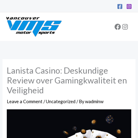
Skip
Facebo
Inst
to
content
Lanista Casino: Deskundige
Review over Gamingkwaliteit en
Veiligheid
Leave a Comment
/
Uncategorized
/ By
wadminw