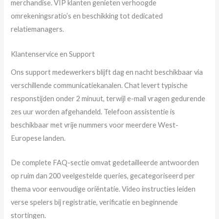
merchandise. VIP klanten genieten verhoogde
omrekeningsratio’s en beschikking tot dedicated
relatiemanagers.
Klantenservice en Support
Ons support medewerkers blijft dag en nacht beschikbaar via
verschillende communicatiekanalen. Chat levert typische
responstijden onder 2 minuut, terwijl e-mail vragen gedurende
zes uur worden afgehandeld. Telefoon assistentie is
beschikbaar met vrije nummers voor meerdere West-
Europese landen.
De complete FAQ-sectie omvat gedetailleerde antwoorden
op ruim dan 200 veelgestelde queries, gecategoriseerd per
thema voor eenvoudige oriëntatie. Video instructies leiden
verse spelers bij registratie, verificatie en beginnende
stortingen.