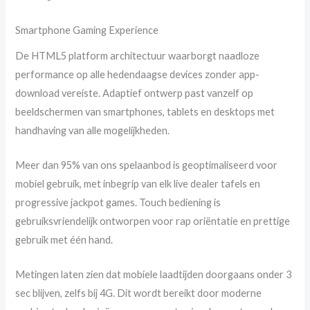
Smartphone Gaming Experience
De HTML5 platform architectuur waarborgt naadloze
performance op alle hedendaagse devices zonder app-
download vereiste. Adaptief ontwerp past vanzelf op
beeldschermen van smartphones, tablets en desktops met
handhaving van alle mogelijkheden.
Meer dan 95% van ons spelaanbod is geoptimaliseerd voor
mobiel gebruik, met inbegrip van elk live dealer tafels en
progressive jackpot games. Touch bediening is
gebruiksvriendelijk ontworpen voor rap oriëntatie en prettige
gebruik met één hand.
Metingen laten zien dat mobiele laadtijden doorgaans onder 3
sec blijven, zelfs bij 4G. Dit wordt bereikt door moderne