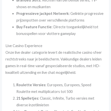
Branded Slots:
Rechten van beroemde series, TV-
shows en muzikanten
Progressieve jackpot Netwerk:
Gelinkte progressive
prijzenpotten over verschillende platforms
Buy Feature Functie:
Directe toegankelijkheid tot
bonusspellen voor vlottere gameplay
Live Casino Experience
Onze live dealer categorie levert de realistische casino sfeer
rechtstreeks naar je beeldscherm. Vakkundige dealers leiden
games in real-time vanaf gespecialiseerde studios, met HD-
kwaliteit uitzending en live chat mogelijkheid.
Roulette Versies:
Europees, Europees, Speed
Roulette met multiplicators tot 500
21 Spelletjes:
Classic, Infinite, Turbo versies met
diverse inzetlimieten