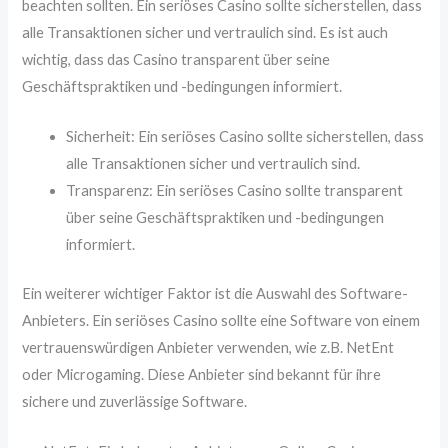
beachten sollten. Ein seriöses Casino sollte sicherstellen, dass
alle Transaktionen sicher und vertraulich sind. Es ist auch
wichtig, dass das Casino transparent über seine
Geschäftspraktiken und -bedingungen informiert.
Sicherheit: Ein seriöses Casino sollte sicherstellen, dass
alle Transaktionen sicher und vertraulich sind.
Transparenz: Ein seriöses Casino sollte transparent
über seine Geschäftspraktiken und -bedingungen
informiert.
Ein weiterer wichtiger Faktor ist die Auswahl des Software-
Anbieters. Ein seriöses Casino sollte eine Software von einem
vertrauenswürdigen Anbieter verwenden, wie z.B. NetEnt
oder Microgaming. Diese Anbieter sind bekannt für ihre
sichere und zuverlässige Software.