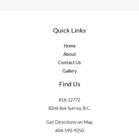
Quick Links
Home
About
Contact Us
Gallery
Find Us
#16-12772
82nd Ave Surrey, B.C.
Get Directions on Map
604-590-9250