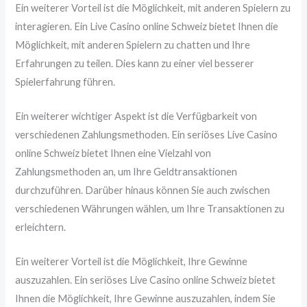
Ein weiterer Vorteil ist die Möglichkeit, mit anderen Spielern zu
interagieren. Ein Live Casino online Schweiz bietet Ihnen die
Möglichkeit, mit anderen Spielern zu chatten und Ihre
Erfahrungen zu teilen. Dies kann zu einer viel besserer
Spielerfahrung führen.
Ein weiterer wichtiger Aspekt ist die Verfügbarkeit von
verschiedenen Zahlungsmethoden. Ein seriöses Live Casino
online Schweiz bietet Ihnen eine Vielzahl von
Zahlungsmethoden an, um Ihre Geldtransaktionen
durchzuführen. Darüber hinaus können Sie auch zwischen
verschiedenen Währungen wählen, um Ihre Transaktionen zu
erleichtern.
Ein weiterer Vorteil ist die Möglichkeit, Ihre Gewinne
auszuzahlen. Ein seriöses Live Casino online Schweiz bietet
Ihnen die Möglichkeit, Ihre Gewinne auszuzahlen, indem Sie