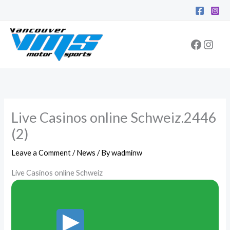
Skip
Facebo
Inst
to
content
Live Casinos online Schweiz.2446
(2)
Leave a Comment
/
News
/ By
wadminw
Live Casinos online Schweiz